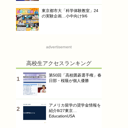
東京都市大「科学体験教室」24
の実験企画…小中向け9/6
advertisement
高校生アクセスランキング
第50回「高校囲碁選手権」春
日部・桜蔭が個人優勝
アメリカ留学の奨学金情報を
紹介8/27東京…
EducationUSA