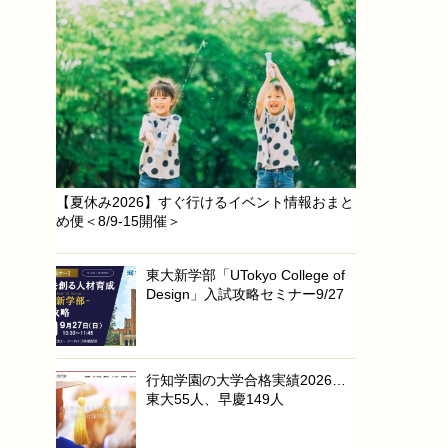
【夏休み2026】すぐ行けるイベント情報おまと
め便＜8/9-15開催＞
東大新学部「UTokyo College of
Design」入試攻略セミナー9/27
行知学園の大学合格実績2026…
東大55人、早慶149人