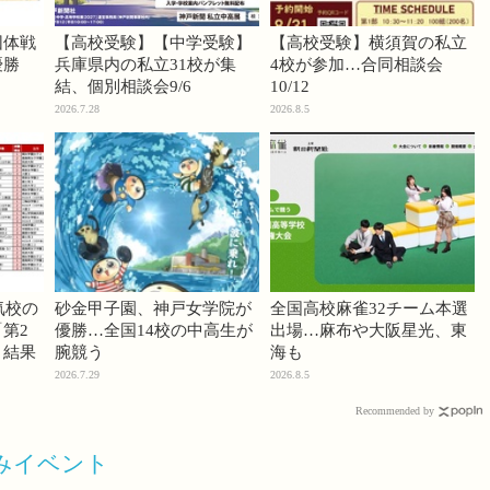
団体戦
【高校受験】【中学受験】
【高校受験】横須賀の私立
優勝
兵庫県内の私立31校が集
4校が参加…合同相談会
結、個別相談会9/6
10/12
2026.7.28
2026.8.5
気校の
砂金甲子園、神戸女学院が
全国高校麻雀32チーム本選
第2
優勝…全国14校の中高生が
出場…麻布や大阪星光、東
」結果
腕競う
海も
2026.7.29
2026.8.5
Recommended by
休みイベント