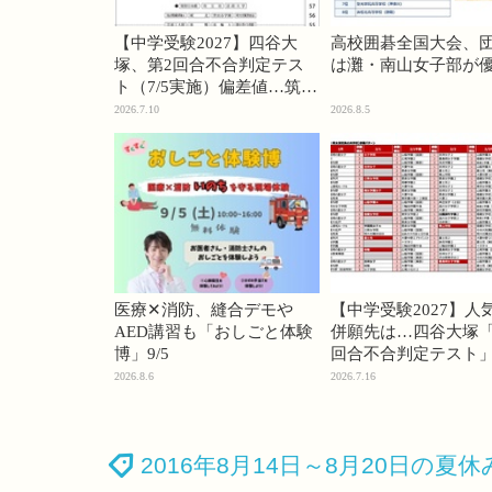
【中学受験2027】四谷大
高校囲碁全国大会、
塚、第2回合不合判定テス
は灘・南山女子部が
ト（7/5実施）偏差値…筑駒
74・桜蔭70＜PR＞
2026.7.10
2026.8.5
医療✕消防、縫合デモや
【中学受験2027】人
AED講習も「おしごと体験
併願先は…四谷大塚「
博」9/5
回合不合判定テスト
2026.8.6
2026.7.16
2016年8月14日～8月20日の夏