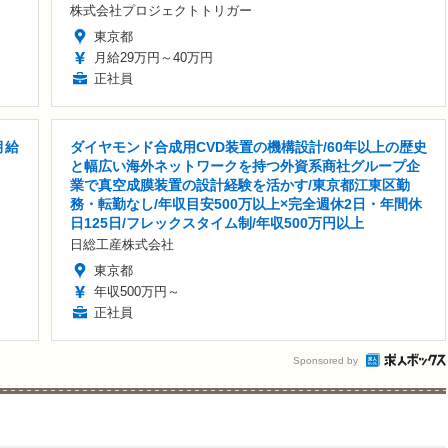
株式会社プロジェクトトリガー
東京都
月給29万円～40万円
正社員
月給
ダイヤモンド合成用CVD装置の機構設計/60年以上の歴史
と幅広い海外ネットワークを持つ外資系商社グループ企
業で真空成膜装置の設計経験を活かす/東京都江東区勤
務・転勤なし/年収目安500万以上×完全週休2日・年間休
日125日/フレックスタイム制/年収500万円以上
日総工産株式会社
東京都
年収500万円～
正社員
Sponsored by