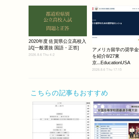
2020年度 佐賀県公立高校入
試[一般選抜 国語・正答]
アメリカ留学の奨学金
2026.8.6 Thu 4:2
を紹介8/27東
京...EducationUSA
2026.8.6 Thu 17:15
こちらの記事もおすすめ