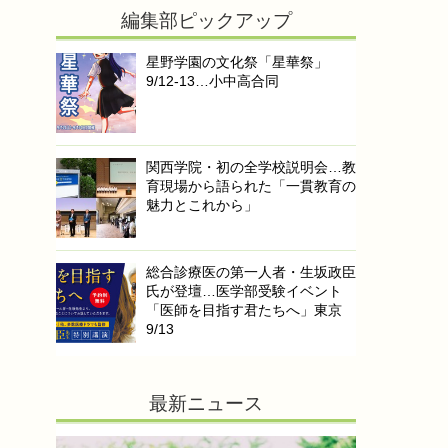
編集部ピックアップ
星野学園の文化祭「星華祭」
9/12-13…小中高合同
関西学院・初の全学校説明会…教
育現場から語られた「一貫教育の
魅力とこれから」
総合診療医の第一人者・生坂政臣
氏が登壇…医学部受験イベント
「医師を目指す君たちへ」東京
9/13
最新ニュース