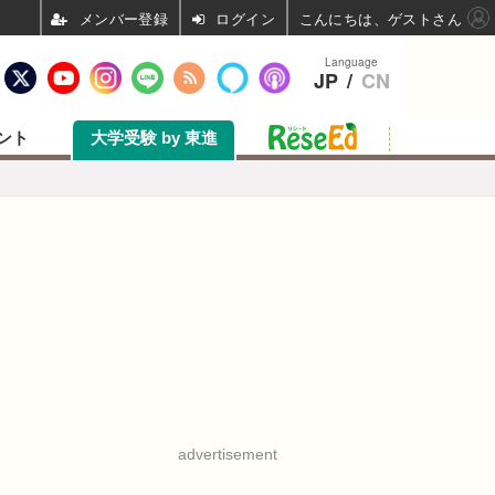
ログイン
こんにちは、ゲストさん
Language
JP
/
CN
ント
大学受験 by 東進
advertisement