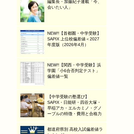
編集長・加藤紀子連載「今、
会いたい人」
NEW!!【首都圏・中学受験】
SAPIX 上位校偏差値＜2027
年度版（2026年4月）
NEW!!【関西・中学受験】浜
学園「小6合否判定テスト」
偏差値一覧
【中学受験の塾選び】
SAPIX・日能研・四谷大塚・
早稲アカ・エルカミノ・グノ
ーブルの特徴・費用と合格力
都道府県別 高校入試偏差値ラ