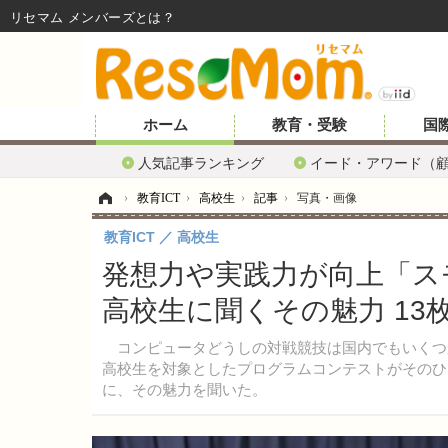
リセマム メンバーズ
ホーム
教育・受験
国
人気記事ランキング
イード・アワード（
ホーム
›
教育ICT
›
高校生
›
記事
›
写真・画像
教育ICT
高校生
発想力や実践力が向上「ス
高校生に聞くその魅力 13
コンピュータどうしの対戦競技は国内でもいくつ
高校生を対象としたプログラムコンテストがそのひ
に、その魅力を聞いた。