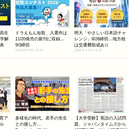
高生
ドラえもん短歌、入選作は
明大「やさしい日本語チャ
数学解
11/20発売の新刊に収録…
レンジ」8/28締切…地方校
表
9/3締切
は交通費助成あり
2026.8.6 Thu 15:15
2026.8.4 Tue 14:15
教育ア
多様化の時代、若手の先生
【大学受験】英語の入試問
ル
との接し方…
題、ジャパンタイムズから