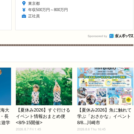
東京都
年収500万円～800万円
正社員
Sponsored by
東海大
【夏休み2026】すぐ行ける
【夏休み2026】魚に触れて
・長
イベント情報おまとめ便
学ぶ「おさかな」イベント
は遊学
<8/9-15開催>
8/8...川崎市
2026.8.7 Fri 1:45
2026.8.6 Thu 16:45