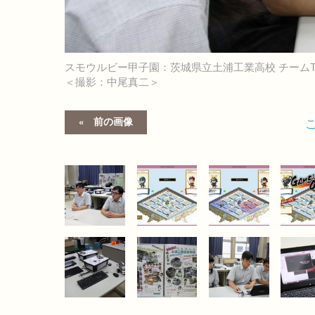
スモウルビー甲子園：茨城県立土浦工業高校 チーム
＜撮影：中尾真二＞
前の画像