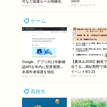
10/25
可など面接ルール明確化
2026.7.30 Thu 13:15
2026.8.7 Fri 13:00
ゲーム
【夏休み2026】触覚
Google、アプリ向け年齢確
当てる…南紀熊野で体
認APIを年内に世界展開…
イベント8/1-23
未成年者保護を強化
2026.7.30 Thu 14:15
2026.7.31 Fri 13:45
高校生