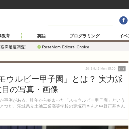
際教育
英語
プログラミング
イベ
顧客満足度調査）
ReseMom Editors' Choice
2016.9.12 Mon 15:00
PR
モウルビー甲子園」とは？ 実力派
枚目の写真・画像
か事例がある。昨年から始まった「スモウルビー甲子園」という
とつだ。茨城県立土浦工業高等学校の定塚司さんと中野正基さん