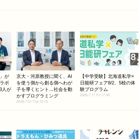
」が
京大・河原教授に聞く、AI
【中学受験】北海道私学×
ラボ
を使う側から創る側へわが
日能研フェア8/2、5校の体
3人が
子を導くヒント…社会を動
験プログラム
2026.7.17 Fri 17:45
かすプログラミング
2026.7.21 Tue 10:15