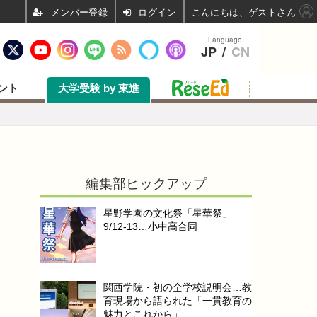
ログイン
こんにちは、ゲストさん
Language
JP
/
CN
ント
大学受験 by 東進
編集部ピックアップ
星野学園の文化祭「星華祭」
9/12-13…小中高合同
関西学院・初の全学校説明会…教
育現場から語られた「一貫教育の
魅力とこれから」