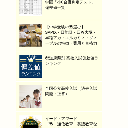
学園「小6合否判定テスト」
偏差値一覧
【中学受験の塾選び】
SAPIX・日能研・四谷大塚・
早稲アカ・エルカミノ・グノ
ーブルの特徴・費用と合格力
都道府県別 高校入試偏差値ラ
ンキング
全国公立高校入試（過去入試
問題・正答）
イード・アワード
（塾・通信教育・英語教育な