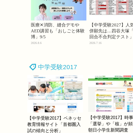
医療✕消防、縫合デモや
【中学受験2027】人
AED講習も「おしごと体験
併願先は…四谷大塚「
博」9/5
回合不合判定テスト
2026.8.6
2026.7.16
中学受験2017
【中学受験2017】時
【中学受験2017】ベネッセ
「選挙」や「核」が頻
教育情報サイト「首都圏入
朝日小学生新聞調査
試の傾向と分析」