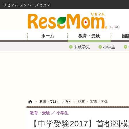
リセマム メンバーズ
ホーム
教育・受験
国
未就学児
小学生
ホーム
›
教育・受験
›
小学生
›
記事
›
写真・画像
教育・受験
小学生
【中学受験2017】首都圏