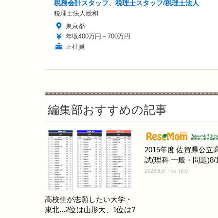
税務会計スタッフ、税理士スタッフ/税理士法人
税理士法人総和
東京都
年収400万円～700万円
正社員
編集部おすすめの記事
2015年度 佐賀県公立
試(理科 一般・問題)8/1
2026.8.6 Thu 18:0
高校生が志願したい大学・
東北...2位は山形大、1位は?