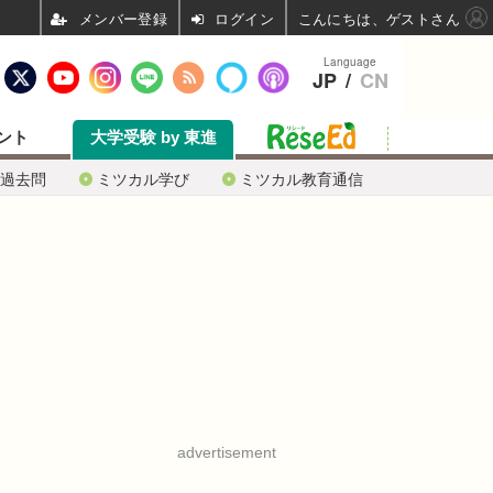
ログイン
こんにちは、ゲストさん
Language
JP
/
CN
ント
大学受験 by 東進
過去問
ミツカル学び
ミツカル教育通信
advertisement