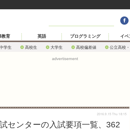
際教育
英語
プログラミング
イベ
中学生
高校生
大学生
高校偏差値
公立高校・
advertisement
2016.9.15 Thu 18:15
模試センターの入試要項一覧、362