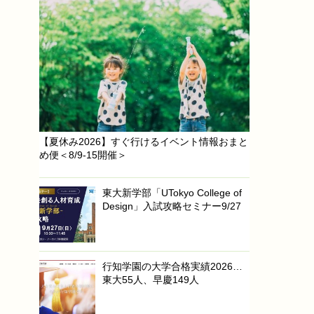
【夏休み2026】すぐ行けるイベント情報おまと
め便＜8/9-15開催＞
東大新学部「UTokyo College of
Design」入試攻略セミナー9/27
行知学園の大学合格実績2026…
東大55人、早慶149人