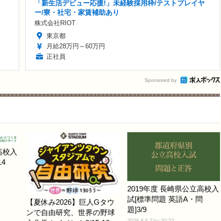
「新生活デビュー応援!」未経験採用枠/テストプレイヤ
ー/寮・社宅・家賃補助あり
株式会社RIOT
東京都
月給28万円～60万円
正社員
Sponsored by
高校入
4
2019年度 長崎県公立高校入
試[標準問題 英語A・問
【夏休み2026】巨人Gタウ
題]3/9
ンで自由研究、世界の野球
2026.8.6 Thu 20:22