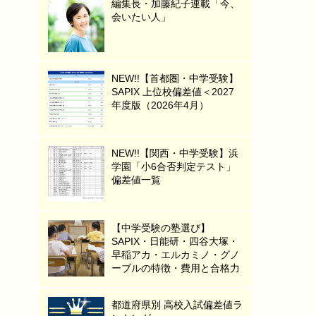
編集長・加藤紀子連載「今、
会いたい人」
NEW!!【首都圏・中学受験】
SAPIX 上位校偏差値＜2027
年度版（2026年4月）
NEW!!【関西・中学受験】浜
学園「小6合否判定テスト」
偏差値一覧
【中学受験の塾選び】
SAPIX・日能研・四谷大塚・
早稲アカ・エルカミノ・グノ
ーブルの特徴・費用と合格力
都道府県別 高校入試偏差値ラ