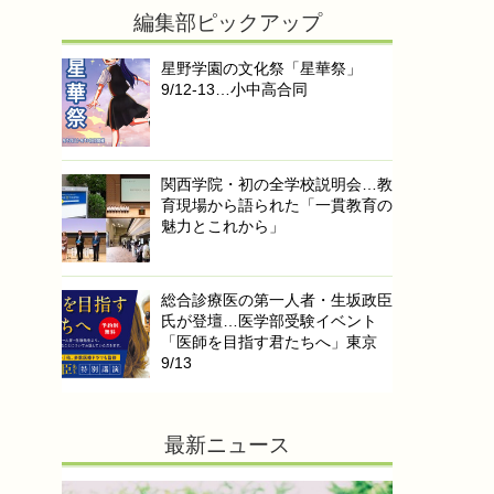
編集部ピックアップ
星野学園の文化祭「星華祭」
9/12-13…小中高合同
関西学院・初の全学校説明会…教
育現場から語られた「一貫教育の
魅力とこれから」
総合診療医の第一人者・生坂政臣
氏が登壇…医学部受験イベント
「医師を目指す君たちへ」東京
9/13
最新ニュース