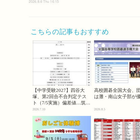
2026.8.6 Thu 16:15
こちらの記事もおすすめ
【中学受験2027】四谷大
高校囲碁全国大会、
塚、第2回合不合判定テス
は灘・南山女子部が
ト（7/5実施）偏差値…筑駒
74・桜蔭70＜PR＞
2026.7.10
2026.8.5