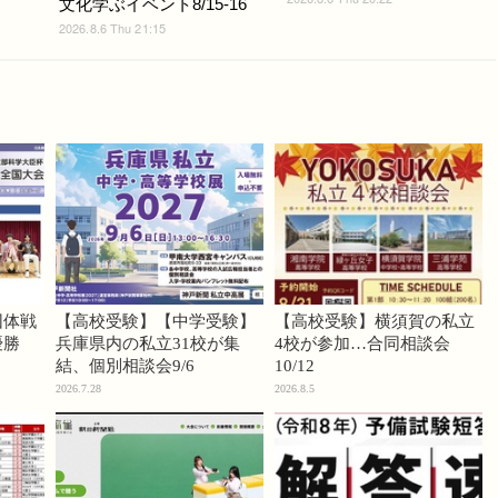
文化学ぶイベント8/15-16
2026.8.6 Thu 21:15
団体戦
【高校受験】【中学受験】
【高校受験】横須賀の私立
優勝
兵庫県内の私立31校が集
4校が参加…合同相談会
結、個別相談会9/6
10/12
2026.7.28
2026.8.5