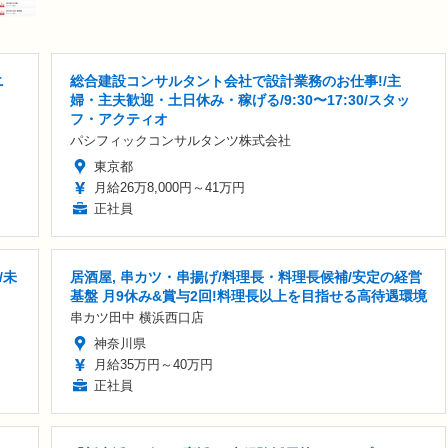
ニ
総合建設コンサルタント会社で設計業務のお仕事!/主
婦・主夫歓迎・土日休み・稼げる/9:30〜17:30/スタッ
フ・アクティオ
パシフィックコンサルタンツ株式会社
東京都
月給26万8,000円～41万円
正社員
/未
居酒屋, 串カツ・串揚げ/料理長・料理長候補/安定の経営
基盤 月9休み&賞与2回!料理長以上を目指せる高待遇環境
串カツ田中 横浜西口店
神奈川県
月給35万円～40万円
正社員