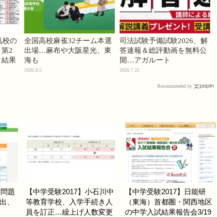
気校の
全国高校麻雀32チーム本選
司法試験予備試験2026、解
第2
出場…麻布や大阪星光、東
答速報＆総評動画を無料公
」結果
海も
開…アガルート
2026.8.5
2026.7.21
Recommended by
事問題
【中学受験2017】小石川中
【中学受験2017】日能研
出、
等教育学校、入学手続き人
（東海）首都圏・関西地区
員を訂正…繰上げ人数変更
の中学入試結果報告会3/19