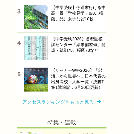
【中学受験】今週末行ける中
高一貫「学校見学」8/8…桜
蔭、品川女子など10校
【中学受験2026】首都圏模
試センター「結果偏差値」開
成・筑駒78、桜蔭78など
【サッカーW杯2026】「部
活」から世界へ…日本代表の
出身高校・大学一覧（決勝T
第1戦追記：6月30日更新）
アクセスランキングをもっと見る
特集・連載