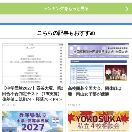
ランキングをもっと見る
こちらの記事もおすすめ
【中学受験2027】四谷大塚、第2
高校囲碁全国大会、団体戦は
回合不合判定テスト（7/5実施）
灘・南山女子部が優勝
偏差値…筑駒74・桜蔭70＜PR＞
2026.7.10
2026.8.5