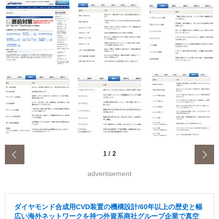
‹
1
/
2
advertisement
ダイヤモンド合成用CVD装置の機構設計/60年以上の歴史と幅
広い海外ネットワークを持つ外資系商社グループ企業で真空