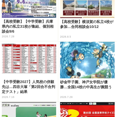
【高校受験】【中学受験】兵庫
【高校受験】横須賀の私立4校が
県内の私立31校が集結、個別相
参加…合同相談会10/12
談会9/6
2026.7.28
2026.8.5
【中学受験2027】人気校の併願
砂金甲子園、神戸女学院が優
先は…四谷大塚「第2回合不合判
勝…全国14校の中高生が腕競う
定テスト」結果
2026.7.16
2026.7.29