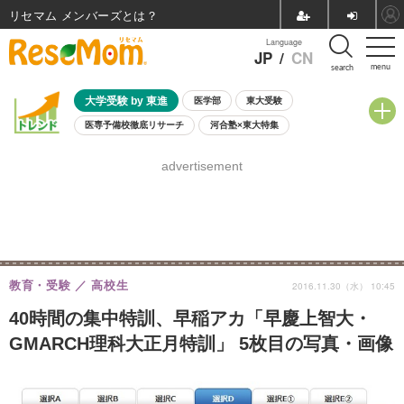
リセマム メンバーズ
Language
JP
/
CN
menu
search
大学受験 by 東進
医学部
東大受験
医専予備校徹底リサーチ
河合塾×東大特集
親子で考える大学選び
高校受験
中学受験
小学校受験
advertisement
共通テスト
夏休み
8月開催学校説明会・相談会
8月開催イベント・WS
全国公立高校 過去問
人気記事
自由研究教材（小学生向け）
自由研究教材（中学生向け）
ランキング
教育・受験
高校生
2016.11.30（水） 10:45
40時間の集中特訓、早稲アカ「早慶上智大・
GMARCH理科大正月特訓」 5枚目の写真・画像