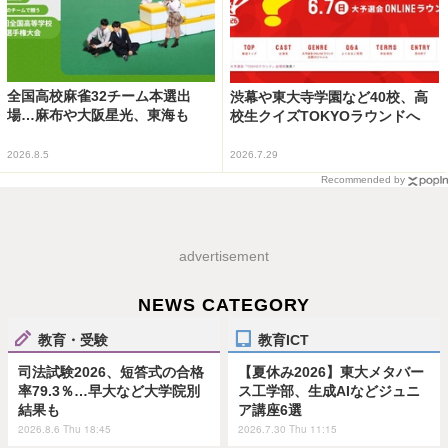
全国高校麻雀32チーム本選出
渋幕や東大寺学園など40校、高
場…麻布や大阪星光、東海も
校生クイズTOKYOラウンドへ
2026.8.5
2026.7.29
Recommended by
advertisement
NEWS CATEGORY
教育・受験
教育ICT
司法試験2026、短答式の合格
【夏休み2026】東大メタバー
率79.3％…早大など大学院別
ス工学部、生成AIなどジュニ
結果も
ア講座6選
2026.8.6 Thu 18:45
2026.7.30 Thu 11:15