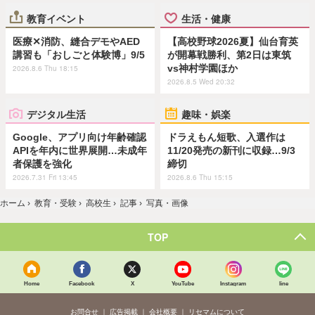
教育イベント
生活・健康
医療✕消防、縫合デモやAED
【高校野球2026夏】仙台育英
講習も「おしごと体験博」9/5
が開幕戦勝利、第2日は東筑
vs神村学園ほか
2026.8.6 Thu 18:15
2026.8.5 Wed 20:32
デジタル生活
趣味・娯楽
Google、アプリ向け年齢確認
ドラえもん短歌、入選作は
APIを年内に世界展開…未成年
11/20発売の新刊に収録…9/3
者保護を強化
締切
2026.7.31 Fri 13:45
2026.8.6 Thu 15:15
ホーム
›
教育・受験
›
高校生
›
記事
›
写真・画像
TOP
Home
Facebook
X
YouTube
Instagram
line
お問合せ
広告掲載
会社概要
リセマムについて