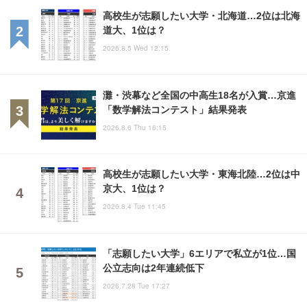
高校生が志願したい大学・北海道…2位は北海
道大、1位は？
2026.8.5 Wed 12:15
灘・渋幕など全国の中高生18名が入賞…京進
「数学解法コンテスト」結果発表
2026.8.6 Thu 16:15
高校生が志願したい大学・東海北陸…2位は中
京大、1位は？
2026.8.4 Tue 11:45
「志願したい大学」6エリアで私立が1位…国
公立志向は2年連続低下
2026.7.28 Tue 17:27