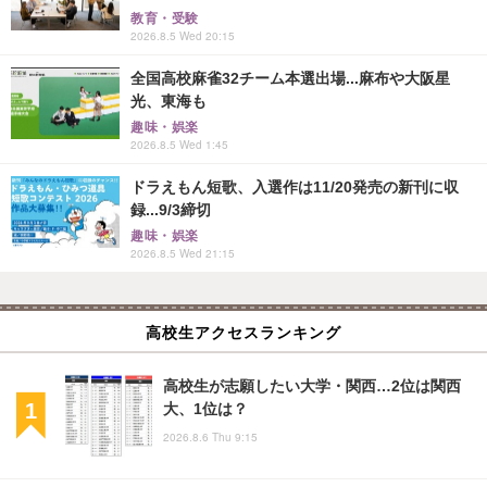
教育・受験
2026.8.5 Wed 20:15
全国高校麻雀32チーム本選出場...麻布や大阪星
光、東海も
趣味・娯楽
2026.8.5 Wed 1:45
ドラえもん短歌、入選作は11/20発売の新刊に収
録...9/3締切
趣味・娯楽
2026.8.5 Wed 21:15
高校生アクセスランキング
高校生が志願したい大学・関西…2位は関西
大、1位は？
2026.8.6 Thu 9:15