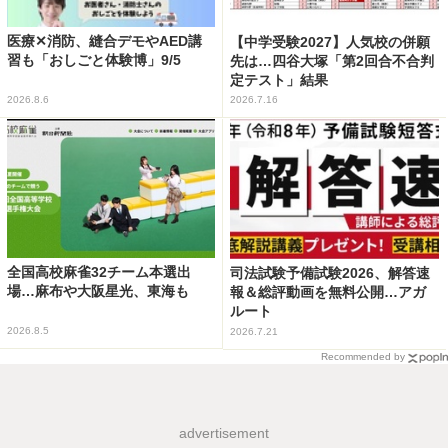
医療✕消防、縫合デモやAED講
【中学受験2027】人気校の併願
習も「おしごと体験博」9/5
先は…四谷大塚「第2回合不合判
定テスト」結果
2026.8.6
2026.7.16
全国高校麻雀32チーム本選出
司法試験予備試験2026、解答速
場…麻布や大阪星光、東海も
報＆総評動画を無料公開…アガ
ルート
2026.8.5
2026.7.21
Recommended by
advertisement