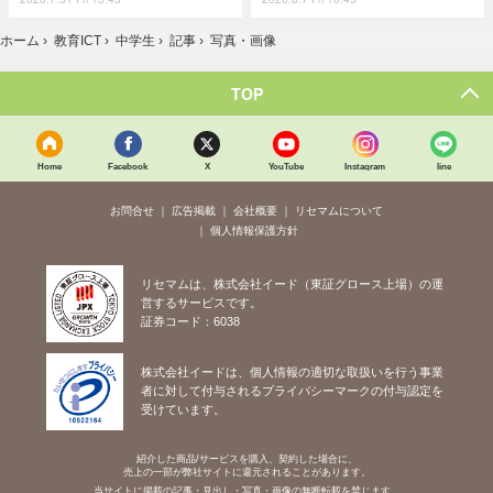
ホーム
›
教育ICT
›
中学生
›
記事
›
写真・画像
TOP
Home
Facebook
X
YouTube
Instagram
line
お問合せ
広告掲載
会社概要
リセマムについて
個人情報保護方針
リセマムは、株式会社イード（東証グロース上場）の運
営するサービスです。
証券コード：6038
株式会社イードは、個人情報の適切な取扱いを行う事業
者に対して付与されるプライバシーマークの付与認定を
受けています。
紹介した商品/サービスを購入、契約した場合に、
売上の一部が弊社サイトに還元されることがあります。
当サイトに掲載の記事・見出し・写真・画像の無断転載を禁じます。