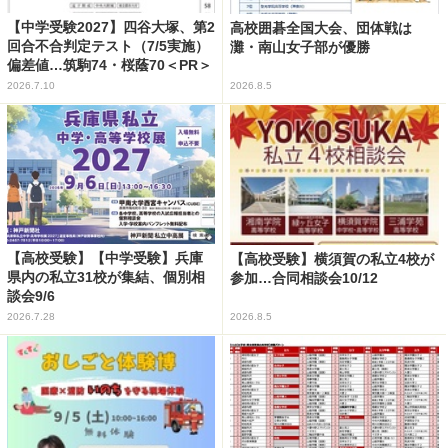
【中学受験2027】四谷大塚、第2
高校囲碁全国大会、団体戦は
回合不合判定テスト（7/5実施）
灘・南山女子部が優勝
偏差値…筑駒74・桜蔭70＜PR＞
2026.7.10
2026.8.5
【高校受験】【中学受験】兵庫
【高校受験】横須賀の私立4校が
県内の私立31校が集結、個別相
参加…合同相談会10/12
談会9/6
2026.7.28
2026.8.5