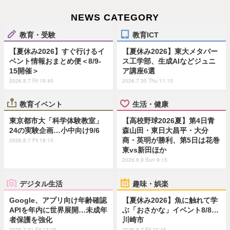
NEWS CATEGORY
教育・受験
教育ICT
【夏休み2026】すぐ行けるイ
【夏休み2026】東大メタバー
ベント情報おまとめ便＜8/9-
ス工学部、生成AIなどジュニ
15開催＞
ア講座6選
2026.8.7 Fri 19:45
2026.7.30 Thu 11:15
教育イベント
生活・健康
東京都市大「科学体験教室」
【高校野球2026夏】第4日青
24の実験企画…小中向け9/6
森山田・東日大昌平・大分
商・英明が勝利、第5日は花巻
2026.8.7 Fri 18:15
東vs新田ほか
2026.8.9 Sun 9:15
デジタル生活
趣味・娯楽
Google、アプリ向け年齢確認
【夏休み2026】魚に触れて学
APIを年内に世界展開…未成年
ぶ「おさかな」イベント8/8…
者保護を強化
川崎市
2026.7.31 Fri 13:45
2026.8.7 Fri 10:45