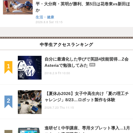
平・大分商・英明が勝利、第5日は花巻東vs新田ほ
か
生活・健康
2026.8.8 Sat 15:15
中学生アクセスランキング
自分に最適化した学びで英語4技能習得…Z会
Asteriaで勉強してみた
PR
2018.2.9 Fri 10:00
【夏休み2026】女子中高生向け「夏の理工チ
ャレンジ」8/23…ロボット製作を体験
2026.7.23 Thu 11:15
進研ゼミ中学講座、専用タブレット導入…1月