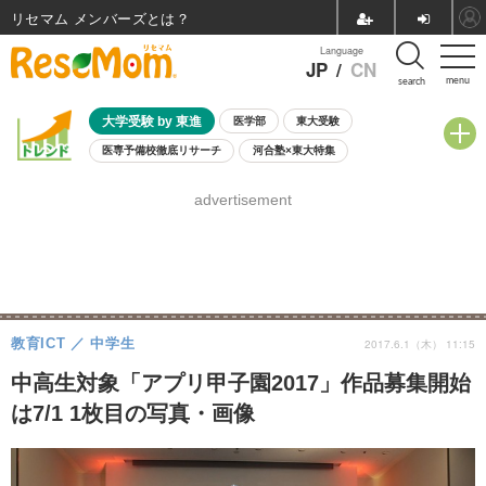
リセマム メンバーズ
Language
JP
/
CN
menu
search
大学受験 by 東進
医学部
東大受験
医専予備校徹底リサーチ
河合塾×東大特集
親子で考える大学選び
高校受験
中学受験
小学校受験
advertisement
共通テスト
夏休み
8月開催学校説明会・相談会
8月開催イベント・WS
全国公立高校 過去問
人気記事
自由研究教材（小学生向け）
自由研究教材（中学生向け）
ランキング
教育ICT
中学生
2017.6.1（木） 11:15
中高生対象「アプリ甲子園2017」作品募集開始
は7/1 1枚目の写真・画像