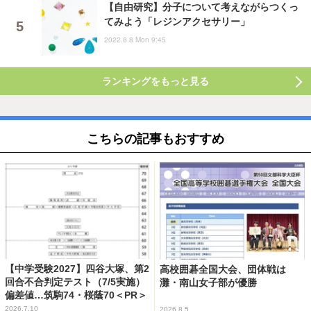
【自由研究】分子について考えながらつくっ
てみよう「レジンアクセサリー」
2022.8.8 Mon 9:45
ランキングをもっと見る
こちらの記事もおすすめ
【中学受験2027】四谷大塚、第2
高校囲碁全国大会、団体戦は
回合不合判定テスト（7/5実施）
灘・南山女子部が優勝
偏差値…筑駒74・桜蔭70＜PR＞
2026.7.10
2026.8.5