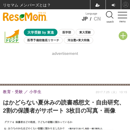
リセマム メンバーズ
Language
JP
/
CN
menu
search
大学受験 by 東進
医学部
東大受験
医専予備校徹底リサーチ
河合塾×東大特集
親子で考える大学選び
高校受験
中学受験
小学校受験
advertisement
共通テスト
夏休み
8月開催学校説明会・相談会
8月開催イベント・WS
全国公立高校 過去問
人気記事
自由研究教材（小学生向け）
自由研究教材（中学生向け）
ランキング
教育・受験
小学生
2017.7.25（火） 13:15
はかどらない夏休みの読書感想文・自由研究、
2割の保護者がサポート 3枚目の写真・画像