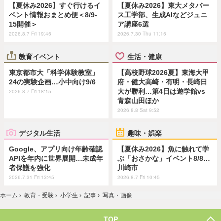
【夏休み2026】すぐ行けるイ
【夏休み2026】東大メタバー
ベント情報おまとめ便＜8/9-
ス工学部、生成AIなどジュニ
15開催＞
ア講座6選
2026.8.7 Fri 19:45
2026.7.30 Thu 11:15
教育イベント
生活・健康
東京都市大「科学体験教室」
【高校野球2026夏】東海大甲
24の実験企画…小中向け9/6
府・健大高崎・有明・長崎日
大が勝利…第4日は遊学館vs
2026.8.7 Fri 18:15
青森山田ほか
2026.8.8 Sat 9:52
デジタル生活
趣味・娯楽
Google、アプリ向け年齢確認
【夏休み2026】魚に触れて学
APIを年内に世界展開…未成年
ぶ「おさかな」イベント8/8…
者保護を強化
川崎市
2026.7.31 Fri 13:45
2026.8.7 Fri 10:45
ホーム
›
教育・受験
›
小学生
›
記事
›
写真・画像
TOP