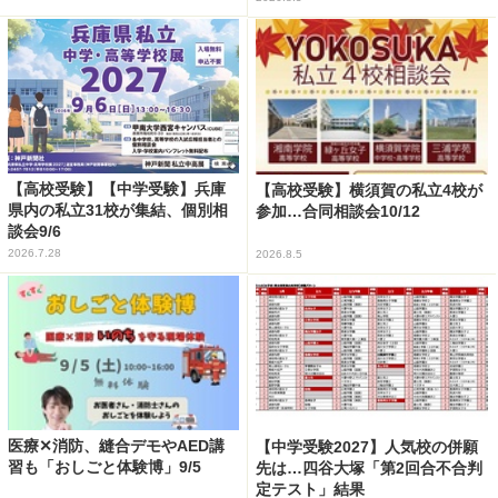
【高校受験】【中学受験】兵庫
【高校受験】横須賀の私立4校が
県内の私立31校が集結、個別相
参加…合同相談会10/12
談会9/6
2026.7.28
2026.8.5
医療✕消防、縫合デモやAED講
【中学受験2027】人気校の併願
習も「おしごと体験博」9/5
先は…四谷大塚「第2回合不合判
定テスト」結果