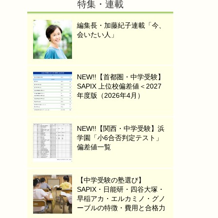
特集・連載
編集長・加藤紀子連載「今、
会いたい人」
NEW!!【首都圏・中学受験】
SAPIX 上位校偏差値＜2027
年度版（2026年4月）
NEW!!【関西・中学受験】浜
学園「小6合否判定テスト」
偏差値一覧
【中学受験の塾選び】
SAPIX・日能研・四谷大塚・
早稲アカ・エルカミノ・グノ
ーブルの特徴・費用と合格力