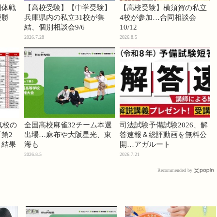
団体戦
【高校受験】【中学受験】
【高校受験】横須賀の私立
優勝
兵庫県内の私立31校が集
4校が参加…合同相談会
結、個別相談会9/6
10/12
2026.7.28
2026.8.5
気校の
全国高校麻雀32チーム本選
司法試験予備試験2026、解
第2
出場…麻布や大阪星光、東
答速報＆総評動画を無料公
」結果
海も
開…アガルート
2026.8.5
2026.7.21
Recommended by