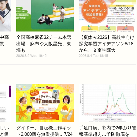
中高
全国高校麻雀32チーム本選
【夏休み2026】高校生向け
供…
出場…麻布や大阪星光、東
探究学習アイデアソン8/18
海も
から、文京学院大
2026.8.5 Wed 19:45
2026.8.4 Tue 18:45
しい
ダイドー、自販機工作キッ
手足口病、都内で2年ぶり警
ど個
ト2,000個を無償提供…7/24
報基準超え…予防徹底を