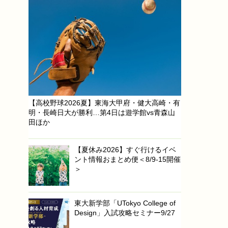
【高校野球2026夏】東海大甲府・健大高崎・有
明・長崎日大が勝利…第4日は遊学館vs青森山
田ほか
【夏休み2026】すぐ行けるイベ
ント情報おまとめ便＜8/9-15開催
＞
東大新学部「UTokyo College of
Design」入試攻略セミナー9/27