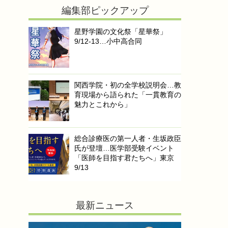
編集部ピックアップ
星野学園の文化祭「星華祭」
9/12-13…小中高合同
関西学院・初の全学校説明会…教
育現場から語られた「一貫教育の
魅力とこれから」
総合診療医の第一人者・生坂政臣
氏が登壇…医学部受験イベント
「医師を目指す君たちへ」東京
9/13
最新ニュース