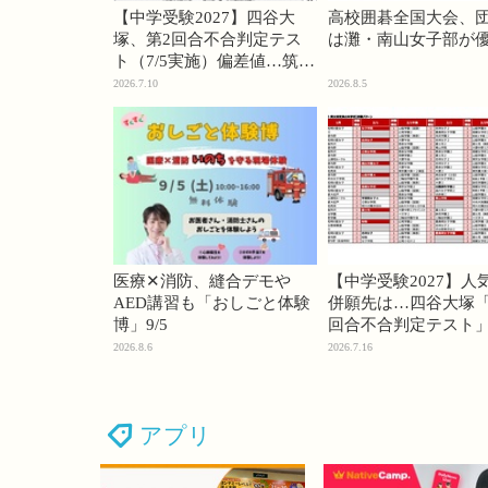
【中学受験2027】四谷大
高校囲碁全国大会、
塚、第2回合不合判定テス
は灘・南山女子部が
ト（7/5実施）偏差値…筑駒
74・桜蔭70＜PR＞
2026.7.10
2026.8.5
医療✕消防、縫合デモや
【中学受験2027】人
AED講習も「おしごと体験
併願先は…四谷大塚「
博」9/5
回合不合判定テスト
2026.8.6
2026.7.16
アプリ