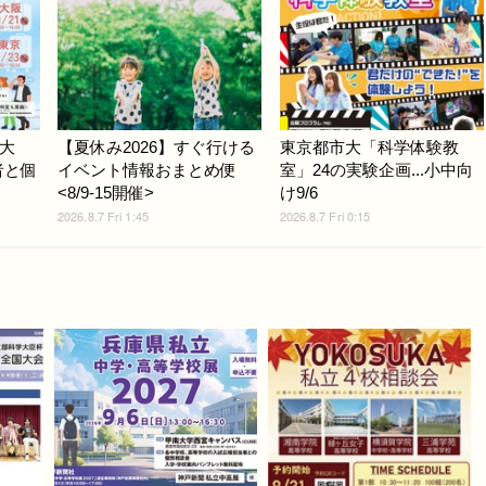
大
【夏休み2026】すぐ行ける
東京都市大「科学体験教
者と個
イベント情報おまとめ便
室」24の実験企画...小中向
<8/9-15開催>
け9/6
2026.8.7 Fri 1:45
2026.8.7 Fri 0:15