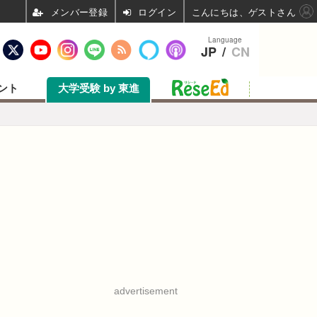
ログイン
こんにちは、ゲストさん
Language
JP
/
CN
ント
大学受験 by 東進
advertisement