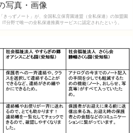
の写真・画像
「きっずノート」が、全国私立保育園連盟（全私保連）の加盟園
、IT分野で唯一の全私保連推薦サービスに認定されたという。