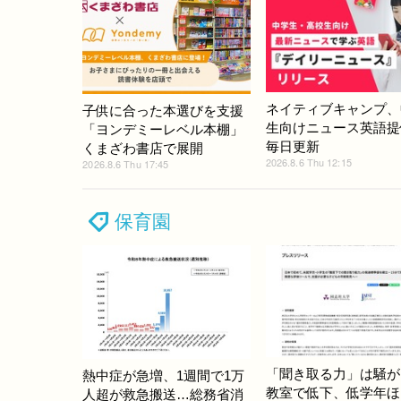
ネイティブキャンプ、
子供に合った本選びを支援
生向けニュース英語提
「ヨンデミーレベル本棚」
毎日更新
くまざわ書店で展開
2026.8.6 Thu 12:15
2026.8.6 Thu 17:45
保育園
「聞き取る力」は騒が
熱中症が急増、1週間で1万
教室で低下、低学年ほ
人超が救急搬送…総務省消