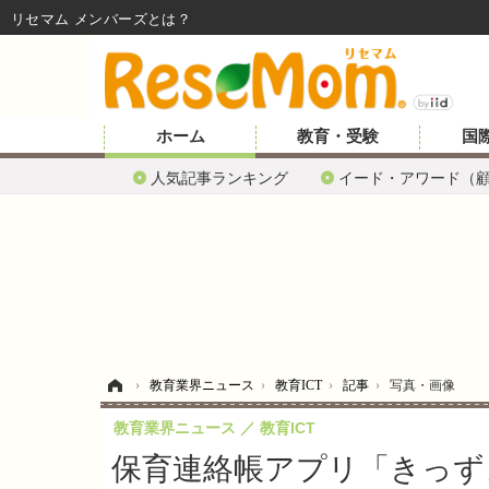
リセマム メンバーズ
ホーム
教育・受験
国
人気記事ランキング
イード・アワード（
ホーム
›
教育業界ニュース
›
教育ICT
›
記事
›
写真・画像
教育業界ニュース
教育ICT
保育連絡帳アプリ「きっず