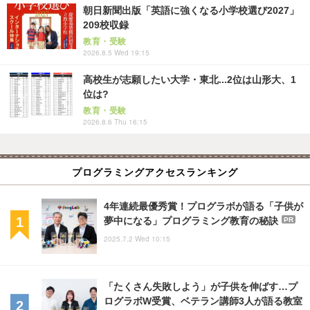
朝日新聞出版「英語に強くなる小学校選び2027」
209校収録
教育・受験
2026.8.5 Wed 19:15
高校生が志願したい大学・東北...2位は山形大、1
位は?
教育・受験
2026.8.6 Thu 16:15
プログラミングアクセスランキング
4年連続最優秀賞！プログラボが語る「子供が
夢中になる」プログラミング教育の秘訣
PR
2025.7.2 Wed 10:15
「たくさん失敗しよう」が子供を伸ばす…プ
ログラボW受賞、ベテラン講師3人が語る教室