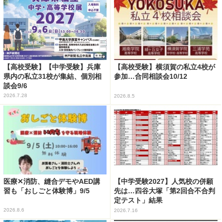
【高校受験】【中学受験】兵庫
【高校受験】横須賀の私立4校が
県内の私立31校が集結、個別相
参加…合同相談会10/12
談会9/6
2026.7.28
2026.8.5
医療✕消防、縫合デモやAED講
【中学受験2027】人気校の併願
習も「おしごと体験博」9/5
先は…四谷大塚「第2回合不合判
定テスト」結果
2026.8.6
2026.7.16