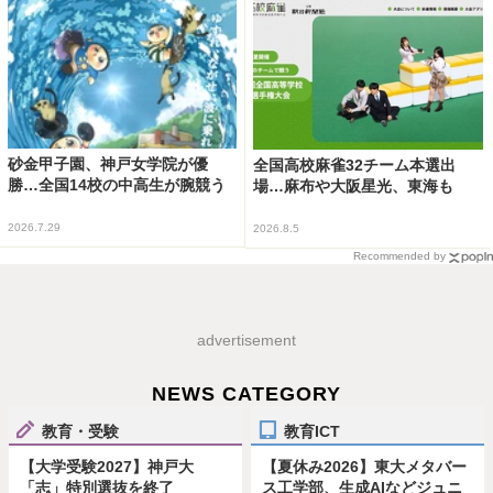
砂金甲子園、神戸女学院が優
全国高校麻雀32チーム本選出
勝…全国14校の中高生が腕競う
場…麻布や大阪星光、東海も
2026.7.29
2026.8.5
Recommended by
advertisement
NEWS CATEGORY
教育・受験
教育ICT
【大学受験2027】神戸大
【夏休み2026】東大メタバー
「志」特別選抜を終了
ス工学部、生成AIなどジュニ