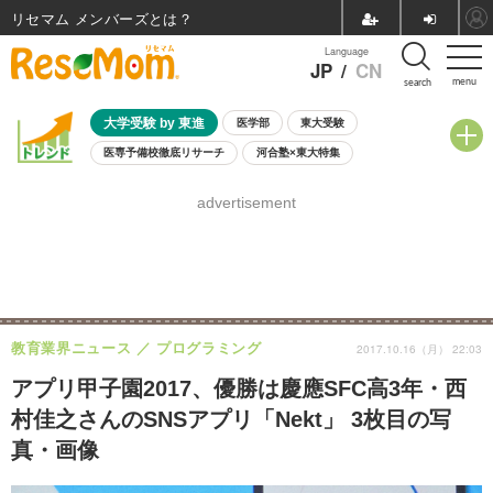
リセマム メンバーズ
Language
JP
/
CN
menu
search
大学受験 by 東進
医学部
東大受験
医専予備校徹底リサーチ
河合塾×東大特集
親子で考える大学選び
高校受験
中学受験
小学校受験
advertisement
共通テスト
夏休み
8月開催学校説明会・相談会
8月開催イベント・WS
全国公立高校 過去問
人気記事
自由研究教材（小学生向け）
自由研究教材（中学生向け）
ランキング
教育業界ニュース
プログラミング
2017.10.16（月） 22:03
アプリ甲子園2017、優勝は慶應SFC高3年・西
村佳之さんのSNSアプリ「Nekt」 3枚目の写
真・画像