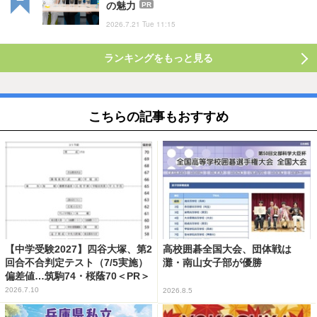
の魅力
PR
2026.7.21 Tue 11:15
ランキングをもっと見る
こちらの記事もおすすめ
【中学受験2027】四谷大塚、第2
高校囲碁全国大会、団体戦は
回合不合判定テスト（7/5実施）
灘・南山女子部が優勝
偏差値…筑駒74・桜蔭70＜PR＞
2026.7.10
2026.8.5