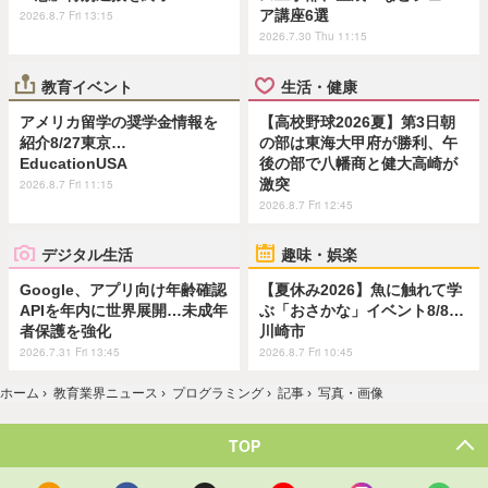
ア講座6選
2026.8.7 Fri 13:15
2026.7.30 Thu 11:15
教育イベント
生活・健康
アメリカ留学の奨学金情報を
【高校野球2026夏】第3日朝
紹介8/27東京…
の部は東海大甲府が勝利、午
EducationUSA
後の部で八幡商と健大高崎が
激突
2026.8.7 Fri 11:15
2026.8.7 Fri 12:45
デジタル生活
趣味・娯楽
Google、アプリ向け年齢確認
【夏休み2026】魚に触れて学
APIを年内に世界展開…未成年
ぶ「おさかな」イベント8/8…
者保護を強化
川崎市
2026.7.31 Fri 13:45
2026.8.7 Fri 10:45
ホーム
›
教育業界ニュース
›
プログラミング
›
記事
›
写真・画像
TOP