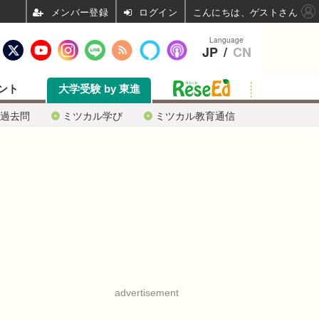
ログイン
こんにちは、ゲストさん
Language
JP
/
CN
ント
大学受験 by 東進
過去問
ミツカル学び
ミツカル教育通信
advertisement