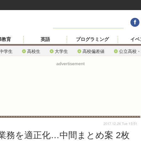
際教育
英語
プログラミング
イベ
中学生
高校生
大学生
高校偏差値
公立高校・
advertisement
2017.12.26 Tue 15:51
業務を適正化…中間まとめ案 2枚