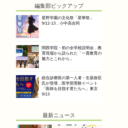
編集部ピックアップ
星野学園の文化祭「星華祭」
9/12-13…小中高合同
関西学院・初の全学校説明会…教
育現場から語られた「一貫教育の
魅力とこれから」
総合診療医の第一人者・生坂政臣
氏が登壇…医学部受験イベント
「医師を目指す君たちへ」東京
9/13
最新ニュース