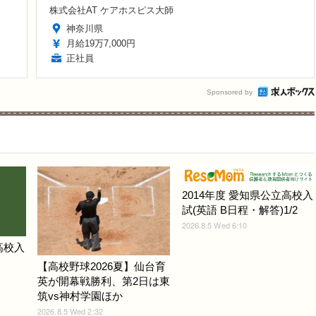
株式会社AT ケアホスピス大師
神奈川県
月給19万7,000円
正社員
Sponsored by
2014年度 愛知県公立高校入
試(英語 B日程・解答)1/2
2026.8.5 Wed 6:10
高校入
【高校野球2026夏】仙台育
英が開幕戦勝利、第2日は東
筑vs神村学園ほか
2026.8.5 Wed 2:32