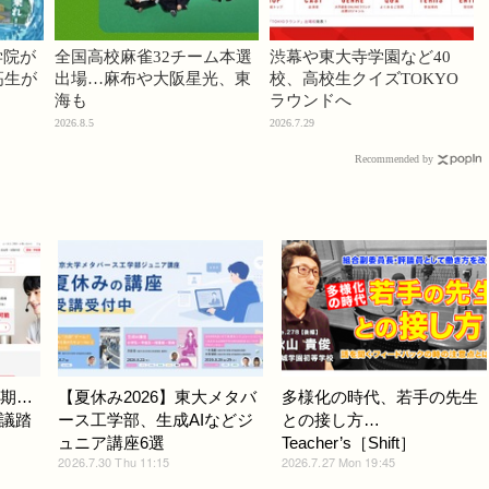
学院が
全国高校麻雀32チーム本選
渋幕や東大寺学園など40
高生が
出場…麻布や大阪星光、東
校、高校生クイズTOKYO
海も
ラウンドへ
2026.8.5
2026.7.29
Recommended by
延期…
【夏休み2026】東大メタバ
多様化の時代、若手の先生
議踏
ース工学部、生成AIなどジ
との接し方…
ュニア講座6選
Teacher’s［Shift］
2026.7.30 Thu 11:15
2026.7.27 Mon 19:45