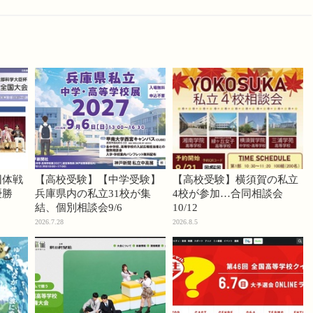
団体戦
【高校受験】【中学受験】
【高校受験】横須賀の私立
優勝
兵庫県内の私立31校が集
4校が参加…合同相談会
結、個別相談会9/6
10/12
2026.7.28
2026.8.5