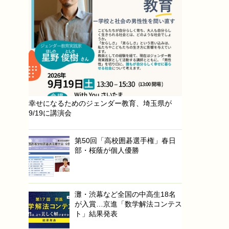
幸せになるためのジェンダー教育、埼玉県が
9/19に講演会
第50回「高校囲碁選手権」春日
部・桜蔭が個人優勝
灘・渋幕など全国の中高生18名
が入賞…京進「数学解法コンテス
ト」結果発表