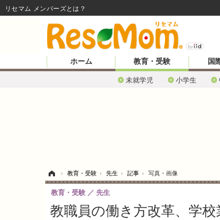
リセマム メンバーズ
ホーム
教育・受験
国
未就学児
小学生
ホーム
›
教育・受験
›
先生
›
記事
›
写真・画像
教育・受験
先生
教職員の働き方改革、学校