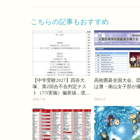
こちらの記事もおすすめ
【中学受験2027】四谷大
高校囲碁全国大会、
塚、第2回合不合判定テス
は灘・南山女子部が
ト（7/5実施）偏差値…筑駒
74・桜蔭70＜PR＞
2026.7.10
2026.8.5