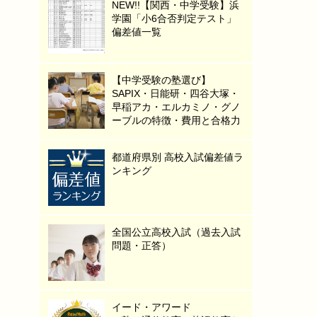
NEW!!【関西・中学受験】浜
学園「小6合否判定テスト」
偏差値一覧
【中学受験の塾選び】
SAPIX・日能研・四谷大塚・
早稲アカ・エルカミノ・グノ
ーブルの特徴・費用と合格力
都道府県別 高校入試偏差値ラ
ンキング
全国公立高校入試（過去入試
問題・正答）
イード・アワード