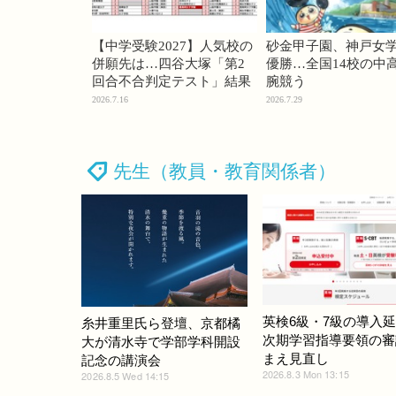
【中学受験2027】人気校の
砂金甲子園、神戸女
併願先は…四谷大塚「第2
優勝…全国14校の中
回合不合判定テスト」結果
腕競う
2026.7.16
2026.7.29
先生（教員・教育関係者）
英検6級・7級の導入
糸井重里氏ら登壇、京都橘
次期学習指導要領の審
大が清水寺で学部学科開設
まえ見直し
記念の講演会
2026.8.3 Mon 13:15
2026.8.5 Wed 14:15