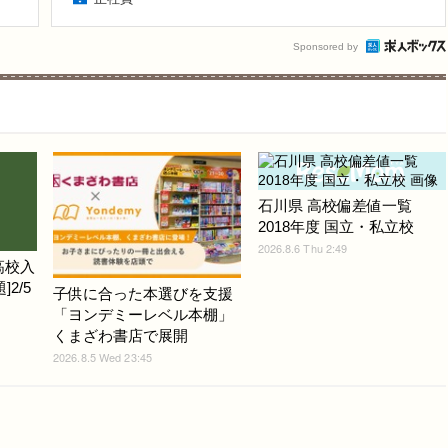
Sponsored by
石川県 高校偏差値一覧
2018年度 国立・私立校
2026.8.6 Thu 2:49
高校入
2/5
子供に合った本選びを支援
「ヨンデミーレベル本棚」
くまざわ書店で展開
2026.8.5 Wed 23:45