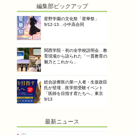
編集部ピックアップ
星野学園の文化祭「星華祭」
9/12-13…小中高合同
関西学院・初の全学校説明会…教
育現場から語られた「一貫教育の
魅力とこれから」
総合診療医の第一人者・生坂政臣
氏が登壇…医学部受験イベント
「医師を目指す君たちへ」東京
9/13
最新ニュース