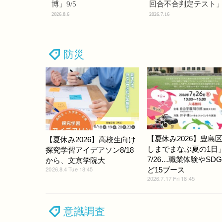
博」9/5
回合不合判定テスト
2026.8.6
2026.7.16
防災
【夏休み2026】豊島
【夏休み2026】高校生向け
しまでまなぶ夏の1日
探究学習アイデアソン8/18
7/26…職業体験やSDG
から、文京学院大
2026.8.4 Tue 18:45
ど15ブース
2026.7.17 Fri 18:45
意識調査