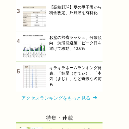
【高校野球】夏の甲子園から
料金改定、外野席を有料化
お盆の帰省ラッシュ、分散傾
向…渋滞回避策「ピーク日を
避けて移動」40.6%
キラキラネームランキング発
表、「姫星（きてぃ）」「本
気（まじ）」など奇抜な名前
も
アクセスランキングをもっと見る
特集・連載