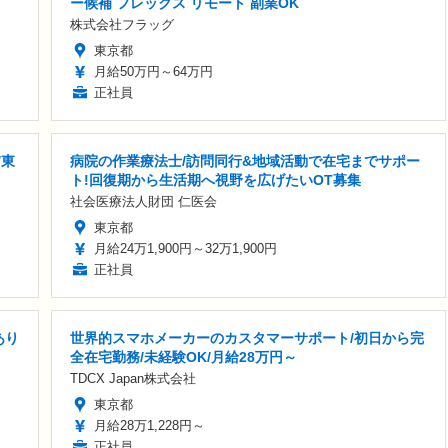
ー候補 フレックス リモート 副業OK
株式会社フラッグ
東京都
月給50万円～64万円
正社員
/東
病院の作業療法士/訪問同行&地域活動で在宅までサポー
ト!回復期から生活期へ視野を広げたいOT募集
社会医療法人財団 仁医会
東京都
月給24万1,900円～32万1,900円
正社員
あり
世界的スマホメーカーのカスタマーサポート/初日から完
全在宅勤務/未経験OK/月給28万円～
TDCX Japan株式会社
東京都
月給28万1,228円～
正社員