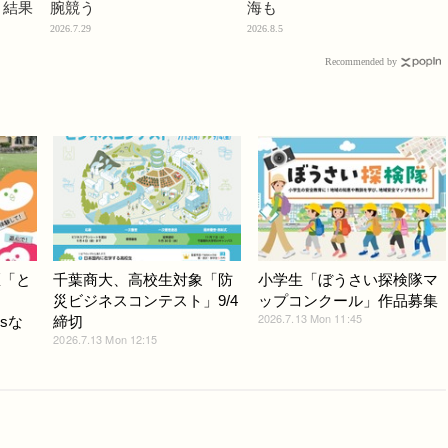
」結果
腕競う
海も
2026.7.29
2026.8.5
Recommended by
区「と
千葉商大、高校生対象「防
小学生「ぼうさい探検隊マ
」
災ビジネスコンテスト」9/4
ップコンクール」作品募集
2026.7.13 Mon 11:45
sな
締切
2026.7.13 Mon 12:15