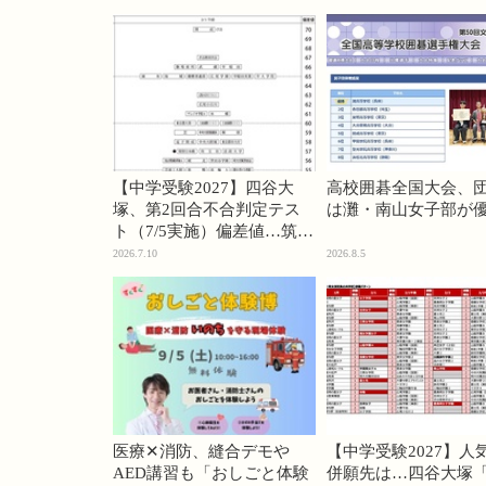
【中学受験2027】四谷大
高校囲碁全国大会、
塚、第2回合不合判定テス
は灘・南山女子部が
ト（7/5実施）偏差値…筑駒
74・桜蔭70＜PR＞
2026.7.10
2026.8.5
医療✕消防、縫合デモや
【中学受験2027】人
AED講習も「おしごと体験
併願先は…四谷大塚「