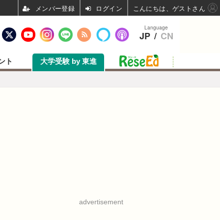
ログイン
こんにちは、ゲストさん
Language
JP
/
CN
ント
大学受験 by 東進
advertisement