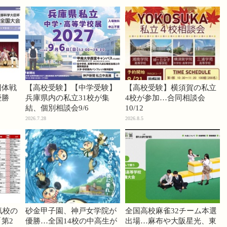
団体戦
【高校受験】【中学受験】
【高校受験】横須賀の私立
優勝
兵庫県内の私立31校が集
4校が参加…合同相談会
結、個別相談会9/6
10/12
2026.7.28
2026.8.5
気校の
砂金甲子園、神戸女学院が
全国高校麻雀32チーム本選
第2
優勝…全国14校の中高生が
出場…麻布や大阪星光、東