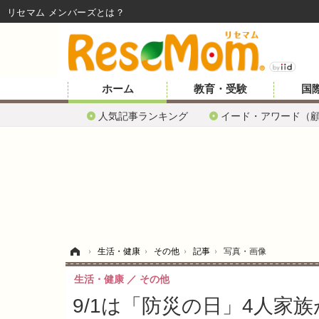
リセマム メンバーズ
ホーム
教育・受験
国
人気記事ランキング
イード・アワード（
ホーム
›
生活・健康
›
その他
›
記事
›
写真・画像
生活・健康
その他
9/1は「防災の日」4人家