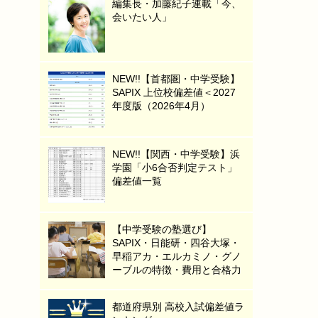
編集長・加藤紀子連載「今、
会いたい人」
NEW!!【首都圏・中学受験】
SAPIX 上位校偏差値＜2027
年度版（2026年4月）
NEW!!【関西・中学受験】浜
学園「小6合否判定テスト」
偏差値一覧
【中学受験の塾選び】
SAPIX・日能研・四谷大塚・
早稲アカ・エルカミノ・グノ
ーブルの特徴・費用と合格力
都道府県別 高校入試偏差値ラ