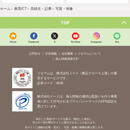
ホーム
›
教育ICT
›
高校生
›
記事
›
写真・画像
TOP
Home
Facebook
X
YouTube
Instagram
line
お問合せ
広告掲載
会社概要
リセマムについて
個人情報保護方針
リセマムは、株式会社イード（東証グロース上場）の運
営するサービスです。
証券コード：6038
株式会社イードは、個人情報の適切な取扱いを行う事業
者に対して付与されるプライバシーマークの付与認定を
受けています。
紹介した商品/サービスを購入、契約した場合に、
売上の一部が弊社サイトに還元されることがあります。
当サイトに掲載の記事・見出し・写真・画像の無断転載を禁じます。