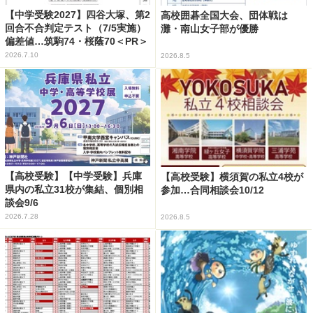
【中学受験2027】四谷大塚、第2
高校囲碁全国大会、団体戦は
回合不合判定テスト（7/5実施）
灘・南山女子部が優勝
偏差値…筑駒74・桜蔭70＜PR＞
2026.7.10
2026.8.5
【高校受験】【中学受験】兵庫
【高校受験】横須賀の私立4校が
県内の私立31校が集結、個別相
参加…合同相談会10/12
談会9/6
2026.7.28
2026.8.5