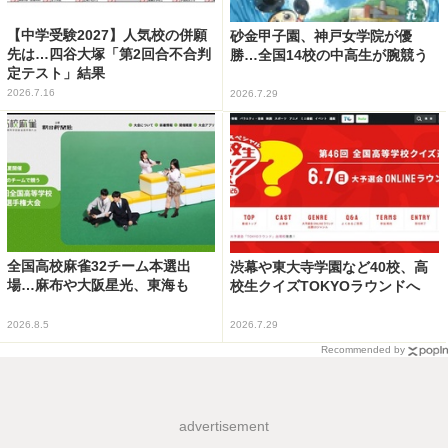
【中学受験2027】人気校の併願
砂金甲子園、神戸女学院が優
先は…四谷大塚「第2回合不合判
勝…全国14校の中高生が腕競う
定テスト」結果
2026.7.16
2026.7.29
全国高校麻雀32チーム本選出
渋幕や東大寺学園など40校、高
場…麻布や大阪星光、東海も
校生クイズTOKYOラウンドへ
2026.8.5
2026.7.29
Recommended by
advertisement