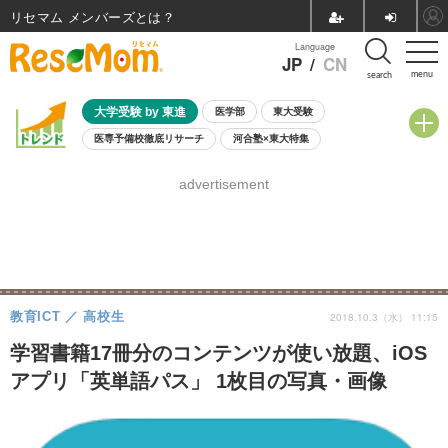
リセマム メンバーズ
Language
JP
/
CN
menu
search
大学受験 by 東進
医学部
東大受験
医専予備校徹底リサーチ
河合塾×東大特集
親子で考える大学選び
高校受験
中学受験
小学校受験
advertisement
共通テスト
夏休み
8月開催学校説明会・相談会
8月開催イベント・WS
全国公立高校 過去問
人気記事
自由研究教材（小学生向け）
自由研究教材（中学生向け）
ランキング
教育ICT
高校生
2018.10.3（水） 11:15
学習書籍17冊分のコンテンツが使い放題、iOS
アプリ「英単語パス」 1枚目の写真・画像