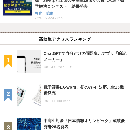
灘・渋幕など全国の中高生18名が入賞...京進「数
学解法コンテスト」結果発表
教育・受験
2026.8.5 Wed 22:15
高校生アクセスランキング
ChatGPTで自分だけの問題集…アプリ「暗記
メーカー」
2023.4.26 Wed 17:15
電子辞書EX-word、初のWi-Fi対応…全13機
種発売
2020.1.9 Thu 16:45
中高生対象「日本情報オリンピック」成績優
秀者28名発表