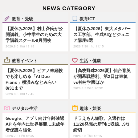
NEWS CATEGORY
教育・受験
教育ICT
【夏休み2026】村山斉氏が公
【夏休み2026】東大メタバー
開講義、小中学生のための大
ス工学部、生成AIなどジュニ
学講義スクール9月開校
ア講座6選
2026.8.6 Thu 19:15
2026.7.30 Thu 11:15
教育イベント
生活・健康
【夏休み2026】ピアノ未経験
【高校野球2026夏】仙台育英
でも楽しめる「AI Duo
が開幕戦勝利、第2日は東筑
Piano」横浜みなとみらい
vs神村学園ほか
8/31まで
2026.8.5 Wed 20:32
2026.8.6 Thu 19:45
デジタル生活
趣味・娯楽
Google、アプリ向け年齢確認
ドラえもん短歌、入選作は
APIを年内に世界展開…未成年
11/20発売の新刊に収録…9/3
者保護を強化
締切
2026.7.31 Fri 13:45
2026.8.6 Thu 15:15