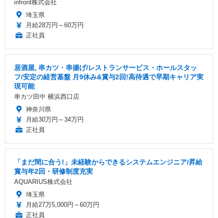
infront株式会社
埼玉県
月給28万円～60万円
正社員
居酒屋, 串カツ・串揚げ/レストランサービス・ホールスタッ
フ/安定の経営基盤 月9休み&賞与2回!高待遇で早期キャリア実
現可能
串カツ田中 横浜西口店
神奈川県
月給30万円～34万円
正社員
「まだ間に合う!」未経験からできるシステムエンジニア/昇給
賞与年2回・研修制度充実
AQUARIUS株式会社
埼玉県
月給27万5,000円～60万円
正社員