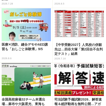
2026.7.28
2026.8.5
医療✕消防、縫合デモやAED講
【中学受験2027】人気校の併願
習も「おしごと体験博」9/5
先は…四谷大塚「第2回合不合判
定テスト」結果
2026.8.6
2026.7.16
全国高校麻雀32チーム本選出
司法試験予備試験2026、解答速
場…麻布や大阪星光、東海も
報＆総評動画を無料公開…アガ