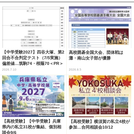
【中学受験2027】四谷大塚、第2
高校囲碁全国大会、団体戦は
回合不合判定テスト（7/5実施）
灘・南山女子部が優勝
偏差値…筑駒74・桜蔭70＜PR＞
2026.7.10
2026.8.5
【高校受験】【中学受験】兵庫
【高校受験】横須賀の私立4校が
県内の私立31校が集結、個別相
参加…合同相談会10/12
談会9/6