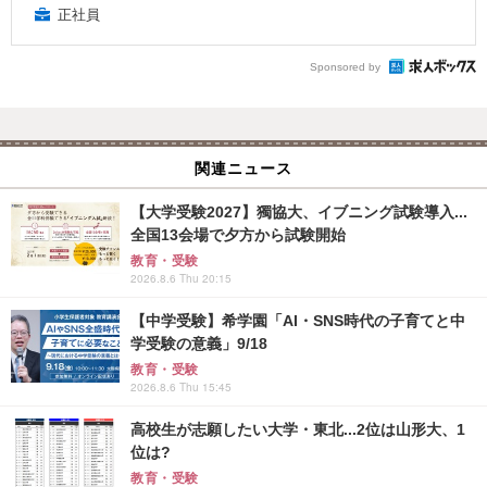
正社員
Sponsored by
関連ニュース
【大学受験2027】獨協大、イブニング試験導入...
全国13会場で夕方から試験開始
教育・受験
2026.8.6 Thu 20:15
【中学受験】希学園「AI・SNS時代の子育てと中
学受験の意義」9/18
教育・受験
2026.8.6 Thu 15:45
高校生が志願したい大学・東北...2位は山形大、1
位は?
教育・受験