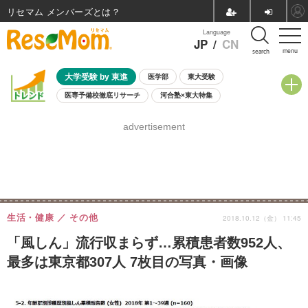
リセマム メンバーズ
Language
JP
/
CN
menu
search
大学受験 by 東進
医学部
東大受験
医専予備校徹底リサーチ
河合塾×東大特集
親子で考える大学選び
高校受験
中学受験
小学校受験
advertisement
共通テスト
夏休み
8月開催学校説明会・相談会
8月開催イベント・WS
全国公立高校 過去問
人気記事
自由研究教材（小学生向け）
自由研究教材（中学生向け）
ランキング
生活・健康
その他
2018.10.12（金） 11:45
「風しん」流行収まらず…累積患者数952人、
最多は東京都307人 7枚目の写真・画像