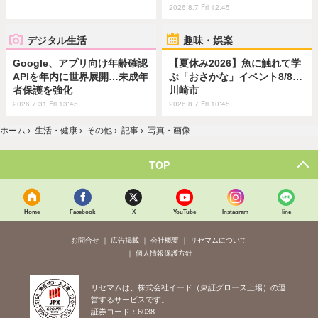
2026.8.7 Fri 12:45
デジタル生活
趣味・娯楽
Google、アプリ向け年齢確認
【夏休み2026】魚に触れて学
APIを年内に世界展開…未成年
ぶ「おさかな」イベント8/8…
者保護を強化
川崎市
2026.7.31 Fri 13:45
2026.8.7 Fri 10:45
ホーム
›
生活・健康
›
その他
›
記事
›
写真・画像
TOP
Home
Facebook
X
YouTube
Instagram
line
お問合せ
広告掲載
会社概要
リセマムについて
個人情報保護方針
リセマムは、株式会社イード（東証グロース上場）の運
営するサービスです。
証券コード：6038