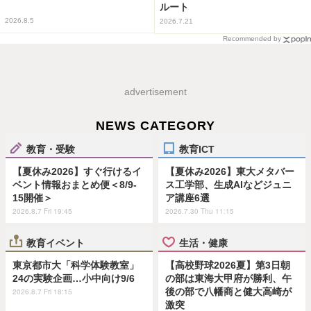
ルート
2026.8.5
2026.7.21
Recommended by
advertisement
NEWS CATEGORY
教育・受験
教育ICT
【夏休み2026】すぐ行けるイ
【夏休み2026】東大メタバー
ベント情報おまとめ便＜8/9-
ス工学部、生成AIなどジュニ
15開催＞
ア講座6選
2026.8.7 Fri 19:45
2026.7.30 Thu 11:15
教育イベント
生活・健康
東京都市大「科学体験教室」
【高校野球2026夏】第3日朝
24の実験企画…小中向け9/6
の部は東海大甲府が勝利、午
後の部で八幡商と健大高崎が
2026.8.7 Fri 18:15
激突