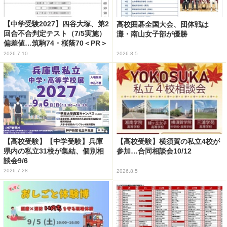
【中学受験2027】四谷大塚、第2
高校囲碁全国大会、団体戦は
回合不合判定テスト（7/5実施）
灘・南山女子部が優勝
偏差値…筑駒74・桜蔭70＜PR＞
2026.7.10
2026.8.5
【高校受験】【中学受験】兵庫
【高校受験】横須賀の私立4校が
県内の私立31校が集結、個別相
参加…合同相談会10/12
談会9/6
2026.7.28
2026.8.5