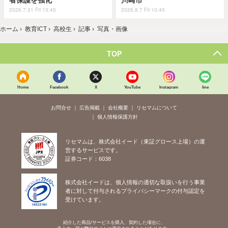
者保護を強化
川崎市
2026.7.31 Fri 13:45
2026.8.7 Fri 10:45
ホーム
›
教育ICT
›
高校生
›
記事
›
写真・画像
TOP
Home
Facebook
X
YouTube
Instagram
line
お問合せ
広告掲載
会社概要
リセマムについて
個人情報保護方針
リセマムは、株式会社イード（東証グロース上場）の運
営するサービスです。
証券コード：6038
株式会社イードは、個人情報の適切な取扱いを行う事業
者に対して付与されるプライバシーマークの付与認定を
受けています。
紹介した商品/サービスを購入、契約した場合に、