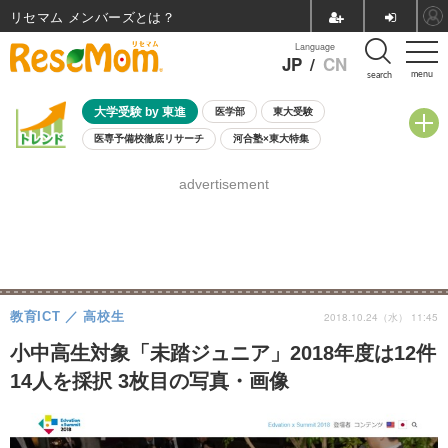
リセマム メンバーズ
Language
JP
/
CN
menu
search
大学受験 by 東進
医学部
東大受験
医専予備校徹底リサーチ
河合塾×東大特集
親子で考える大学選び
高校受験
中学受験
小学校受験
advertisement
共通テスト
夏休み
8月開催学校説明会・相談会
8月開催イベント・WS
全国公立高校 過去問
人気記事
自由研究教材（小学生向け）
自由研究教材（中学生向け）
ランキング
教育ICT
高校生
2018.10.24（水） 11:45
小中高生対象「未踏ジュニア」2018年度は12件
14人を採択 3枚目の写真・画像