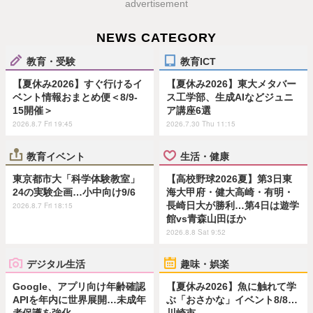
advertisement
NEWS CATEGORY
教育・受験
教育ICT
【夏休み2026】すぐ行けるイ
【夏休み2026】東大メタバー
ベント情報おまとめ便＜8/9-
ス工学部、生成AIなどジュニ
15開催＞
ア講座6選
2026.8.7 Fri 19:45
2026.7.30 Thu 11:15
教育イベント
生活・健康
東京都市大「科学体験教室」
【高校野球2026夏】第3日東
24の実験企画…小中向け9/6
海大甲府・健大高崎・有明・
長崎日大が勝利…第4日は遊学
2026.8.7 Fri 18:15
館vs青森山田ほか
2026.8.8 Sat 9:52
デジタル生活
趣味・娯楽
Google、アプリ向け年齢確認
【夏休み2026】魚に触れて学
APIを年内に世界展開…未成年
ぶ「おさかな」イベント8/8…