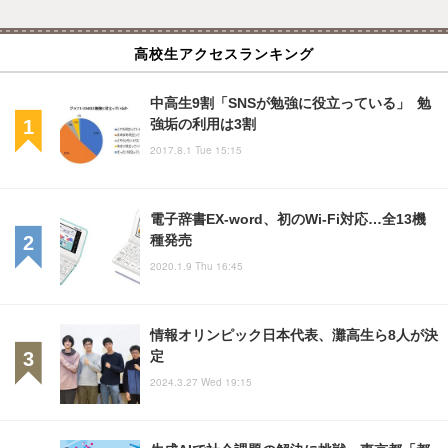
高校生アクセスランキング
中高生9割「SNSが勉強に役立っている」 勉
強垢の利用は3割
2017.8.1 Tue 15:15
電子辞書EX-word、初のWi-Fi対応…全13機
種発売
2020.1.9 Thu 16:45
情報オリンピック日本代表、灘高生ら8人が決
定
2024.3.27 Wed 19:15