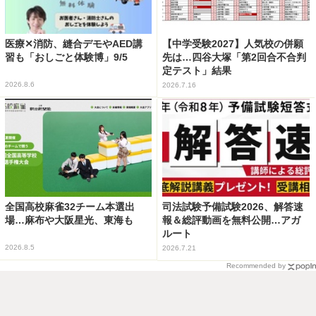
医療✕消防、縫合デモやAED講
【中学受験2027】人気校の併願
習も「おしごと体験博」9/5
先は…四谷大塚「第2回合不合判
定テスト」結果
2026.8.6
2026.7.16
全国高校麻雀32チーム本選出
司法試験予備試験2026、解答速
場…麻布や大阪星光、東海も
報＆総評動画を無料公開…アガ
ルート
2026.8.5
2026.7.21
Recommended by