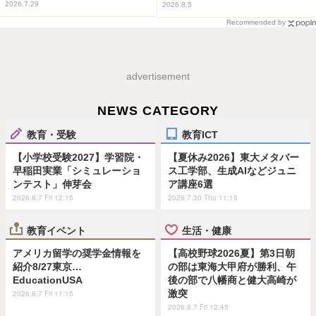
2026.7.29
2026.8.5
Recommended by
advertisement
NEWS CATEGORY
教育・受験
教育ICT
【小学校受験2027】学習院・
【夏休み2026】東大メタバー
早稲田実業「シミュレーショ
ス工学部、生成AIなどジュニ
ンテスト」伸芽会
ア講座6選
2026.8.7 Fri 12:15
2026.7.30 Thu 11:15
教育イベント
生活・健康
アメリカ留学の奨学金情報を
【高校野球2026夏】第3日朝
紹介8/27東京…
の部は東海大甲府が勝利、午
EducationUSA
後の部で八幡商と健大高崎が
激突
2026.8.7 Fri 11:15
2026.8.7 Fri 12:45