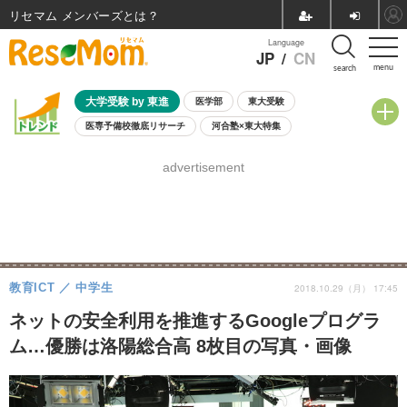
リセマム メンバーズ
Language
JP
/
CN
menu
search
大学受験 by 東進
医学部
東大受験
医専予備校徹底リサーチ
河合塾×東大特集
親子で考える大学選び
高校受験
中学受験
小学校受験
advertisement
共通テスト
夏休み
8月開催学校説明会・相談会
8月開催イベント・WS
全国公立高校 過去問
人気記事
自由研究教材（小学生向け）
自由研究教材（中学生向け）
ランキング
教育ICT
中学生
2018.10.29（月） 17:45
ネットの安全利用を推進するGoogleプログラ
ム…優勝は洛陽総合高 8枚目の写真・画像