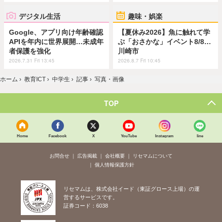
デジタル生活
趣味・娯楽
Google、アプリ向け年齢確認
【夏休み2026】魚に触れて学
APIを年内に世界展開…未成年
ぶ「おさかな」イベント8/8…
者保護を強化
川崎市
2026.7.31 Fri 13:45
2026.8.7 Fri 10:45
ホーム
›
教育ICT
›
中学生
›
記事
›
写真・画像
TOP
Home
Facebook
X
YouTube
Instagram
line
お問合せ
広告掲載
会社概要
リセマムについて
個人情報保護方針
リセマムは、株式会社イード（東証グロース上場）の運
営するサービスです。
証券コード：6038