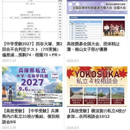
【中学受験2027】四谷大塚、第2
高校囲碁全国大会、団体戦は
回合不合判定テスト（7/5実施）
灘・南山女子部が優勝
偏差値…筑駒74・桜蔭70＜PR＞
2026.7.10
2026.8.5
【高校受験】【中学受験】兵庫
【高校受験】横須賀の私立4校が
県内の私立31校が集結、個別相
参加…合同相談会10/12
談会9/6
2026.7.28
2026.8.5