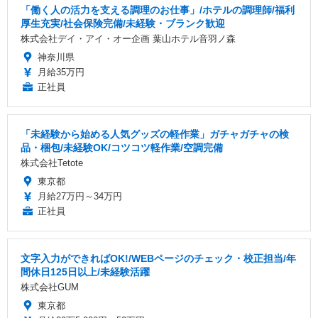
「働く人の活力を支える調理のお仕事」/ホテルの調理師/福利
厚生充実/社会保険完備/未経験・ブランク歓迎
株式会社デイ・アイ・オー企画 葉山ホテル音羽ノ森
神奈川県
月給35万円
正社員
「未経験から始める人気グッズの軽作業」ガチャガチャの検
品・梱包/未経験OK/コツコツ軽作業/空調完備
株式会社Tetote
東京都
月給27万円～34万円
正社員
文字入力ができればOK!/WEBページのチェック・校正担当/年
間休日125日以上/未経験活躍
株式会社GUM
東京都