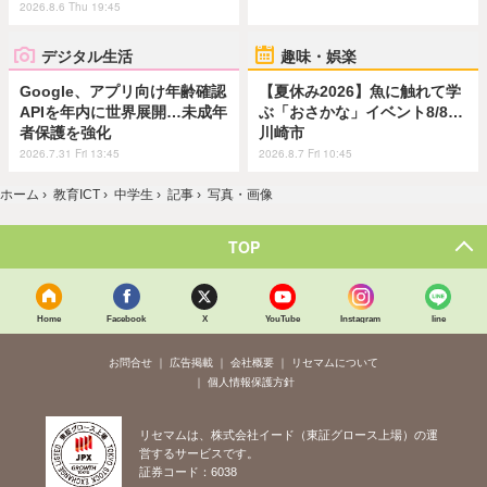
2026.8.6 Thu 19:45
デジタル生活
趣味・娯楽
Google、アプリ向け年齢確認
【夏休み2026】魚に触れて学
APIを年内に世界展開…未成年
ぶ「おさかな」イベント8/8…
者保護を強化
川崎市
2026.7.31 Fri 13:45
2026.8.7 Fri 10:45
ホーム
›
教育ICT
›
中学生
›
記事
›
写真・画像
TOP
Home
Facebook
X
YouTube
Instagram
line
お問合せ
広告掲載
会社概要
リセマムについて
個人情報保護方針
リセマムは、株式会社イード（東証グロース上場）の運
営するサービスです。
証券コード：6038