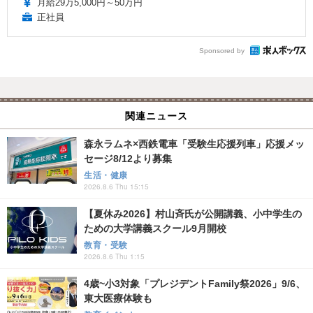
月給29万5,000円～50万円
正社員
Sponsored by
関連ニュース
森永ラムネ×西鉄電車「受験生応援列車」応援メッ
セージ8/12より募集
生活・健康
2026.8.6 Thu 15:15
【夏休み2026】村山斉氏が公開講義、小中学生の
ための大学講義スクール9月開校
教育・受験
2026.8.6 Thu 1:15
4歳~小3対象「プレジデントFamily祭2026」9/6、
東大医療体験も