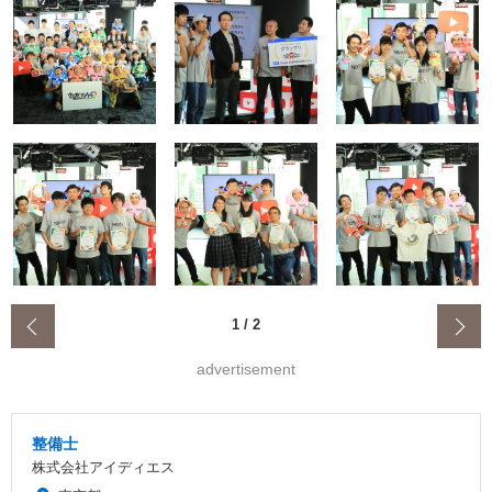
‹
1
/
2
advertisement
整備士
株式会社アイディエス