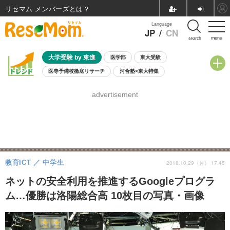
リセマム メンバーズ
Language
JP
/
CN
menu
search
大学受験 by 東進
医学部
東大受験
医専予備校徹底リサーチ
河合塾×東大特集
親子で考える大学選び
高校受験
中学受験
小学校受験
advertisement
共通テスト
夏休み
8月開催学校説明会・相談会
8月開催イベント・WS
全国公立高校 過去問
人気記事
自由研究教材（小学生向け）
自由研究教材（中学生向け）
ランキング
教育ICT
中学生
2018.10.29（月） 17:45
ネットの安全利用を推進するGoogleプログラ
ム…優勝は洛陽総合高 10枚目の写真・画像