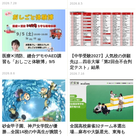
2026.7.28
2026.8.5
医療✕消防、縫合デモやAED講
【中学受験2027】人気校の併願
習も「おしごと体験博」9/5
先は…四谷大塚「第2回合不合判
定テスト」結果
2026.8.6
2026.7.16
砂金甲子園、神戸女学院が優
全国高校麻雀32チーム本選出
勝…全国14校の中高生が腕競う
場…麻布や大阪星光、東海も