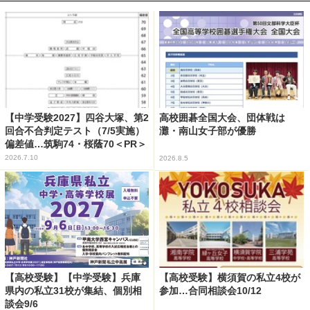
【中学受験2027】四谷大塚、第2
高校囲碁全国大会、団体戦は
回合不合判定テスト（7/5実施）
灘・南山女子部が優勝
偏差値…筑駒74・桜蔭70＜PR＞
2026.7.10
2026.8.5
【高校受験】【中学受験】兵庫
【高校受験】横須賀の私立4校が
県内の私立31校が集結、個別相
参加…合同相談会10/12
談会9/6