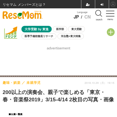
リセマム メンバーズ
Language
JP
/
CN
menu
search
大学受験 by 東進
医学部
東大受験
医専予備校徹底リサーチ
河合塾×東大特集
親子で考える大学選び
高校受験
中学受験
小学校受験
advertisement
共通テスト
夏休み
8月開催学校説明会・相談会
8月開催イベント・WS
全国公立高校 過去問
人気記事
自由研究教材（小学生向け）
自由研究教材（中学生向け）
ランキング
趣味・娯楽
未就学児
2018.10.29（月） 19:15
200以上の演奏会、親子で楽しめる「東京・
春・音楽祭2019」3/15-4/14 2枚目の写真・画像