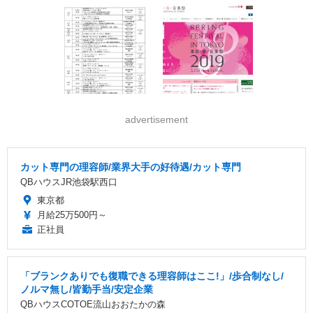
advertisement
カット専門の理容師/業界大手の好待遇/カット専門
QBハウスJR池袋駅西口
東京都
月給25万500円～
正社員
「ブランクありでも復職できる理容師はここ!」/歩合制なし/
ノルマ無し/皆勤手当/安定企業
QBハウスCOTOE流山おおたかの森