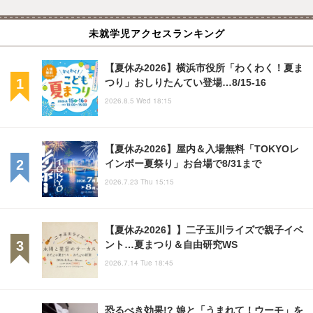
未就学児アクセスランキング
【夏休み2026】横浜市役所「わくわく！夏ま
つり」おしりたんてい登場…8/15-16
2026.8.5 Wed 18:15
【夏休み2026】屋内＆入場無料「TOKYOレ
インボー夏祭り」お台場で8/31まで
2026.7.23 Thu 15:15
【夏休み2026】】二子玉川ライズで親子イベ
ント…夏まつり＆自由研究WS
2026.7.14 Tue 18:45
恐るべき効果!? 娘と「うまれて！ウーモ」を