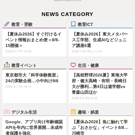
NEWS CATEGORY
教育・受験
教育ICT
【夏休み2026】すぐ行けるイ
【夏休み2026】東大メタバー
ベント情報おまとめ便＜8/9-
ス工学部、生成AIなどジュニ
15開催＞
ア講座6選
2026.8.7 Fri 19:45
2026.7.30 Thu 11:15
教育イベント
生活・健康
東京都市大「科学体験教室」
【高校野球2026夏】東海大甲
24の実験企画…小中向け9/6
府・健大高崎・有明・長崎日
大が勝利…第4日は遊学館vs
2026.8.7 Fri 18:15
青森山田ほか
2026.8.8 Sat 9:52
デジタル生活
趣味・娯楽
Google、アプリ向け年齢確認
【夏休み2026】魚に触れて学
APIを年内に世界展開…未成年
ぶ「おさかな」イベント8/8…
者保護を強化
川崎市