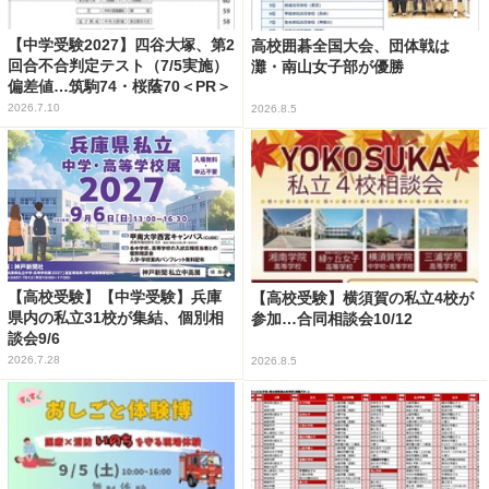
【中学受験2027】四谷大塚、第2
高校囲碁全国大会、団体戦は
回合不合判定テスト（7/5実施）
灘・南山女子部が優勝
偏差値…筑駒74・桜蔭70＜PR＞
2026.7.10
2026.8.5
【高校受験】【中学受験】兵庫
【高校受験】横須賀の私立4校が
県内の私立31校が集結、個別相
参加…合同相談会10/12
談会9/6
2026.7.28
2026.8.5