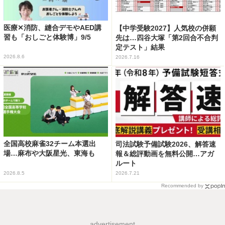
医療✕消防、縫合デモやAED講
【中学受験2027】人気校の併願
習も「おしごと体験博」9/5
先は…四谷大塚「第2回合不合判
定テスト」結果
2026.8.6
2026.7.16
全国高校麻雀32チーム本選出
司法試験予備試験2026、解答速
場…麻布や大阪星光、東海も
報＆総評動画を無料公開…アガ
ルート
2026.8.5
2026.7.21
Recommended by
advertisement