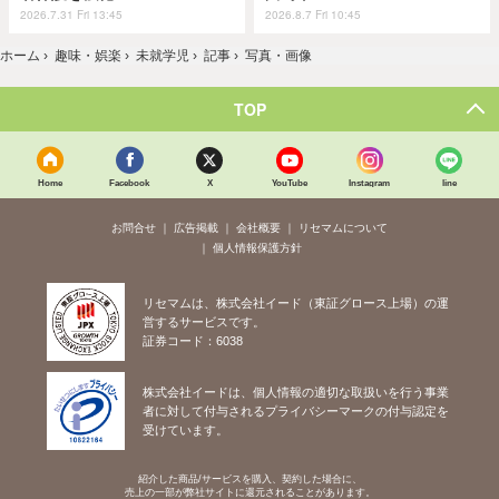
2026.7.31 Fri 13:45
2026.8.7 Fri 10:45
ホーム
›
趣味・娯楽
›
未就学児
›
記事
›
写真・画像
TOP
Home
Facebook
X
YouTube
Instagram
line
お問合せ
広告掲載
会社概要
リセマムについて
個人情報保護方針
リセマムは、株式会社イード（東証グロース上場）の運
営するサービスです。
証券コード：6038
株式会社イードは、個人情報の適切な取扱いを行う事業
者に対して付与されるプライバシーマークの付与認定を
受けています。
紹介した商品/サービスを購入、契約した場合に、
売上の一部が弊社サイトに還元されることがあります。