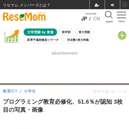
リセマム メンバーズ
Language
JP
/
CN
menu
search
大学受験 by 東進
医学部
東大受験
医専予備校徹底リサーチ
河合塾×東大特集
親子で考える大学選び
高校受験
中学受験
小学校受験
advertisement
共通テスト
夏休み
8月開催学校説明会・相談会
8月開催イベント・WS
全国公立高校 過去問
人気記事
自由研究教材（小学生向け）
自由研究教材（中学生向け）
ランキング
教育ICT
小学生
2018.10.30（火） 11:15
プログラミング教育必修化、51.6％が認知 3枚
目の写真・画像