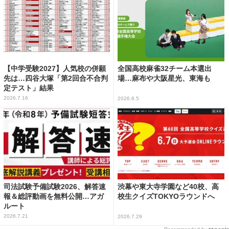
【中学受験2027】人気校の併願
全国高校麻雀32チーム本選出
先は…四谷大塚「第2回合不合判
場…麻布や大阪星光、東海も
定テスト」結果
2026.7.16
2026.8.5
司法試験予備試験2026、解答速
渋幕や東大寺学園など40校、高
報＆総評動画を無料公開…アガ
校生クイズTOKYOラウンドへ
ルート
2026.7.21
2026.7.29