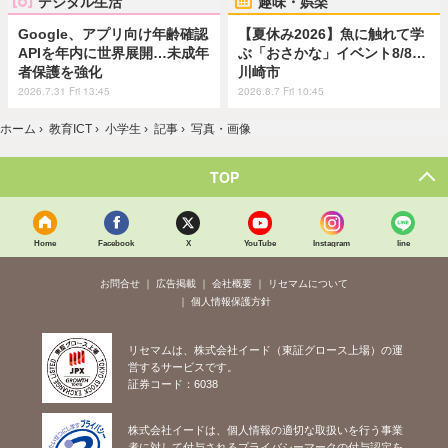
デジタル生活
趣味・娯楽
Google、アプリ向け年齢確認
【夏休み2026】魚に触れて学
APIを年内に世界展開…未成年
ぶ「おさかな」イベント8/8…
者保護を強化
川崎市
2026.7.31 Fri 13:45
2026.8.7 Fri 10:45
ホーム
›
教育ICT
›
小学生
›
記事
›
写真・画像
TOP
Home
Facebook
X
YouTube
Instagram
line
お問合せ
広告掲載
会社概要
リセマムについて
個人情報保護方針
リセマムは、株式会社イード（東証グロース上場）の運
営するサービスです。
証券コード：6038
株式会社イードは、個人情報の適切な取扱いを行う事業
者に対して付与されるプライバシーマークの付与認定を