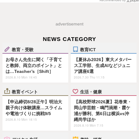
Recommended by
advertisement
NEWS CATEGORY
教育・受験
教育ICT
お母さん先生に聞く「子育て
【夏休み2026】東大メタバー
と教師、両立のポイント」と
ス工学部、生成AIなどジュニ
は…Teacher’s［Shift］
ア講座6選
2026.8.10 Mon 19:45
2026.7.30 Thu 11:15
教育イベント
生活・健康
【申込締切8/28正午】明治大
【高校野球2026夏】花巻東・
親子向け体験講座…スライム
岡山学芸館・鳴門渦潮・霞ケ
や電池づくりに挑戦9/5
浦が勝利、第6日は横浜vs沖
縄尚学ほか
2026.8.10 Mon 18:15
2026.8.10 Mon 7:15