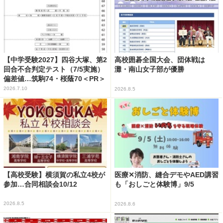
【中学受験2027】四谷大塚、第2
高校囲碁全国大会、団体戦は
回合不合判定テスト（7/5実施）
灘・南山女子部が優勝
偏差値…筑駒74・桜蔭70＜PR＞
2026.7.10
2026.8.5
【高校受験】横須賀の私立4校が
医療✕消防、縫合デモやAED講習
参加…合同相談会10/12
も「おしごと体験博」9/5
2026.8.5
2026.8.6