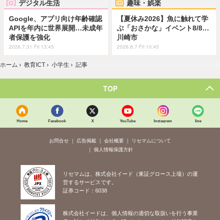
デジタル生活
趣味・娯楽
Google、アプリ向け年齢確認
【夏休み2026】魚に触れて学
APIを年内に世界展開…未成年
ぶ「おさかな」イベント8/8…
者保護を強化
川崎市
2026.7.31 Fri 13:45
2026.8.7 Fri 10:45
ホーム
›
教育ICT
›
小学生
›
記事
TOP
Home
Facebook
X
YouTube
Instagram
line
お問合せ
広告掲載
会社概要
リセマムについて
個人情報保護方針
リセマムは、株式会社イード（東証グロース上場）の運
営するサービスです。
証券コード：6038
株式会社イードは、個人情報の適切な取扱いを行う事業