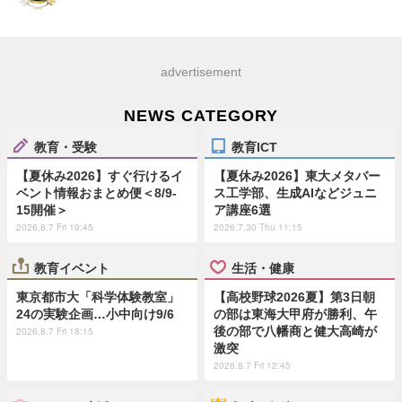
advertisement
NEWS CATEGORY
教育・受験
教育ICT
【夏休み2026】すぐ行けるイ
【夏休み2026】東大メタバー
ベント情報おまとめ便＜8/9-
ス工学部、生成AIなどジュニ
15開催＞
ア講座6選
2026.8.7 Fri 19:45
2026.7.30 Thu 11:15
教育イベント
生活・健康
東京都市大「科学体験教室」
【高校野球2026夏】第3日朝
24の実験企画…小中向け9/6
の部は東海大甲府が勝利、午
後の部で八幡商と健大高崎が
2026.8.7 Fri 18:15
激突
2026.8.7 Fri 12:45