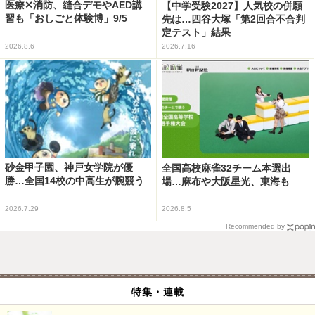
医療✕消防、縫合デモやAED講
【中学受験2027】人気校の併願
習も「おしごと体験博」9/5
先は…四谷大塚「第2回合不合判
定テスト」結果
2026.8.6
2026.7.16
砂金甲子園、神戸女学院が優
全国高校麻雀32チーム本選出
勝…全国14校の中高生が腕競う
場…麻布や大阪星光、東海も
2026.7.29
2026.8.5
Recommended by
特集・連載