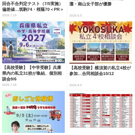
回合不合判定テスト（7/5実施）
灘・南山女子部が優勝
偏差値…筑駒74・桜蔭70＜PR＞
2026.7.10
2026.8.5
【高校受験】【中学受験】兵庫
【高校受験】横須賀の私立4校が
県内の私立31校が集結、個別相
参加…合同相談会10/12
談会9/6
2026.7.28
2026.8.5