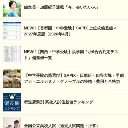
編集長・加藤紀子連載「今、会いたい人」
NEW!!【首都圏・中学受験】SAPIX 上位校偏差値＜
2027年度版（2026年4月）
NEW!!【関西・中学受験】浜学園「小6合否判定テス
ト」偏差値一覧
【中学受験の塾選び】SAPIX・日能研・四谷大塚・早稲
アカ・エルカミノ・グノーブルの特徴・費用と合格力
都道府県別 高校入試偏差値ランキング
全国公立高校入試（過去入試問題・正答）