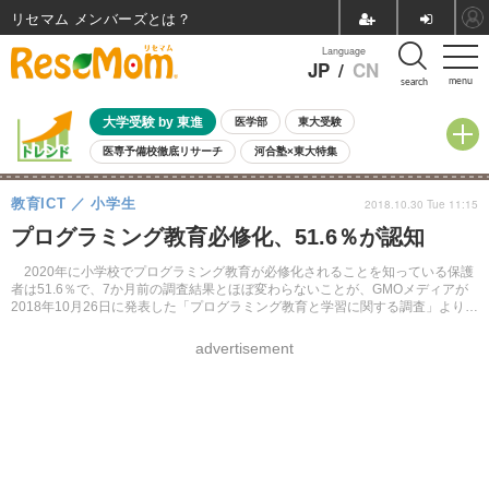
リセマム メンバーズ
Language
JP
/
CN
menu
search
大学受験 by 東進
医学部
東大受験
医専予備校徹底リサーチ
河合塾×東大特集
親子で考える大学選び
高校受験
中学受験
小学校受験
教育ICT
小学生
2018.10.30 Tue 11:15
共通テスト
夏休み
8月開催学校説明会・相談会
プログラミング教育必修化、51.6％が認知
8月開催イベント・WS
全国公立高校 過去問
人気記事
自由研究教材（小学生向け）
自由研究教材（中学生向け）
ランキング
2020年に小学校でプログラミング教育が必修化されることを知っている保護
者は51.6％で、7か月前の調査結果とほぼ変わらないことが、GMOメディアが
2018年10月26日に発表した「プログラミング教育と学習に関する調査」より明
らかになった。
advertisement