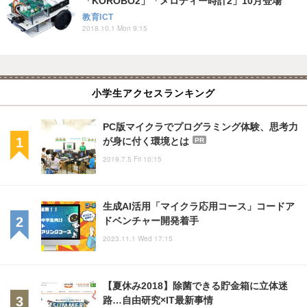
「KOROBO2」「メロディー時計2」10月登場
教育ICT
2018.10.1 Mon 9:15
小学生アクセスランキング
PC版マイクラでプログラミング体験、思考力
が身に付く環境とは
PR
2019.7.5 Fri 10:15
生成AI活用「マイクラ応用コース」コードア
ドベンチャー開発着手
2023.11.1 Wed 17:15
【夏休み2018】除菌できる貯金箱に立体迷
路…自由研究×IT最新事情