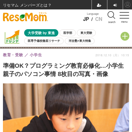
リセマム メンバーズ
Language
JP
/
CN
menu
search
大学受験 by 東進
医学部
東大受験
医専予備校徹底リサーチ
河合塾×東大特集
親子で考える大学選び
高校受験
中学受験
小学校受験
教育・受験
小学生
2018.12.10（月） 10:15
共通テスト
夏休み
8月開催学校説明会・相談会
8月開催イベント・WS
全国公立高校 過去問
人気記事
準備OK？プログラミング教育必修化…小学生
自由研究教材（小学生向け）
自由研究教材（中学生向け）
ランキング
親子のパソコン事情 8枚目の写真・画像