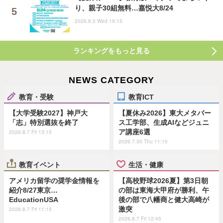
り、親子30組無料…嘉悦大8/24
2026.8.5 Wed 19:15
ランキングをもっと見る
NEWS CATEGORY
教育・受験
教育ICT
【大学受験2027】神戸大
【夏休み2026】東大メタバー
「志」特別選抜を終了
ス工学部、生成AIなどジュニ
ア講座6選
2026.8.7 Fri 13:15
2026.7.30 Thu 11:15
教育イベント
生活・健康
アメリカ留学の奨学金情報を
【高校野球2026夏】第3日朝
紹介8/27東京…
の部は東海大甲府が勝利、午
EducationUSA
後の部で八幡商と健大高崎が
激突
2026.8.7 Fri 11:15
2026.8.7 Fri 12:45