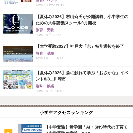
教育イベント
2026.8.5 Wed 22:45
【夏休み2026】村山斉氏が公開講義、小中学生の
ための大学講義スクール9月開校
教育・受験
2026.8.6 Thu 1:15
【大学受験2027】神戸大「志」特別選抜を終了
教育・受験
2026.8.6 Thu 19:15
【夏休み2026】魚に触れて学ぶ「おさかな」イベ
ント8/8...川崎市
趣味・娯楽
2026.8.6 Thu 16:45
小学生アクセスランキング
【中学受験】希学園「AI・SNS時代の子育て
と中学受験の意義」9/18