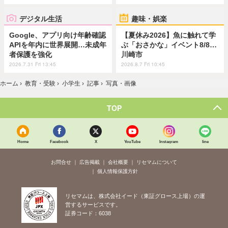
デジタル生活
趣味・娯楽
Google、アプリ向け年齢確認
【夏休み2026】魚に触れて学
APIを年内に世界展開…未成年
ぶ「おさかな」イベント8/8…
者保護を強化
川崎市
2026.7.31 Fri 13:45
2026.8.7 Fri 10:45
ホーム
›
教育・受験
›
小学生
›
記事
›
写真・画像
TOP
Home
Facebook
X
YouTube
Instagram
line
お問合せ
広告掲載
会社概要
リセマムについて
個人情報保護方針
リセマムは、株式会社イード（東証グロース上場）の運
営するサービスです。
証券コード：6038