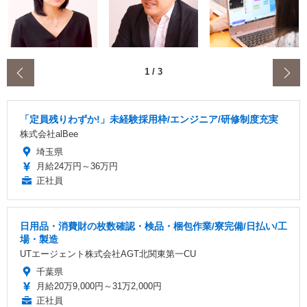
‹
1
/
3
「定員残りわずか!」未経験採用枠/エンジニア/研修制度充実
株式会社alBee
埼玉県
月給24万円～36万円
正社員
日用品・消費財の枚数確認・検品・梱包作業/寮完備/日払い/工
場・製造
UTエージェント株式会社AGT北関東第一CU
千葉県
月給20万9,000円～31万2,000円
正社員