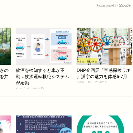
Recommended by
きの
飲酒を検知すると車が不
DNP企画展「字感探検ラボ
を共
動…飲酒運転根絶システム
」漢字の魅力を体感6-7月
2024.6.18 Tue 16:15
が始動
2025.1.28 Tue 9:15