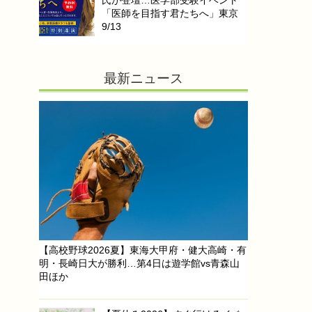
氏が登壇…医学部受験イベント
「医師を目指す君たちへ」東京
9/13
最新ニュース
【高校野球2026夏】東海大甲府・健大高崎・有
明・長崎日大が勝利…第4日は遊学館vs青森山
田ほか