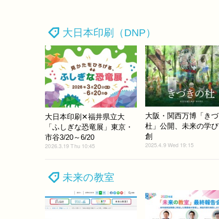
大日本印刷（DNP）
大阪・関西万博「きづ
大日本印刷✕福井県立大
杜」公開、未来の学び
「ふしぎな恐竜展」東京・
創
市谷3/20～6/20
2025.4.9 Wed 19:15
2026.3.19 Thu 10:45
未来の教室