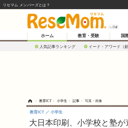
リセマム メンバーズ
ホーム
教育・受験
国
人気記事ランキング
イード・アワード（
ホーム
›
教育ICT
›
小学生
›
記事
›
写真・画像
教育ICT
小学生
大日本印刷、小学校と塾が