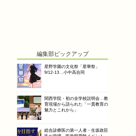
編集部ピックアップ
星野学園の文化祭「星華祭」
9/12-13…小中高合同
関西学院・初の全学校説明会…教
育現場から語られた「一貫教育の
魅力とこれから」
総合診療医の第一人者・生坂政臣