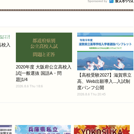
Sponsored by
高校入
2020年度 大阪府公立高校入
試[一般選抜 国語A・問
【高校受験2027】滋賀県立
題]1/4
高、Web出願導入...入試制
2026.8.6 Thu 18:6
度パンフ公開
2026.8.6 Thu 20:45