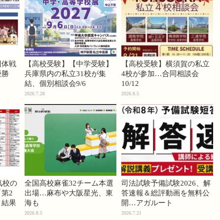
団体戦
【高校受験】【中学受験】
【高校受験】横須賀の私立
優勝
兵庫県内の私立31校が集
4校が参加…合同相談会
結、個別相談会9/6
10/12
2026.7.28
2026.8.5
気校の
全国高校麻雀32チーム本選
司法試験予備試験2026、解
第2
出場…麻布や大阪星光、東
答速報＆総評動画を無料公
」結果
海も
開…アガルート
2026.8.5
2026.7.21