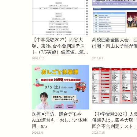
【中学受験2027】四谷大
高校囲碁全国大会、
塚、第2回合不合判定テス
は灘・南山女子部が
ト（7/5実施）偏差値…筑駒
74・桜蔭70＜PR＞
2026.7.10
2026.8.5
医療✕消防、縫合デモや
【中学受験2027】人
AED講習も「おしごと体験
併願先は…四谷大塚「
博」9/5
回合不合判定テスト
2026.8.6
2026.7.16