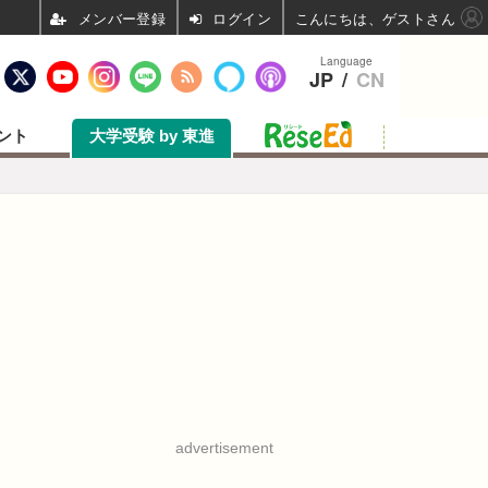
ログイン
こんにちは、ゲストさん
Language
JP
/
CN
ント
大学受験 by 東進
advertisement