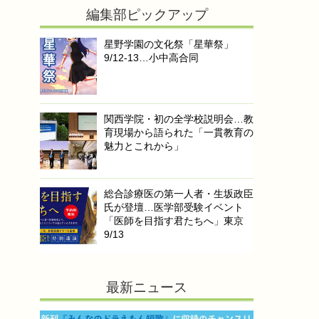
編集部ピックアップ
星野学園の文化祭「星華祭」
9/12-13…小中高合同
関西学院・初の全学校説明会…教
育現場から語られた「一貫教育の
魅力とこれから」
総合診療医の第一人者・生坂政臣
氏が登壇…医学部受験イベント
「医師を目指す君たちへ」東京
9/13
最新ニュース