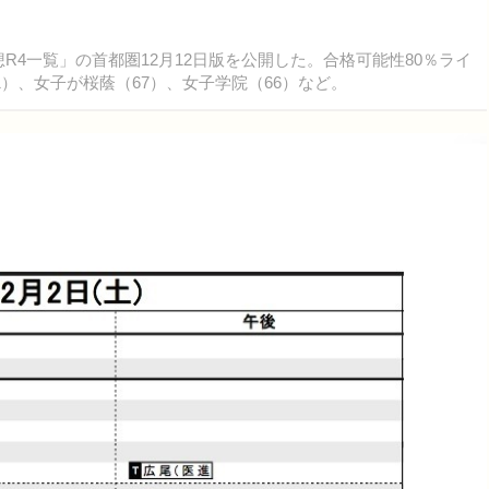
予想R4一覧」の首都圏12月12日版を公開した。合格可能性80％ライ
）、女子が桜蔭（67）、女子学院（66）など。