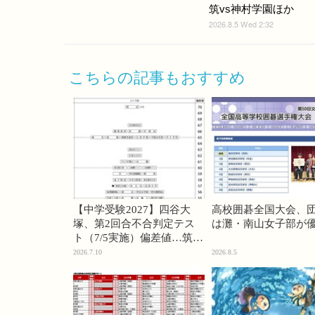
筑vs神村学園ほか
2026.8.5 Wed 2:32
こちらの記事もおすすめ
【中学受験2027】四谷大
高校囲碁全国大会、
塚、第2回合不合判定テス
は灘・南山女子部が
ト（7/5実施）偏差値…筑駒
74・桜蔭70＜PR＞
2026.7.10
2026.8.5