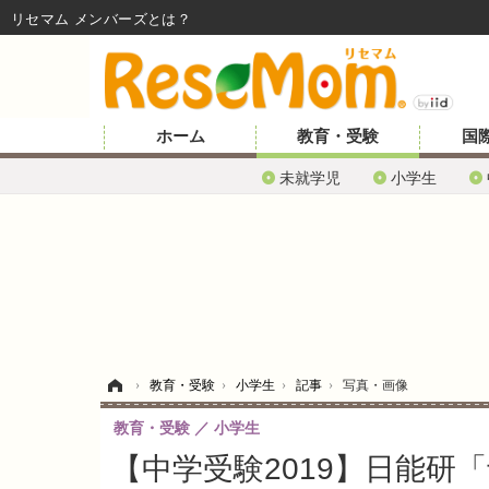
リセマム メンバーズ
ホーム
教育・受験
国
未就学児
小学生
ホーム
›
教育・受験
›
小学生
›
記事
›
写真・画像
教育・受験
小学生
【中学受験2019】日能研「