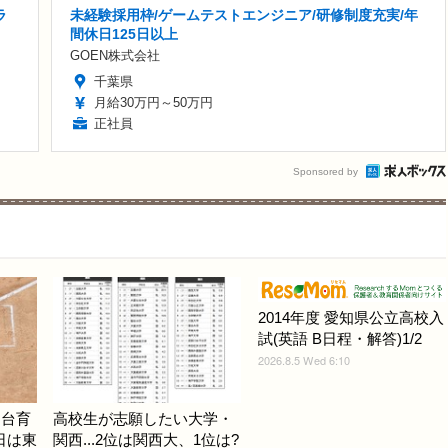
ラ
未経験採用枠/ゲームテストエンジニア/研修制度充実/年
間休日125日以上
GOEN株式会社
千葉県
月給30万円～50万円
正社員
Sponsored by
2014年度 愛知県公立高校入
試(英語 B日程・解答)1/2
2026.8.5 Wed 6:10
仙台育
高校生が志願したい大学・
日は東
関西...2位は関西大、1位は?