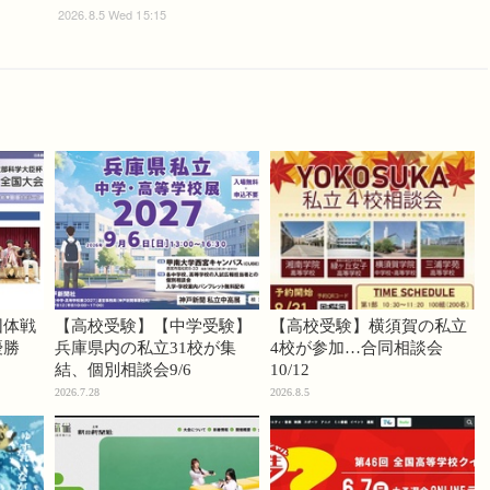
2026.8.5 Wed 15:15
団体戦
【高校受験】【中学受験】
【高校受験】横須賀の私立
優勝
兵庫県内の私立31校が集
4校が参加…合同相談会
結、個別相談会9/6
10/12
2026.7.28
2026.8.5