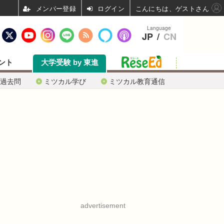
ログイン
こんにちは、ゲストさん
Language
JP
/
CN
ント
大学受験 by 東進
過去問
ミツカル学び
ミツカル教育通信
advertisement