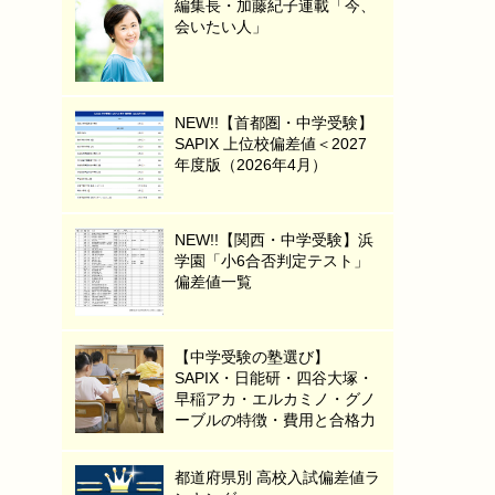
編集長・加藤紀子連載「今、
会いたい人」
NEW!!【首都圏・中学受験】
SAPIX 上位校偏差値＜2027
年度版（2026年4月）
NEW!!【関西・中学受験】浜
学園「小6合否判定テスト」
偏差値一覧
【中学受験の塾選び】
SAPIX・日能研・四谷大塚・
早稲アカ・エルカミノ・グノ
ーブルの特徴・費用と合格力
都道府県別 高校入試偏差値ラ