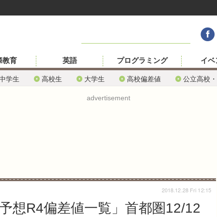
際教育
英語
プログラミング
イベ
中学生
高校生
大学生
高校偏差値
公立高校・
advertisement
2018.12.28 Fri 12:15
予想R4偏差値一覧」首都圏12/12