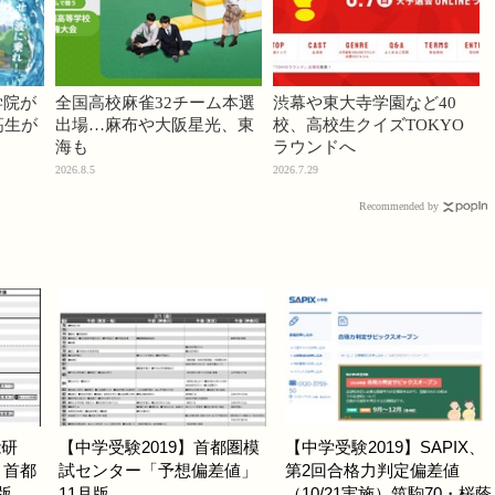
学院が
全国高校麻雀32チーム本選
渋幕や東大寺学園など40
高生が
出場…麻布や大阪星光、東
校、高校生クイズTOKYO
海も
ラウンドへ
2026.8.5
2026.7.29
Recommended by
能研
【中学受験2019】首都圏模
【中学受験2019】SAPIX、
」首都
試センター「予想偏差値」
第2回合格力判定偏差値
5版
11月版
（10/21実施）筑駒70・桜蔭