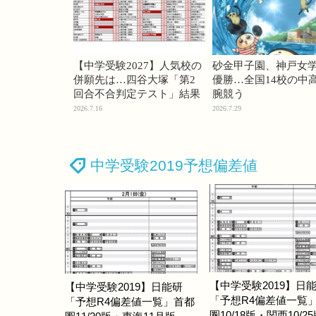
【中学受験2027】人気校の
砂金甲子園、神戸女
併願先は…四谷大塚「第2
優勝…全国14校の中
回合不合判定テスト」結果
腕競う
2026.7.16
2026.7.29
中学受験2019予想偏差値
【中学受験2019】日
【中学受験2019】日能研
「予想R4偏差値一覧
「予想R4偏差値一覧」首都
圏10/18版・関西10/2