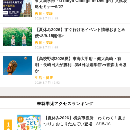
東大新学部「UTokyo College of Design」入試攻
略セミナー9/27
教育・受験
2026.8.7 Fri 1:15
【夏休み2026】すぐ行けるイベント情報おまとめ
便<8/9-15開催>
教育・受験
2026.8.7 Fri 1:45
【高校野球2026夏】東海大甲府・健大高崎・有
明・長崎日大が勝利...第4日は遊学館vs青森山田ほ
か
生活・健康
2026.8.7 Fri 15:52
未就学児アクセスランキング
【夏休み2026】横浜市役所「わくわく！夏ま
つり」おしりたんてい登場…8/15-16