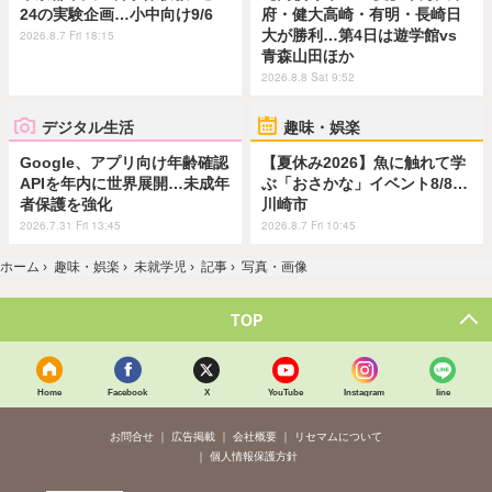
24の実験企画…小中向け9/6
府・健大高崎・有明・長崎日
大が勝利…第4日は遊学館vs
2026.8.7 Fri 18:15
青森山田ほか
2026.8.8 Sat 9:52
デジタル生活
趣味・娯楽
Google、アプリ向け年齢確認
【夏休み2026】魚に触れて学
APIを年内に世界展開…未成年
ぶ「おさかな」イベント8/8…
者保護を強化
川崎市
2026.7.31 Fri 13:45
2026.8.7 Fri 10:45
ホーム
›
趣味・娯楽
›
未就学児
›
記事
›
写真・画像
TOP
Home
Facebook
X
YouTube
Instagram
line
お問合せ
広告掲載
会社概要
リセマムについて
個人情報保護方針