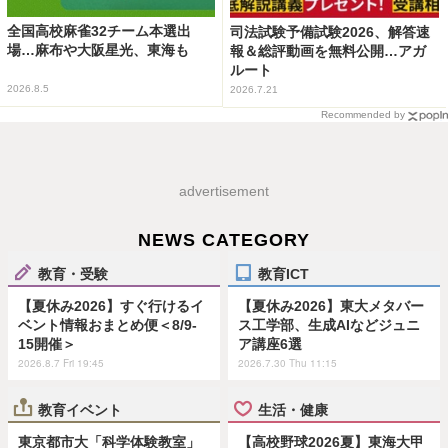
全国高校麻雀32チーム本選出
司法試験予備試験2026、解答速
場…麻布や大阪星光、東海も
報＆総評動画を無料公開…アガ
ルート
2026.8.5
2026.7.21
Recommended by
advertisement
NEWS CATEGORY
教育・受験
教育ICT
【夏休み2026】すぐ行けるイ
【夏休み2026】東大メタバー
ベント情報おまとめ便＜8/9-
ス工学部、生成AIなどジュニ
15開催＞
ア講座6選
2026.8.7 Fri 19:45
2026.7.30 Thu 11:15
教育イベント
生活・健康
東京都市大「科学体験教室」
【高校野球2026夏】東海大甲