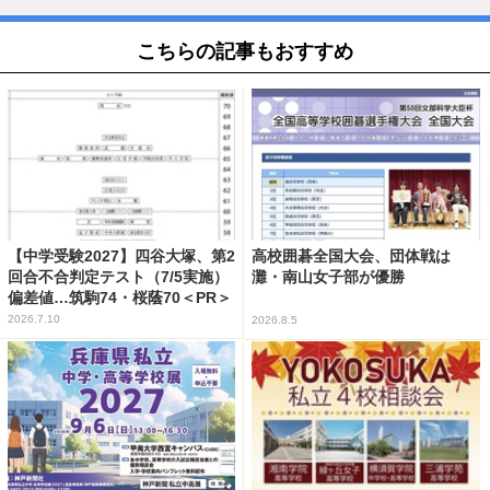
こちらの記事もおすすめ
【中学受験2027】四谷大塚、第2
高校囲碁全国大会、団体戦は
回合不合判定テスト（7/5実施）
灘・南山女子部が優勝
偏差値…筑駒74・桜蔭70＜PR＞
2026.7.10
2026.8.5