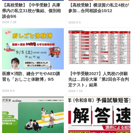
【高校受験】【中学受験】兵庫
【高校受験】横須賀の私立4校が
県内の私立31校が集結、個別相
参加…合同相談会10/12
談会9/6
2026.7.28
2026.8.5
医療✕消防、縫合デモやAED講
【中学受験2027】人気校の併願
習も「おしごと体験博」9/5
先は…四谷大塚「第2回合不合判
定テスト」結果
2026.8.6
2026.7.16