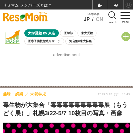
リセマム メンバーズ
Language
JP
/
CN
menu
search
大学受験 by 東進
医学部
東大受験
医専予備校徹底リサーチ
河合塾×東大特集
親子で考える大学選び
高校受験
中学受験
小学校受験
advertisement
共通テスト
夏休み
8月開催学校説明会・相談会
8月開催イベント・WS
全国公立高校 過去問
人気記事
自由研究教材（小学生向け）
自由研究教材（中学生向け）
ランキング
趣味・娯楽
未就学児
2019.3.13（水） 16:45
毒生物が大集合「毒毒毒毒毒毒毒毒毒展（もう
どく展）」札幌3/22-5/7 10枚目の写真・画像