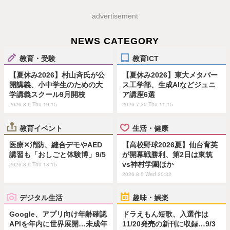
advertisement
NEWS CATEGORY
教育・受験
教育ICT
【夏休み2026】村山斉氏が公
【夏休み2026】東大メタバー
開講義、小中学生のための大
ス工学部、生成AIなどジュニ
学講義スクール9月開校
ア講座6選
2026.8.6 Thu 19:15
2026.7.30 Thu 11:15
教育イベント
生活・健康
医療✕消防、縫合デモやAED
【高校野球2026夏】仙台育英
講習も「おしごと体験博」9/5
が開幕戦勝利、第2日は東筑
vs神村学園ほか
2026.8.6 Thu 18:15
2026.8.5 Wed 20:32
デジタル生活
趣味・娯楽
Google、アプリ向け年齢確認
ドラえもん短歌、入選作は
APIを年内に世界展開…未成年
11/20発売の新刊に収録…9/3