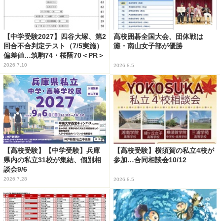
【中学受験2027】四谷大塚、第2
高校囲碁全国大会、団体戦は
回合不合判定テスト（7/5実施）
灘・南山女子部が優勝
偏差値…筑駒74・桜蔭70＜PR＞
2026.7.10
2026.8.5
【高校受験】【中学受験】兵庫
【高校受験】横須賀の私立4校が
県内の私立31校が集結、個別相
参加…合同相談会10/12
談会9/6
2026.7.28
2026.8.5