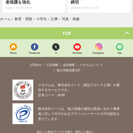
者保護を強化
締切
2026.7.31 Fri 13:45
2026.8.6 Thu 15:15
ホーム
›
教育・受験
›
小学生
›
記事
›
写真・画像
TOP
Home
Facebook
X
YouTube
Instagram
line
お問合せ
広告掲載
会社概要
リセマムについて
個人情報保護方針
リセマムは、株式会社イード（東証グロース上場）の運
営するサービスです。
証券コード：6038
株式会社イードは、個人情報の適切な取扱いを行う事業
者に対して付与されるプライバシーマークの付与認定を
受けています。
紹介した商品/サービスを購入、契約した場合に、