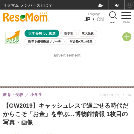
リセマム メンバーズ
Language
JP
/
CN
menu
search
大学受験 by 東進
医学部
東大受験
医専予備校徹底リサーチ
河合塾×東大特集
親子で考える大学選び
高校受験
中学受験
小学校受験
advertisement
共通テスト
夏休み
8月開催学校説明会・相談会
8月開催イベント・WS
全国公立高校 過去問
人気記事
自由研究教材（小学生向け）
自由研究教材（中学生向け）
ランキング
教育・受験
小学生
2019.4.29（月） 10:15
【GW2019】キャッシュレスで過ごせる時代だ
からこそ「お金」を学ぶ…博物館情報 1枚目の
写真・画像