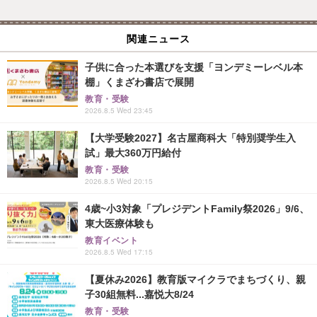
関連ニュース
子供に合った本選びを支援「ヨンデミーレベル本
棚」くまざわ書店で展開
教育・受験
2026.8.5 Wed 23:45
【大学受験2027】名古屋商科大「特別奨学生入
試」最大360万円給付
教育・受験
2026.8.5 Wed 20:15
4歳~小3対象「プレジデントFamily祭2026」9/6、
東大医療体験も
教育イベント
2026.8.5 Wed 17:15
【夏休み2026】教育版マイクラでまちづくり、親
子30組無料...嘉悦大8/24
教育・受験