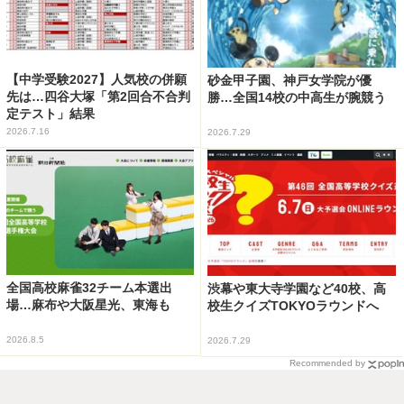
【中学受験2027】人気校の併願
砂金甲子園、神戸女学院が優
先は…四谷大塚「第2回合不合判
勝…全国14校の中高生が腕競う
定テスト」結果
2026.7.16
2026.7.29
全国高校麻雀32チーム本選出
渋幕や東大寺学園など40校、高
場…麻布や大阪星光、東海も
校生クイズTOKYOラウンドへ
2026.8.5
2026.7.29
Recommended by