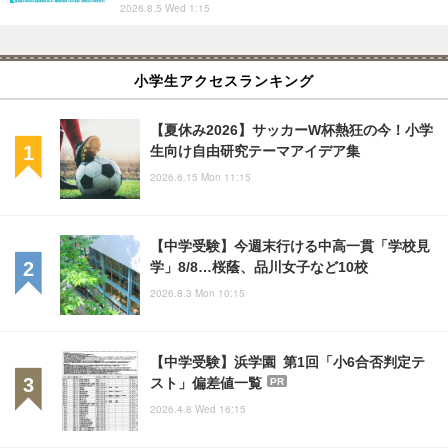
2026.8.5 Wed 1:15
小学生アクセスランキング
【夏休み2026】サッカーW杯熱狂の今！小学
生向け自由研究テーマアイデア集
2026.6.15 Mon 11:15
【中学受験】今週末行ける中高一貫「学校見
学」8/8…桜蔭、品川女子など10校
2026.8.3 Mon 10:15
【中学受験】浜学園 第1回「小6合否判定テ
スト」偏差値一覧
PR
2026.4.8 Wed 16:15