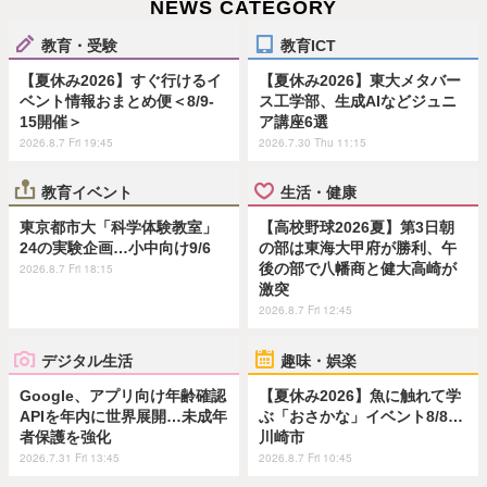
NEWS CATEGORY
教育・受験
教育ICT
【夏休み2026】すぐ行けるイ
【夏休み2026】東大メタバー
ベント情報おまとめ便＜8/9-
ス工学部、生成AIなどジュニ
15開催＞
ア講座6選
2026.8.7 Fri 19:45
2026.7.30 Thu 11:15
教育イベント
生活・健康
東京都市大「科学体験教室」
【高校野球2026夏】第3日朝
24の実験企画…小中向け9/6
の部は東海大甲府が勝利、午
後の部で八幡商と健大高崎が
2026.8.7 Fri 18:15
激突
2026.8.7 Fri 12:45
デジタル生活
趣味・娯楽
Google、アプリ向け年齢確認
【夏休み2026】魚に触れて学
APIを年内に世界展開…未成年
ぶ「おさかな」イベント8/8…
者保護を強化
川崎市
2026.7.31 Fri 13:45
2026.8.7 Fri 10:45