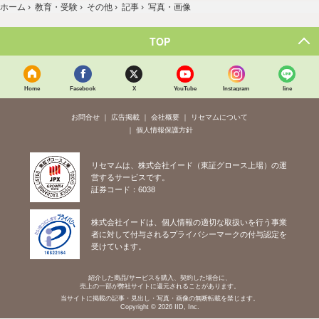
ホーム
›
教育・受験
›
その他
›
記事
›
写真・画像
TOP
Home
Facebook
X
YouTube
Instagram
line
お問合せ
広告掲載
会社概要
リセマムについて
個人情報保護方針
リセマムは、株式会社イード（東証グロース上場）の運
営するサービスです。
証券コード：6038
株式会社イードは、個人情報の適切な取扱いを行う事業
者に対して付与されるプライバシーマークの付与認定を
受けています。
紹介した商品/サービスを購入、契約した場合に、
売上の一部が弊社サイトに還元されることがあります。
当サイトに掲載の記事・見出し・写真・画像の無断転載を禁じます。
Copyright © 2026 IID, Inc.