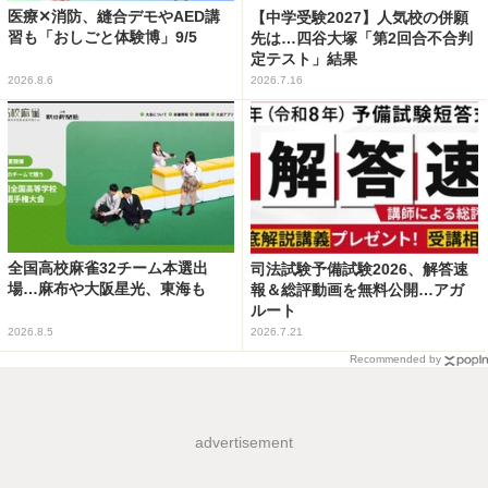
医療✕消防、縫合デモやAED講
【中学受験2027】人気校の併願
習も「おしごと体験博」9/5
先は…四谷大塚「第2回合不合判
定テスト」結果
2026.8.6
2026.7.16
全国高校麻雀32チーム本選出
司法試験予備試験2026、解答速
場…麻布や大阪星光、東海も
報＆総評動画を無料公開…アガ
ルート
2026.8.5
2026.7.21
Recommended by
advertisement