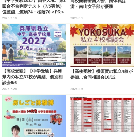
【中学受験2027】四谷大塚、第2
高校囲碁全国大会、団体戦は
回合不合判定テスト（7/5実施）
灘・南山女子部が優勝
偏差値…筑駒74・桜蔭70＜PR＞
2026.7.10
2026.8.5
【高校受験】【中学受験】兵庫
【高校受験】横須賀の私立4校が
県内の私立31校が集結、個別相
参加…合同相談会10/12
談会9/6
2026.7.28
2026.8.5