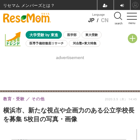
リセマム メンバーズ
Language
JP
/
CN
menu
search
大学受験 by 東進
医学部
東大受験
医専予備校徹底リサーチ
河合塾×東大特集
親子で考える大学選び
高校受験
中学受験
小学校受験
advertisement
共通テスト
夏休み
8月開催学校説明会・相談会
8月開催イベント・WS
全国公立高校 過去問
人気記事
自由研究教材（小学生向け）
自由研究教材（中学生向け）
ランキング
教育・受験
その他
2020.3.5（木） 14:45
横浜市、新たな視点や企画力のある公立学校長
を募集 5枚目の写真・画像