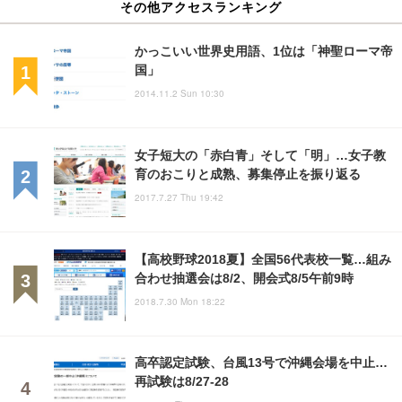
その他アクセスランキング
かっこいい世界史用語、1位は「神聖ローマ帝
国」
2014.11.2 Sun 10:30
女子短大の「赤白青」そして「明」…女子教
育のおこりと成熟、募集停止を振り返る
2017.7.27 Thu 19:42
【高校野球2018夏】全国56代表校一覧…組み
合わせ抽選会は8/2、開会式8/5午前9時
2018.7.30 Mon 18:22
高卒認定試験、台風13号で沖縄会場を中止…
再試験は8/27-28