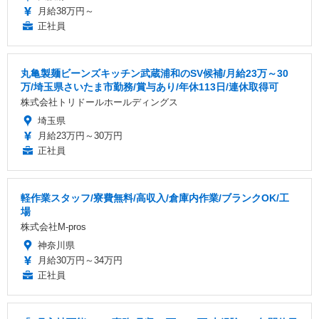
月給38万円～
正社員
丸亀製麺ビーンズキッチン武蔵浦和のSV候補/月給23万～30
万/埼玉県さいたま市勤務/賞与あり/年休113日/連休取得可
株式会社トリドールホールディングス
埼玉県
月給23万円～30万円
正社員
軽作業スタッフ/寮費無料/高収入/倉庫内作業/ブランクOK/工
場
株式会社M-pros
神奈川県
月給30万円～34万円
正社員