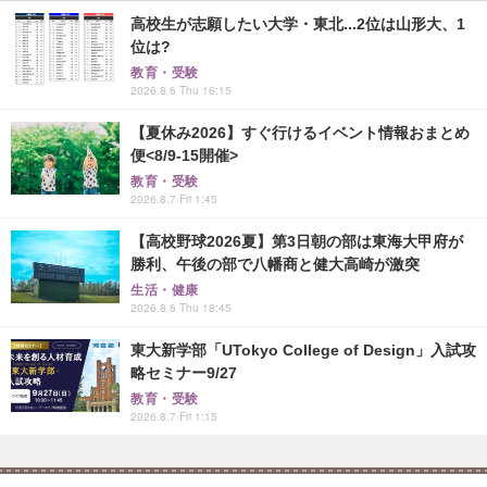
高校生が志願したい大学・東北...2位は山形大、1
位は?
教育・受験
2026.8.6 Thu 16:15
【夏休み2026】すぐ行けるイベント情報おまとめ
便<8/9-15開催>
教育・受験
2026.8.7 Fri 1:45
【高校野球2026夏】第3日朝の部は東海大甲府が
勝利、午後の部で八幡商と健大高崎が激突
生活・健康
2026.8.6 Thu 18:45
東大新学部「UTokyo College of Design」入試攻
略セミナー9/27
教育・受験
2026.8.7 Fri 1:15