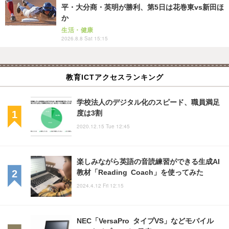
平・大分商・英明が勝利、第5日は花巻東vs新田ほ
か
生活・健康
2026.8.8 Sat 15:15
教育ICTアクセスランキング
学校法人のデジタル化のスピード、職員満足
度は3割
2020.12.15 Tue 12:45
楽しみながら英語の音読練習ができる生成AI
教材「Reading Coach」を使ってみた
2024.4.12 Fri 12:15
NEC「VersaPro タイプVS」などモバイル