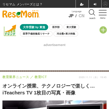
リセマム メンバーズ
Language
JP
/
CN
menu
search
大学受験 by 東進
医学部
東大受験
医専予備校徹底リサーチ
河合塾×東大特集
親子で考える大学選び
高校受験
中学受験
小学校受験
advertisement
共通テスト
夏休み
8月開催学校説明会・相談会
8月開催イベント・WS
全国公立高校 過去問
人気記事
自由研究教材（小学生向け）
自由研究教材（中学生向け）
ランキング
教育業界ニュース
教育ICT
2020.11.11（水） 19:45
オンライン授業、テクノロジーで楽しく…
iTeachers TV 1枚目の写真・画像