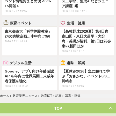
ベント情報おまとめ便＜8/9-
ス工学部、生成AIなどジュニ
15開催＞
ア講座6選
2026.8.7 Fri 19:45
2026.7.30 Thu 11:15
教育イベント
生活・健康
東京都市大「科学体験教室」
【高校野球2026夏】第4日青
24の実験企画…小中向け9/6
森山田・東日大昌平・大分
商・英明が勝利、第5日は花巻
2026.8.7 Fri 18:15
東vs新田ほか
2026.8.9 Sun 9:15
デジタル生活
趣味・娯楽
Google、アプリ向け年齢確認
【夏休み2026】魚に触れて学
APIを年内に世界展開…未成年
ぶ「おさかな」イベント8/8…
者保護を強化
川崎市
2026.7.31 Fri 13:45
2026.8.7 Fri 10:45
ホーム
›
教育業界ニュース
›
教育ICT
›
記事
›
写真・画像
TOP