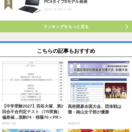
PC4タイプ8モデル発表
2018.4.5 Thu 11:00
ランキングをもっと見る
こちらの記事もおすすめ
【中学受験2027】四谷大塚、第2
高校囲碁全国大会、団体戦は
回合不合判定テスト（7/5実施）
灘・南山女子部が優勝
偏差値…筑駒74・桜蔭70＜PR＞
2026.7.10
2026.8.5