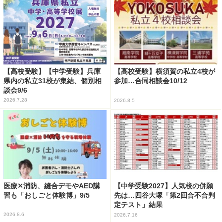
【高校受験】【中学受験】兵庫
【高校受験】横須賀の私立4校が
県内の私立31校が集結、個別相
参加…合同相談会10/12
談会9/6
2026.7.28
2026.8.5
医療✕消防、縫合デモやAED講
【中学受験2027】人気校の併願
習も「おしごと体験博」9/5
先は…四谷大塚「第2回合不合判
定テスト」結果
2026.8.6
2026.7.16