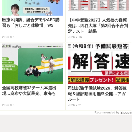
医療✕消防、縫合デモやAED講
【中学受験2027】人気校の併願
習も「おしごと体験博」9/5
先は…四谷大塚「第2回合不合判
定テスト」結果
2026.8.6
2026.7.16
全国高校麻雀32チーム本選出
司法試験予備試験2026、解答速
場…麻布や大阪星光、東海も
報＆総評動画を無料公開…アガ
ルート
2026.8.5
2026.7.21
Recommended by