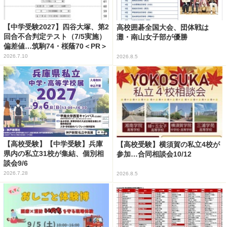
【中学受験2027】四谷大塚、第2
高校囲碁全国大会、団体戦は
回合不合判定テスト（7/5実施）
灘・南山女子部が優勝
偏差値…筑駒74・桜蔭70＜PR＞
2026.7.10
2026.8.5
【高校受験】【中学受験】兵庫
【高校受験】横須賀の私立4校が
県内の私立31校が集結、個別相
参加…合同相談会10/12
談会9/6
2026.7.28
2026.8.5