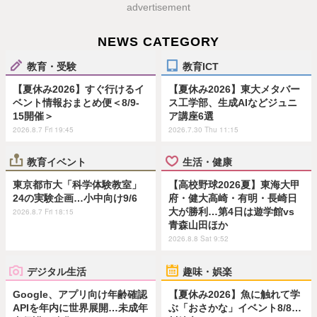
advertisement
NEWS CATEGORY
教育・受験
教育ICT
【夏休み2026】すぐ行けるイ
【夏休み2026】東大メタバー
ベント情報おまとめ便＜8/9-
ス工学部、生成AIなどジュニ
15開催＞
ア講座6選
2026.8.7 Fri 19:45
2026.7.30 Thu 11:15
教育イベント
生活・健康
東京都市大「科学体験教室」
【高校野球2026夏】東海大甲
24の実験企画…小中向け9/6
府・健大高崎・有明・長崎日
大が勝利…第4日は遊学館vs
2026.8.7 Fri 18:15
青森山田ほか
2026.8.8 Sat 9:52
デジタル生活
趣味・娯楽
Google、アプリ向け年齢確認
【夏休み2026】魚に触れて学
APIを年内に世界展開…未成年
ぶ「おさかな」イベント8/8…