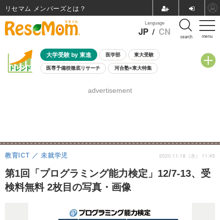
リセマム メンバーズ
Language
JP
/
CN
menu
search
大学受験 by 東進
医学部
東大受験
医専予備校徹底リサーチ
河合塾×東大特集
親子で考える大学選び
高校受験
中学受験
小学校受験
advertisement
共通テスト
夏休み
8月開催学校説明会・相談会
8月開催イベント・WS
全国公立高校 過去問
人気記事
自由研究教材（小学生向け）
自由研究教材（中学生向け）
ランキング
教育ICT
未就学児
2020.11.18（水） 11:45
第1回「プログラミング能力検定」12/7-13、受
検料無料 2枚目の写真・画像