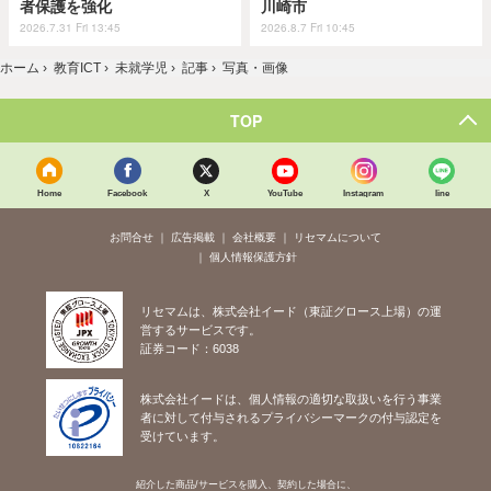
者保護を強化
川崎市
2026.7.31 Fri 13:45
2026.8.7 Fri 10:45
ホーム
›
教育ICT
›
未就学児
›
記事
›
写真・画像
TOP
Home
Facebook
X
YouTube
Instagram
line
お問合せ
広告掲載
会社概要
リセマムについて
個人情報保護方針
リセマムは、株式会社イード（東証グロース上場）の運
営するサービスです。
証券コード：6038
株式会社イードは、個人情報の適切な取扱いを行う事業
者に対して付与されるプライバシーマークの付与認定を
受けています。
紹介した商品/サービスを購入、契約した場合に、