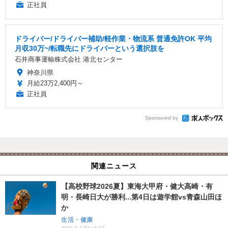
正社員
ドライバー/ドライバー補助/軽作業・物流系 普通免許OK 平均
月収30万~/転職先にドライバーという選択肢を
石井商事運輸株式会社 港北センター
神奈川県
月給23万2,400円～
正社員
Sponsored by
関連ニュース
【高校野球2026夏】東海大甲府・健大高崎・有
明・長崎日大が勝利...第4日は遊学館vs青森山田ほ
か
生活・健康
2026.8.7 Fri 15:52