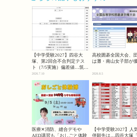
【中学受験2027】四谷大
高校囲碁全国大会、
塚、第2回合不合判定テス
は灘・南山女子部が
ト（7/5実施）偏差値…筑駒
74・桜蔭70＜PR＞
2026.7.10
2026.8.5
医療✕消防、縫合デモや
【中学受験2027】人
AED講習も「おしごと体験
併願先は…四谷大塚「