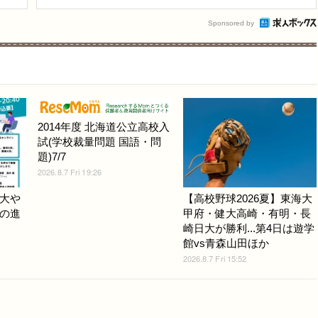
Sponsored by
2014年度 北海道公立高校入
試(学校裁量問題 国語・問
題)7/7
2026.8.7 Fri 19:26
大や
【高校野球2026夏】東海大
の進
甲府・健大高崎・有明・長
崎日大が勝利...第4日は遊学
館vs青森山田ほか
2026.8.7 Fri 15:52