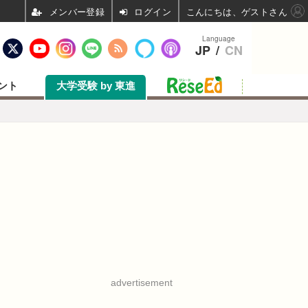
ログイン
こんにちは、ゲストさん
Language
JP
/
CN
ント
大学受験 by 東進
advertisement