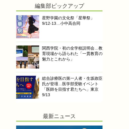
編集部ピックアップ
星野学園の文化祭「星華祭」
9/12-13…小中高合同
関西学院・初の全学校説明会…教
育現場から語られた「一貫教育の
魅力とこれから」
総合診療医の第一人者・生坂政臣
氏が登壇…医学部受験イベント
「医師を目指す君たちへ」東京
9/13
最新ニュース