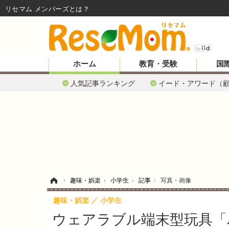
リセマム メンバーズ
ホーム
教育・受験
国
人気記事ランキング
イード・アワード（
ホーム
›
趣味・娯楽
›
小学生
›
記事
›
写真・画像
趣味・娯楽
小学生
ウェアラブル端末型玩具「