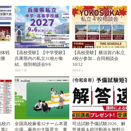
団体戦
【高校受験】【中学受験】
【高校受験】横須賀の私立
優勝
兵庫県内の私立31校が集
4校が参加…合同相談会
結、個別相談会9/6
10/12
2026.7.28
2026.8.5
気校の
全国高校麻雀32チーム本選
司法試験予備試験2026、解
第2
出場…麻布や大阪星光、東
答速報＆総評動画を無料公