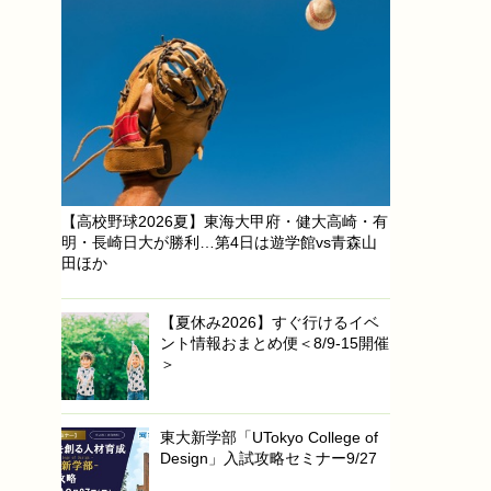
【高校野球2026夏】東海大甲府・健大高崎・有
明・長崎日大が勝利…第4日は遊学館vs青森山
田ほか
【夏休み2026】すぐ行けるイベ
ント情報おまとめ便＜8/9-15開催
＞
東大新学部「UTokyo College of
Design」入試攻略セミナー9/27