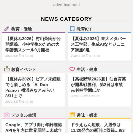
advertisement
NEWS CATEGORY
教育・受験
教育ICT
【夏休み2026】村山斉氏が公
【夏休み2026】東大メタバー
開講義、小中学生のための大
ス工学部、生成AIなどジュニ
学講義スクール9月開校
ア講座6選
2026.8.6 Thu 19:15
2026.7.30 Thu 11:15
教育イベント
生活・健康
【夏休み2026】ピアノ未経験
【高校野球2026夏】仙台育英
でも楽しめる「AI Duo
が開幕戦勝利、第2日は東筑
Piano」横浜みなとみらい
vs神村学園ほか
8/31まで
2026.8.5 Wed 20:32
2026.8.6 Thu 19:45
デジタル生活
趣味・娯楽
Google、アプリ向け年齢確認
ドラえもん短歌、入選作は
APIを年内に世界展開…未成年
11/20発売の新刊に収録…9/3