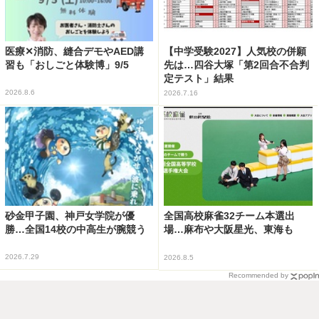
医療✕消防、縫合デモやAED講
【中学受験2027】人気校の併願
習も「おしごと体験博」9/5
先は…四谷大塚「第2回合不合判
定テスト」結果
2026.8.6
2026.7.16
砂金甲子園、神戸女学院が優
全国高校麻雀32チーム本選出
勝…全国14校の中高生が腕競う
場…麻布や大阪星光、東海も
2026.7.29
2026.8.5
Recommended by