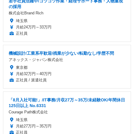
若手社員活躍中/コツコツ作業・経理サポート事務・人物重視
の採用
株式会社Brand Rich
埼玉県
月給24万円～33万円
正社員
機械設計/工業系卒歓迎/残業が少ない/転勤なし/学歴不問
アネックス・ジャパン株式会社
東京都
月給32万円～40万円
正社員 / 派遣社員
「8月入社可能!」/IT事務/月収27万～35万/未経験OK/年間休日
125日以上 No.6331
Courage Path株式会社
埼玉県
月給27万円～35万円
正社員