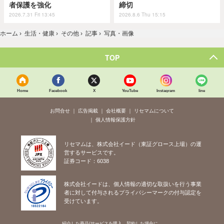
者保護を強化
締切
2026.7.31 Fri 13:45
2026.8.6 Thu 15:15
ホーム
›
生活・健康
›
その他
›
記事
›
写真・画像
TOP
Home
Facebook
X
YouTube
Instagram
line
お問合せ
広告掲載
会社概要
リセマムについて
個人情報保護方針
リセマムは、株式会社イード（東証グロース上場）の運
営するサービスです。
証券コード：6038
株式会社イードは、個人情報の適切な取扱いを行う事業
者に対して付与されるプライバシーマークの付与認定を
受けています。
紹介した商品/サービスを購入、契約した場合に、