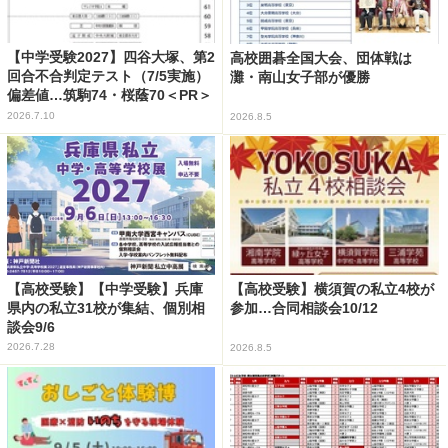
【中学受験2027】四谷大塚、第2
高校囲碁全国大会、団体戦は
回合不合判定テスト（7/5実施）
灘・南山女子部が優勝
偏差値…筑駒74・桜蔭70＜PR＞
2026.7.10
2026.8.5
【高校受験】【中学受験】兵庫
【高校受験】横須賀の私立4校が
県内の私立31校が集結、個別相
参加…合同相談会10/12
談会9/6
2026.7.28
2026.8.5