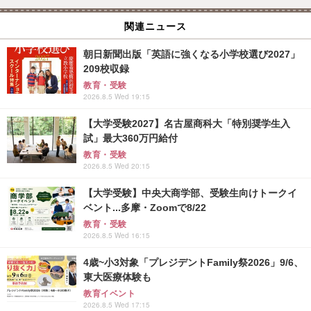
関連ニュース
朝日新聞出版「英語に強くなる小学校選び2027」
209校収録
教育・受験
2026.8.5 Wed 19:15
【大学受験2027】名古屋商科大「特別奨学生入
試」最大360万円給付
教育・受験
2026.8.5 Wed 20:15
【大学受験】中央大商学部、受験生向けトークイ
ベント...多摩・Zoomで8/22
教育・受験
2026.8.5 Wed 16:15
4歳~小3対象「プレジデントFamily祭2026」9/6、
東大医療体験も
教育イベント
2026.8.5 Wed 17:15