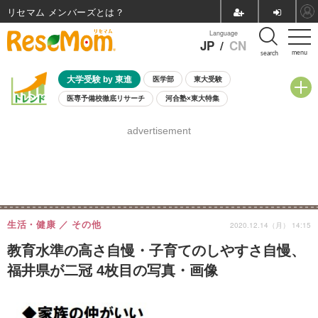
リセマム メンバーズ
Language
JP
/
CN
menu
search
大学受験 by 東進
医学部
東大受験
医専予備校徹底リサーチ
河合塾×東大特集
親子で考える大学選び
高校受験
中学受験
小学校受験
advertisement
共通テスト
夏休み
8月開催学校説明会・相談会
8月開催イベント・WS
全国公立高校 過去問
人気記事
自由研究教材（小学生向け）
自由研究教材（中学生向け）
ランキング
生活・健康
その他
2020.12.14（月） 14:15
教育水準の高さ自慢・子育てのしやすさ自慢、
福井県が二冠 4枚目の写真・画像