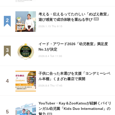
考える・伝えるってたのしい「めばえ教室」
遊び感覚で成功体験を重ねる学び
PR
2026.1.15 Thu 9:15
イード・アワード2026「幼児教室」満足度
No.1が決定
2026.8.4 Tue 11:00
子供に合った本選びを支援「ヨンデミーレベ
ル本棚」くまざわ書店で展開
2026.8.6 Thu 17:45
YouTuber・Kay＆ZooKatsuが紐解くバイリ
ンガル幼児園「Kids Duo International」の
魅力
PR