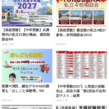
【高校受験】【中学受験】兵庫
【高校受験】横須賀の私立4校が
県内の私立31校が集結、個別相
参加…合同相談会10/12
談会9/6
2026.7.28
2026.8.5
医療✕消防、縫合デモやAED講
【中学受験2027】人気校の併願
習も「おしごと体験博」9/5
先は…四谷大塚「第2回合不合判
定テスト」結果
2026.8.6
2026.7.16