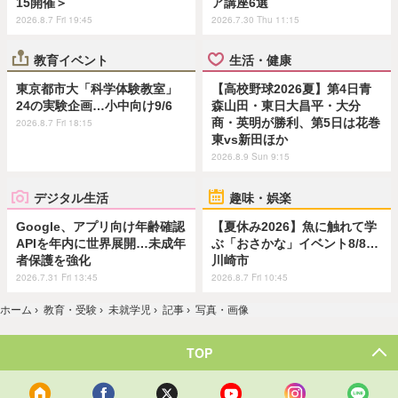
15開催＞
ア講座6選
2026.8.7 Fri 19:45
2026.7.30 Thu 11:15
教育イベント
生活・健康
東京都市大「科学体験教室」
【高校野球2026夏】第4日青
24の実験企画…小中向け9/6
森山田・東日大昌平・大分
商・英明が勝利、第5日は花巻
2026.8.7 Fri 18:15
東vs新田ほか
2026.8.9 Sun 9:15
デジタル生活
趣味・娯楽
Google、アプリ向け年齢確認
【夏休み2026】魚に触れて学
APIを年内に世界展開…未成年
ぶ「おさかな」イベント8/8…
者保護を強化
川崎市
2026.7.31 Fri 13:45
2026.8.7 Fri 10:45
ホーム
›
教育・受験
›
未就学児
›
記事
›
写真・画像
TOP