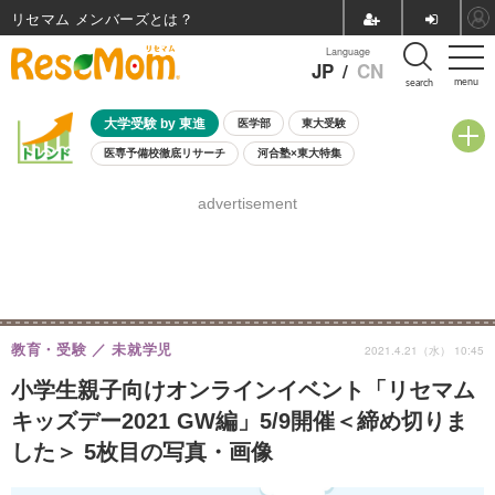
リセマム メンバーズ
Language
JP
/
CN
menu
search
大学受験 by 東進
医学部
東大受験
医専予備校徹底リサーチ
河合塾×東大特集
親子で考える大学選び
高校受験
中学受験
小学校受験
advertisement
共通テスト
夏休み
8月開催学校説明会・相談会
8月開催イベント・WS
全国公立高校 過去問
人気記事
自由研究教材（小学生向け）
自由研究教材（中学生向け）
ランキング
教育・受験
未就学児
2021.4.21（水） 10:45
小学生親子向けオンラインイベント「リセマム
キッズデー2021 GW編」5/9開催＜締め切りま
した＞ 5枚目の写真・画像