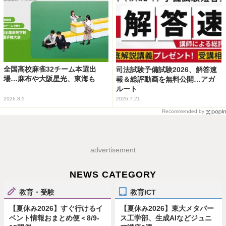
全国高校麻雀32チーム本選出
司法試験予備試験2026、解答速
場…麻布や大阪星光、東海も
報＆総評動画を無料公開…アガ
ルート
2026.8.5
2026.7.21
Recommended by
advertisement
NEWS CATEGORY
教育・受験
教育ICT
【夏休み2026】すぐ行けるイ
【夏休み2026】東大メタバー
ベント情報おまとめ便＜8/9-
ス工学部、生成AIなどジュニ