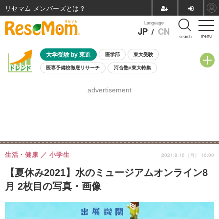
リセマム メンバーズ
Language
JP
/
CN
menu
search
大学受験 by 東進
医学部
東大受験
医専予備校徹底リサーチ
河合塾×東大特集
親子で考える大学選び
高校受験
中学受験
小学校受験
advertisement
共通テスト
夏休み
8月開催学校説明会・相談会
8月開催イベント・WS
全国公立高校 過去問
人気記事
自由研究教材（小学生向け）
自由研究教材（中学生向け）
ランキング
生活・健康
小学生
2021.8.16（月） 16:00
【夏休み2021】水のミュージアムオンライン8
月 2枚目の写真・画像