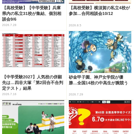
【高校受験】【中学受験】兵庫
【高校受験】横須賀の私立4校が
県内の私立31校が集結、個別相
参加…合同相談会10/12
談会9/6
2026.7.28
2026.8.5
【中学受験2027】人気校の併願
砂金甲子園、神戸女学院が優
先は…四谷大塚「第2回合不合判
勝…全国14校の中高生が腕競う
定テスト」結果
2026.7.16
2026.7.29