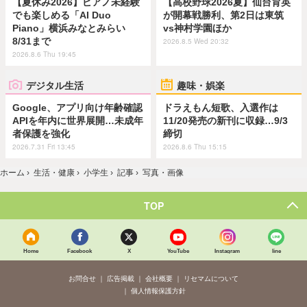
【夏休み2026】ピアノ未経験
【高校野球2026夏】仙台育英
でも楽しめる「AI Duo
が開幕戦勝利、第2日は東筑
Piano」横浜みなとみらい
vs神村学園ほか
8/31まで
2026.8.5 Wed 20:32
2026.8.6 Thu 19:45
デジタル生活
趣味・娯楽
Google、アプリ向け年齢確認
ドラえもん短歌、入選作は
APIを年内に世界展開…未成年
11/20発売の新刊に収録…9/3
者保護を強化
締切
2026.7.31 Fri 13:45
2026.8.6 Thu 15:15
ホーム
›
生活・健康
›
小学生
›
記事
›
写真・画像
TOP
Home
Facebook
X
YouTube
Instagram
line
お問合せ
広告掲載
会社概要
リセマムについて
個人情報保護方針