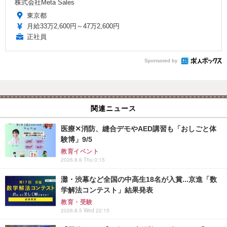
株式会社Meta Sales
東京都
月給33万2,600円～47万2,600円
正社員
Sponsored by
関連ニュース
医療✕消防、縫合デモやAED講習も「おしごと体
験博」9/5
教育イベント
2026.8.6 Thu 0:15
灘・渋幕など全国の中高生18名が入賞...京進「数
学解法コンテスト」結果発表
教育・受験
2026.8.5 Wed 22:15