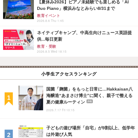
【夏休み2026】ピアノ未経験でも楽しめる「AI
Duo Piano」横浜みなとみらい8/31まで
教育イベント
2026.8.6 Thu 1:45
ネイティブキャンプ、中高生向けニュース英語提
供...毎日更新
教育・受験
2026.8.5 Wed 18:15
小学生アクセスランキング
国菌「麹菌」をもっと日常に…Hakkaisan八
海醸造“あまさけ博士”に聞く、親子で整える
夏の健康ルーティン
PR
2026.7.17 Fri 10:15
子どもの遊び場所「自宅」が9割以上、低学年
は外遊び人気