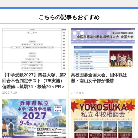
こちらの記事もおすすめ
【中学受験2027】四谷大塚、第2
高校囲碁全国大会、団体戦は
回合不合判定テスト（7/5実施）
灘・南山女子部が優勝
偏差値…筑駒74・桜蔭70＜PR＞
2026.7.10
2026.8.5