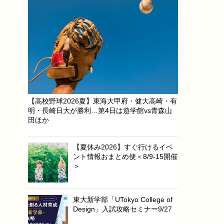
【高校野球2026夏】東海大甲府・健大高崎・有
明・長崎日大が勝利…第4日は遊学館vs青森山
田ほか
【夏休み2026】すぐ行けるイベ
ント情報おまとめ便＜8/9-15開催
＞
東大新学部「UTokyo College of
Design」入試攻略セミナー9/27