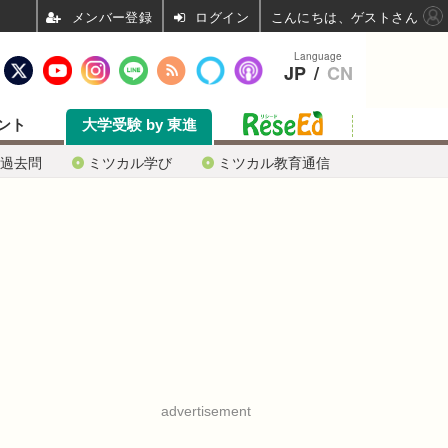
ログイン
こんにちは、ゲストさん
Language
JP
/
CN
ント
大学受験 by 東進
過去問
ミツカル学び
ミツカル教育通信
advertisement