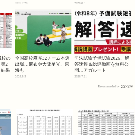
2026.7.28
2026.8.5
気校の
全国高校麻雀32チーム本選
司法試験予備試験2026、解
第2
出場…麻布や大阪星光、東
答速報＆総評動画を無料公
」結果
海も
開…アガルート
2026.8.5
2026.7.21
Recommended by