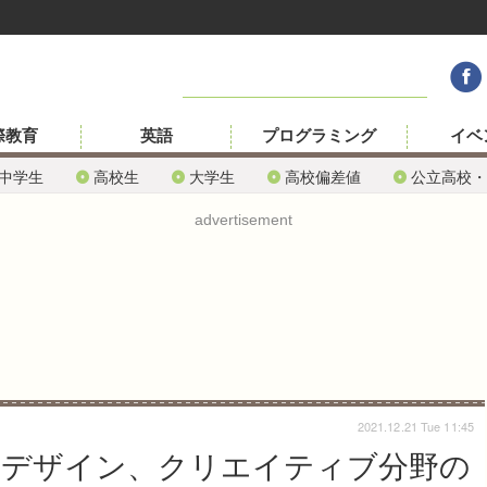
際教育
英語
プログラミング
イベ
中学生
高校生
大学生
高校偏差値
公立高校・
advertisement
2021.12.21 Tue 11:45
トやデザイン、クリエイティブ分野の