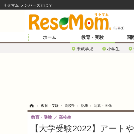
リセマム メンバーズ
ホーム
教育・受験
国
未就学児
小学生
ホーム
›
教育・受験
›
高校生
›
記事
›
写真・画像
教育・受験
高校生
【大学受験2022】アー