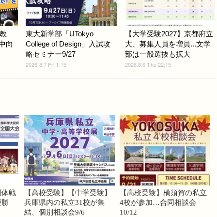
教
東大新学部「UTokyo
【大学受験2027】京都府立
小中向
College of Design」入試攻
大、募集人員を増員...文学
略セミナー9/27
部は一般選抜も拡大
2026.8.7 Fri 1:15
2026.8.6 Thu 22:15
団体戦
【高校受験】【中学受験】
【高校受験】横須賀の私立
優勝
兵庫県内の私立31校が集
4校が参加…合同相談会
結、個別相談会9/6
10/12