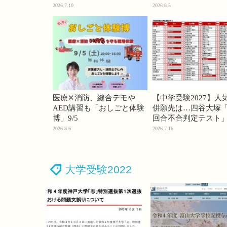
74・桜蔭70＜PR＞
2026.7.10
2026.8.5
医療✕消防、縫合デモや
【中学受験2027】人
AED講習も「おしごと体験
併願先は…四谷大塚「
博」9/5
回合不合判定テスト
2026.8.6
2026.7.16
大学受験2022