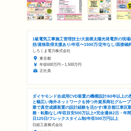
1級電気工事施工管理技士/大規模太陽光発電所の現場
括/資格取得支援あり/年収〜1500万/定年なし/面接確
しろくま電力株式会社
東京都
年収600万円～1,500万円
正社員
ダイヤモンド合成用CVD装置の機構設計/60年以上の
と幅広い海外ネットワークを持つ外資系商社グループ
業で真空成膜装置の設計経験を活かす/東京都江東区
務・転勤なし/年収目安500万以上×完全週休2日・年
日125日/フレックスタイム制/年収500万円以上
日総工産株式会社