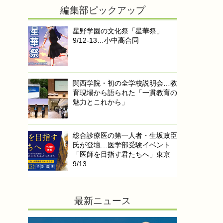
編集部ピックアップ
星野学園の文化祭「星華祭」
9/12-13…小中高合同
関西学院・初の全学校説明会…教
育現場から語られた「一貫教育の
魅力とこれから」
総合診療医の第一人者・生坂政臣
氏が登壇…医学部受験イベント
「医師を目指す君たちへ」東京
9/13
最新ニュース