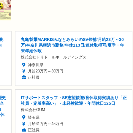
統
丸亀製麺MARKISみなとみらいのSV候補/月給23万～30
約
万/神奈川県横浜市勤務/年休113日/連休取得可/夏季・年
末年始休暇
株式会社トリドールホールディングス
神奈川県
月給23万円～30万円
正社員
歴史
ITサポートスタッフ・SE志望歓迎/育休取得実績あり「正
企
社員・定着率高い」・未経験歓迎・年間休日125日
勤
株式会社GUM
間休
埼玉県
月給31万円～45万円
正社員