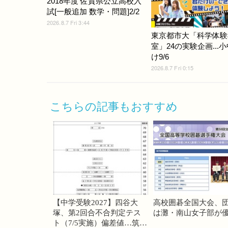
2018年度 佐賀県公立高校入
試[一般追加 数学・問題]2/2
2026.8.7 Fri 3:44
東京都市大「科学体験
室」24の実験企画...
け9/6
2026.8.7 Fri 0:15
こちらの記事もおすすめ
【中学受験2027】四谷大
高校囲碁全国大会、
塚、第2回合不合判定テス
は灘・南山女子部が
ト（7/5実施）偏差値…筑駒