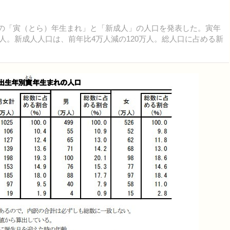
在の「寅（とら）年生まれ」と「新成人」の人口を発表した。寅年
万人。新成人人口は、前年比4万人減の120万人。総人口に占める新