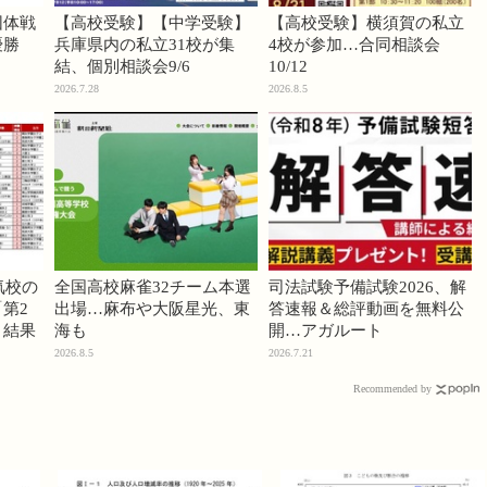
団体戦
【高校受験】【中学受験】
【高校受験】横須賀の私立
優勝
兵庫県内の私立31校が集
4校が参加…合同相談会
結、個別相談会9/6
10/12
2026.7.28
2026.8.5
気校の
全国高校麻雀32チーム本選
司法試験予備試験2026、解
第2
出場…麻布や大阪星光、東
答速報＆総評動画を無料公
」結果
海も
開…アガルート
2026.8.5
2026.7.21
Recommended by