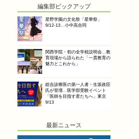
編集部ピックアップ
星野学園の文化祭「星華祭」
9/12-13…小中高合同
関西学院・初の全学校説明会…教
育現場から語られた「一貫教育の
魅力とこれから」
総合診療医の第一人者・生坂政臣
氏が登壇…医学部受験イベント
「医師を目指す君たちへ」東京
9/13
最新ニュース