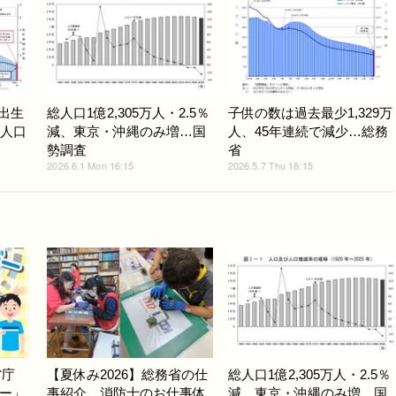
、出生
総人口1億2,305万人・2.5％
子供の数は過去最少1,329万
…人口
減、東京・沖縄のみ増…国
人、45年連続で減少…総務
勢調査
省
2026.6.1 Mon 16:15
2026.5.7 Thu 18:15
省庁
【夏休み2026】総務省の仕
総人口1億2,305万人・2.5％
ー」
事紹介、消防士のお仕事体
減、東京・沖縄のみ増…国