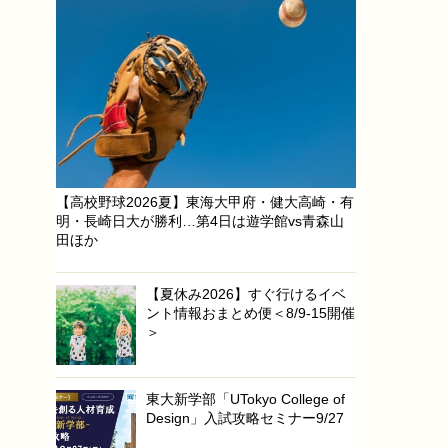
【高校野球2026夏】東海大甲府・健大高崎・有
明・長崎日大が勝利…第4日は遊学館vs青森山
田ほか
【夏休み2026】すぐ行けるイベ
ント情報おまとめ便＜8/9-15開催
＞
東大新学部「UTokyo College of
Design」入試攻略セミナー9/27