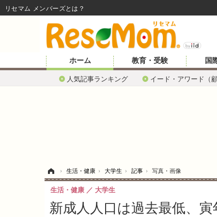
リセマム メンバーズ
ホーム
教育・受験
国
人気記事ランキング
イード・アワード（
ホーム
›
生活・健康
›
大学生
›
記事
›
写真・画像
生活・健康
大学生
新成人人口は過去最低、寅年