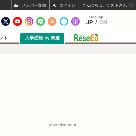
ログイン
こんにちは、ゲストさん
Language
JP
/
CN
ント
大学受験 by 東進
advertisement