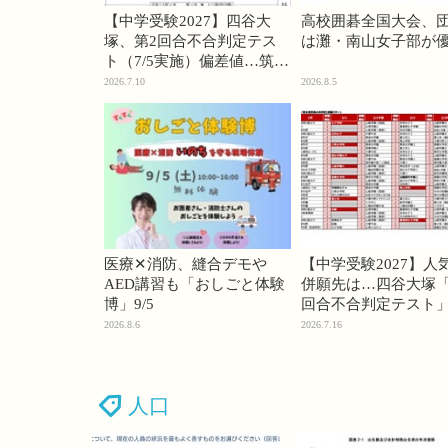
【中学受験2027】四谷大
高校囲碁全国大会、
塚、第2回合不合判定テス
は灘・南山女子部が
ト（7/5実施）偏差値…筑駒
74・桜蔭70＜PR＞
2026.7.10
2026.8.5
医療✕消防、縫合デモや
【中学受験2027】人
AED講習も「おしごと体験
併願先は…四谷大塚「
博」9/5
回合不合判定テスト
2026.8.6
2026.7.16
人口