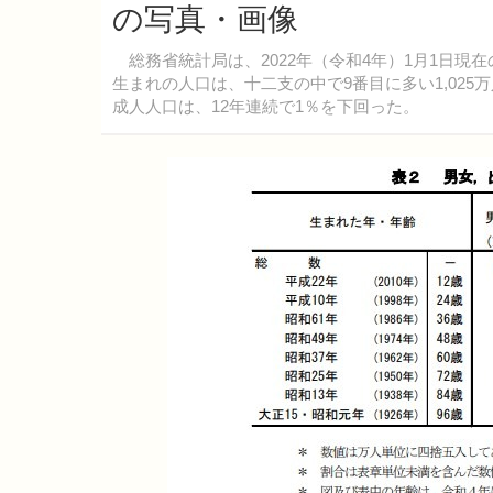
の写真・画像
総務省統計局は、2022年（令和4年）1月1日現
生まれの人口は、十二支の中で9番目に多い1,025
成人人口は、12年連続で1％を下回った。