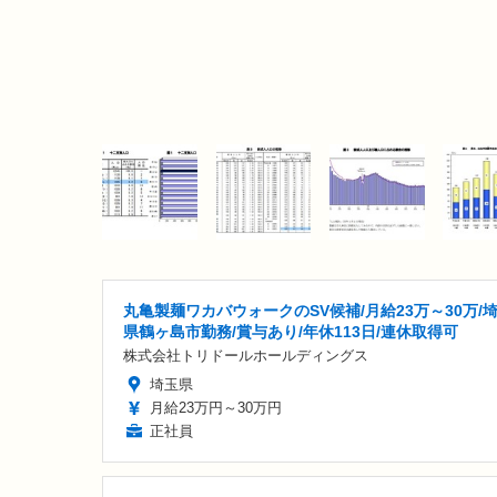
丸亀製麺ワカバウォークのSV候補/月給23万～30万/
県鶴ヶ島市勤務/賞与あり/年休113日/連休取得可
株式会社トリドールホールディングス
埼玉県
月給23万円～30万円
正社員