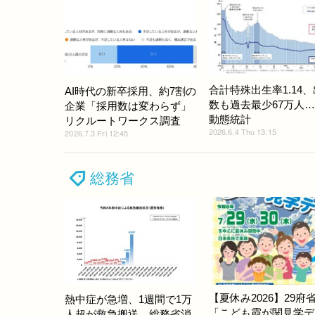
合計特殊出生率1.14
AI時代の新卒採用、約7割の
数も過去最少67万人
企業「採用数は変わらず」
動態統計
リクルートワークス調査
2026.6.4 Thu 13:15
2026.7.3 Fri 12:45
総務省
【夏休み2026】29府
熱中症が急増、1週間で1万
「こども霞が関見学デ
人超が救急搬送…総務省消