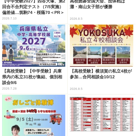
【中学受験2027】四谷大塚、第2
高校囲碁全国大会、団体戦は
回合不合判定テスト（7/5実施）
灘・南山女子部が優勝
偏差値…筑駒74・桜蔭70＜PR＞
2026.7.10
2026.8.5
【高校受験】【中学受験】兵庫
【高校受験】横須賀の私立4校が
県内の私立31校が集結、個別相
参加…合同相談会10/12
談会9/6
2026.7.28
2026.8.5