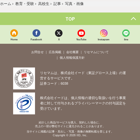
ホーム
›
教育・受験
›
高校生
›
記事
›
写真・画像
TOP
Home
Facebook
X
YouTube
Instagram
line
お問合せ
広告掲載
会社概要
リセマムについて
個人情報保護方針
リセマムは、株式会社イード（東証グロース上場）の運
営するサービスです。
証券コード：6038
株式会社イードは、個人情報の適切な取扱いを行う事業
者に対して付与されるプライバシーマークの付与認定を
受けています。
紹介した商品/サービスを購入、契約した場合に、
売上の一部が弊社サイトに還元されることがあります。
当サイトに掲載の記事・見出し・写真・画像の無断転載を禁じます。
Copyright © 2026 IID, Inc.