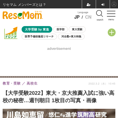
リセマム メンバーズ
Language
JP
/
CN
menu
search
大学受験 by 東進
医学部
東大受験
医専予備校徹底リサーチ
河合塾×東大特集
親子で考える大学選び
高校受験
中学受験
小学校受験
advertisement
共通テスト
夏休み
8月開催学校説明会・相談会
8月開催イベント・WS
全国公立高校 過去問
人気記事
自由研究教材（小学生向け）
自由研究教材（中学生向け）
ランキング
教育・受験
高校生
2022.3.2（水） 10:45
【大学受験2022】東大・京大推薦入試に強い高
校の秘密…週刊朝日 1枚目の写真・画像