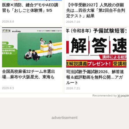
医療✕消防、縫合デモやAED講
【中学受験2027】人気校の併願
習も「おしごと体験博」9/5
先は…四谷大塚「第2回合不合判
定テスト」結果
2026.8.6
2026.7.16
全国高校麻雀32チーム本選出
司法試験予備試験2026、解答速
場…麻布や大阪星光、東海も
報＆総評動画を無料公開…アガ
ルート
2026.8.5
2026.7.21
Recommended by
advertisement