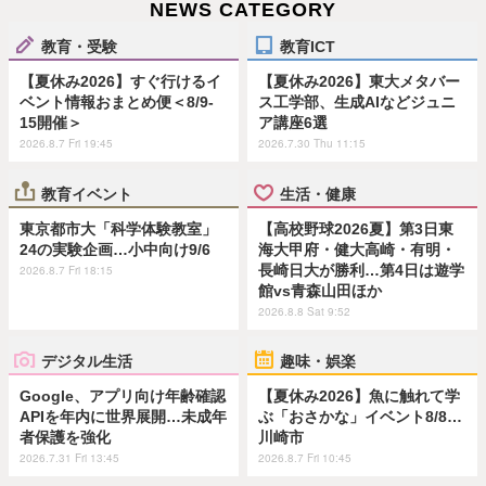
NEWS CATEGORY
教育・受験
教育ICT
【夏休み2026】すぐ行けるイ
【夏休み2026】東大メタバー
ベント情報おまとめ便＜8/9-
ス工学部、生成AIなどジュニ
15開催＞
ア講座6選
2026.8.7 Fri 19:45
2026.7.30 Thu 11:15
教育イベント
生活・健康
東京都市大「科学体験教室」
【高校野球2026夏】第3日東
24の実験企画…小中向け9/6
海大甲府・健大高崎・有明・
長崎日大が勝利…第4日は遊学
2026.8.7 Fri 18:15
館vs青森山田ほか
2026.8.8 Sat 9:52
デジタル生活
趣味・娯楽
Google、アプリ向け年齢確認
【夏休み2026】魚に触れて学
APIを年内に世界展開…未成年
ぶ「おさかな」イベント8/8…
者保護を強化
川崎市
2026.7.31 Fri 13:45
2026.8.7 Fri 10:45