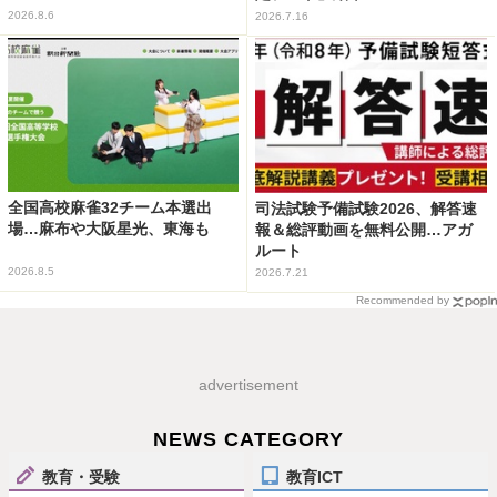
2026.8.6
2026.7.16
全国高校麻雀32チーム本選出
司法試験予備試験2026、解答速
場…麻布や大阪星光、東海も
報＆総評動画を無料公開…アガ
ルート
2026.8.5
2026.7.21
Recommended by
advertisement
NEWS CATEGORY
教育・受験
教育ICT