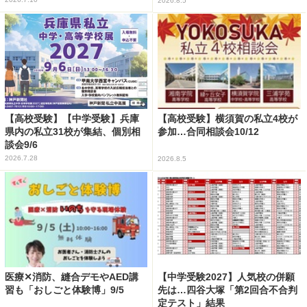
2026.8.5
【高校受験】【中学受験】兵庫
【高校受験】横須賀の私立4校が
県内の私立31校が集結、個別相
参加…合同相談会10/12
談会9/6
2026.7.28
2026.8.5
医療✕消防、縫合デモやAED講
【中学受験2027】人気校の併願
習も「おしごと体験博」9/5
先は…四谷大塚「第2回合不合判
定テスト」結果