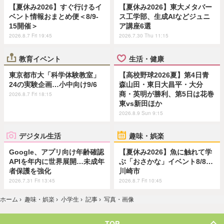
【夏休み2026】すぐ行けるイ
【夏休み2026】東大メタバー
ベント情報おまとめ便＜8/9-
ス工学部、生成AIなどジュニ
15開催＞
ア講座6選
2026.8.7 Fri 19:45
2026.7.30 Thu 11:15
教育イベント
生活・健康
東京都市大「科学体験教室」
【高校野球2026夏】第4日青
24の実験企画…小中向け9/6
森山田・東日大昌平・大分
商・英明が勝利、第5日は花巻
2026.8.7 Fri 18:15
東vs新田ほか
2026.8.9 Sun 9:15
デジタル生活
趣味・娯楽
Google、アプリ向け年齢確認
【夏休み2026】魚に触れて学
APIを年内に世界展開…未成年
ぶ「おさかな」イベント8/8…
者保護を強化
川崎市
2026.7.31 Fri 13:45
2026.8.7 Fri 10:45
ホーム
›
趣味・娯楽
›
小学生
›
記事
›
写真・画像
TOP