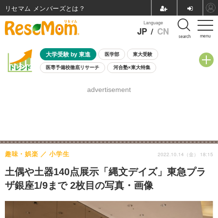
リセマム メンバーズ
Language
JP
/
CN
menu
search
大学受験 by 東進
医学部
東大受験
医専予備校徹底リサーチ
河合塾×東大特集
親子で考える大学選び
高校受験
中学受験
小学校受験
advertisement
共通テスト
夏休み
8月開催学校説明会・相談会
8月開催イベント・WS
全国公立高校 過去問
人気記事
自由研究教材（小学生向け）
自由研究教材（中学生向け）
ランキング
趣味・娯楽
小学生
2022.10.14（金） 18:15
土偶や土器140点展示「縄文デイズ」東急プラ
ザ銀座1/9まで 2枚目の写真・画像