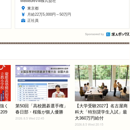
MeilleureVie株式会社
東京都
月給22万5,000円～50万円
正社員
Sponsored by
強く
第50回「高校囲碁選手権」
【大学受験2027】名古屋商
209
春日部・桜蔭が個人優勝
科大「特別奨学生入試」最
大360万円給付
2026.8.5 Wed 22:45
2026.8.5 Wed 20:15