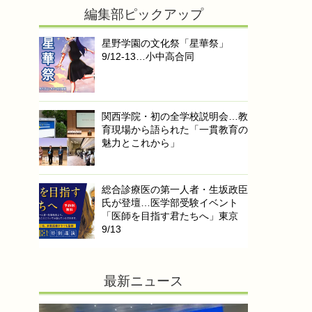
編集部ピックアップ
星野学園の文化祭「星華祭」
9/12-13…小中高合同
関西学院・初の全学校説明会…教
育現場から語られた「一貫教育の
魅力とこれから」
総合診療医の第一人者・生坂政臣
氏が登壇…医学部受験イベント
「医師を目指す君たちへ」東京
9/13
最新ニュース