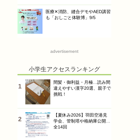
医療✕消防、縫合デモやAED講習
も「おしごと体験博」9/5
advertisement
小学生アクセスランキング
間髪・御利益・月極…読み間
違えやすい漢字20選、親子で
挑戦！
【夏休み2026】羽田空港見
学会、管制塔や格納庫公開…
全14回