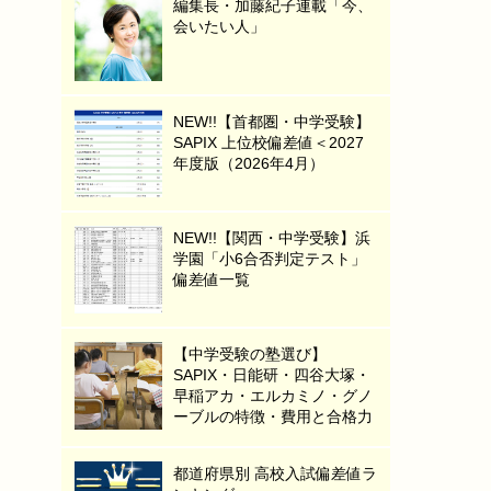
編集長・加藤紀子連載「今、
会いたい人」
NEW!!【首都圏・中学受験】
SAPIX 上位校偏差値＜2027
年度版（2026年4月）
NEW!!【関西・中学受験】浜
学園「小6合否判定テスト」
偏差値一覧
【中学受験の塾選び】
SAPIX・日能研・四谷大塚・
早稲アカ・エルカミノ・グノ
ーブルの特徴・費用と合格力
都道府県別 高校入試偏差値ラ