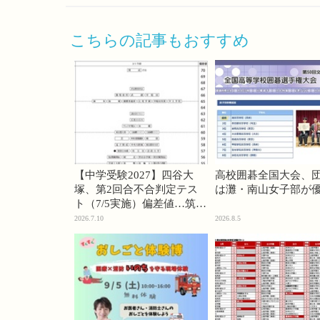
こちらの記事もおすすめ
【中学受験2027】四谷大
高校囲碁全国大会、
塚、第2回合不合判定テス
は灘・南山女子部が
ト（7/5実施）偏差値…筑駒
74・桜蔭70＜PR＞
2026.7.10
2026.8.5