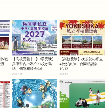
団体戦
【高校受験】【中学受験】
【高校受験】横須賀の私立
優勝
兵庫県内の私立31校が集
4校が参加…合同相談会
結、個別相談会9/6
10/12
2026.7.28
2026.8.5