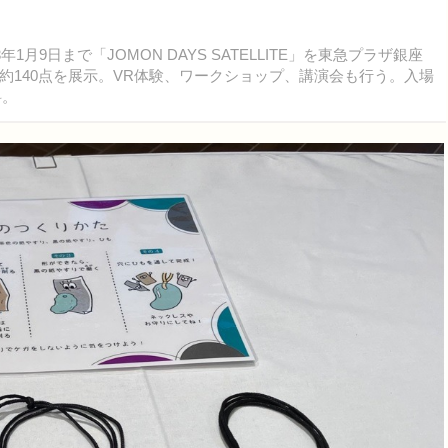
9日まで「JOMON DAYS SATELLITE」を東急プラザ銀座
約140点を展示。VR体験、ワークショップ、講演会も行う。入場
料。