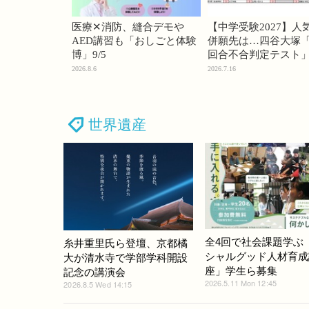
医療✕消防、縫合デモや
【中学受験2027】人
AED講習も「おしごと体験
併願先は…四谷大塚「
博」9/5
回合不合判定テスト
2026.8.6
2026.7.16
世界遺産
全4回で社会課題学ぶ
糸井重里氏ら登壇、京都橘
シャルグッド人材育成
大が清水寺で学部学科開設
座」学生ら募集
記念の講演会
2026.5.11 Mon 12:45
2026.8.5 Wed 14:15