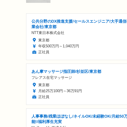
公共分野のDX推進支援/セールスエンジニア/大手通信
業会社/東京都
NTT東日本株式会社
東京都
年収500万円～1,040万円
正社員
あん摩マッサージ指圧師/杉並区/東京都
フレアス在宅マッサージ
東京都
月給25万100円～36万91円
正社員
人事事務/残業ほぼなし/ネイルOK/未経験OK/月給50
能!/福利厚生充実