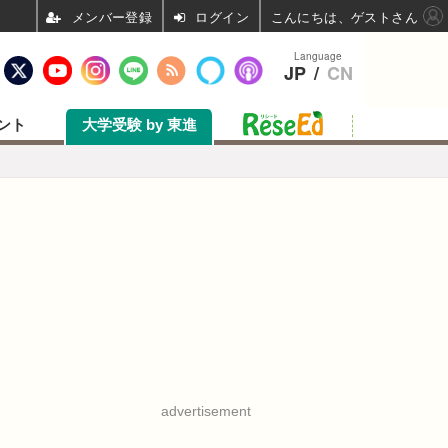
ログイン
こんにちは、ゲストさん
Language
JP
/
CN
ント
大学受験 by 東進
advertisement