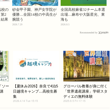
気校の
砂金甲子園、神戸女学院が
全国高校麻雀32チーム本選
第2
優勝…全国14校の中高生が
出場…麻布や大阪星光、東
」結果
腕競う
海も
2026.7.29
2026.8.5
Recommended by
「ソー
【夏休み2026】奈良で4泊5
グローバル教養が身に付く
講
日越境キャンプ…高校生募
「世界遺産講座」学研スタ
集
ディエの無料体験
2026.4.14 Tue 15:15
2025.9.5 Fri 17:15