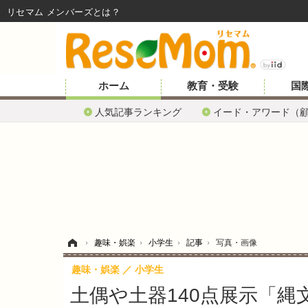
リセマム メンバーズ
ホーム
教育・受験
国
人気記事ランキング
イード・アワード（
ホーム
›
趣味・娯楽
›
小学生
›
記事
›
写真・画像
趣味・娯楽
小学生
土偶や土器140点展示「縄