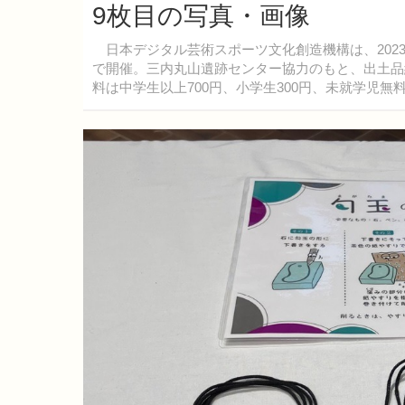
9枚目の写真・画像
日本デジタル芸術スポーツ文化創造機構は、2023年1月
で開催。三内丸山遺跡センター協力のもと、出土品
料は中学生以上700円、小学生300円、未就学児無