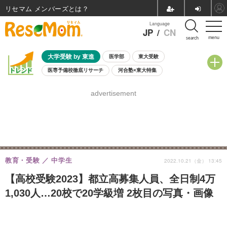
リセマム メンバーズ
Language
JP
/
CN
menu
search
大学受験 by 東進
医学部
東大受験
医専予備校徹底リサーチ
河合塾×東大特集
親子で考える大学選び
高校受験
中学受験
小学校受験
advertisement
共通テスト
夏休み
8月開催学校説明会・相談会
8月開催イベント・WS
全国公立高校 過去問
人気記事
自由研究教材（小学生向け）
自由研究教材（中学生向け）
ランキング
教育・受験
中学生
2022.10.21（金） 13:45
【高校受験2023】都立高募集人員、全日制4万
1,030人…20校で20学級増 2枚目の写真・画像