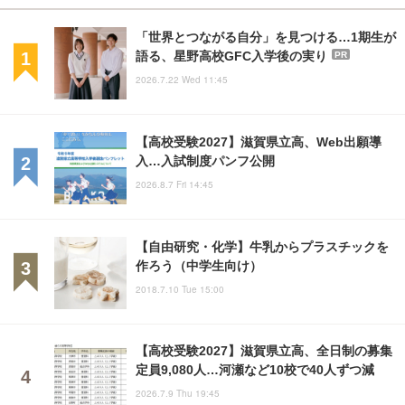
「世界とつながる自分」を見つける…1期生が
語る、星野高校GFC入学後の実り
PR
2026.7.22 Wed 11:45
【高校受験2027】滋賀県立高、Web出願導
入…入試制度パンフ公開
2026.8.7 Fri 14:45
【自由研究・化学】牛乳からプラスチックを
作ろう（中学生向け）
2018.7.10 Tue 15:00
【高校受験2027】滋賀県立高、全日制の募集
定員9,080人…河瀬など10校で40人ずつ減
2026.7.9 Thu 19:45