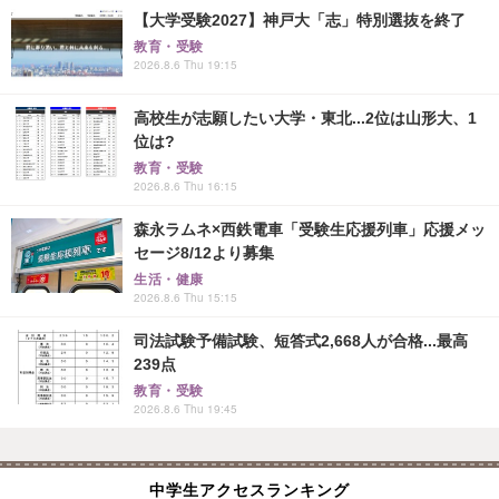
【大学受験2027】神戸大「志」特別選抜を終了
教育・受験
2026.8.6 Thu 19:15
高校生が志願したい大学・東北...2位は山形大、1
位は?
教育・受験
2026.8.6 Thu 16:15
森永ラムネ×西鉄電車「受験生応援列車」応援メッ
セージ8/12より募集
生活・健康
2026.8.6 Thu 15:15
司法試験予備試験、短答式2,668人が合格...最高
239点
教育・受験
2026.8.6 Thu 19:45
中学生アクセスランキング