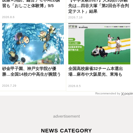
【中学受験2027】人気校の併願
習も「おしごと体験博」9/5
先は…四谷大塚「第2回合不合判
定テスト」結果
2026.8.6
2026.7.16
砂金甲子園、神戸女学院が優
全国高校麻雀32チーム本選出
勝…全国14校の中高生が腕競う
場…麻布や大阪星光、東海も
2026.7.29
2026.8.5
Recommended by
advertisement
NEWS CATEGORY