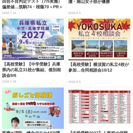
回合不合判定テスト（7/5実施）
灘・南山女子部が優勝
偏差値…筑駒74・桜蔭70＜PR＞
2026.7.10
2026.8.5
【高校受験】【中学受験】兵庫
【高校受験】横須賀の私立4校が
県内の私立31校が集結、個別相
参加…合同相談会10/12
談会9/6
2026.7.28
2026.8.5
医療✕消防、縫合デモやAED講