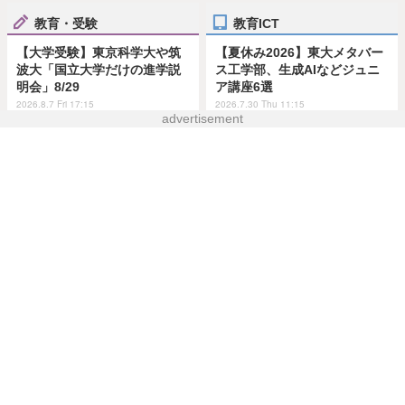
教育・受験
教育ICT
【大学受験】東京科学大や筑
【夏休み2026】東大メタバー
波大「国立大学だけの進学説
ス工学部、生成AIなどジュニ
明会」8/29
ア講座6選
2026.8.7 Fri 17:15
2026.7.30 Thu 11:15
advertisement
教育イベント
生活・健康
東京都市大「科学体験教室」
【高校野球2026夏】第3日朝
24の実験企画…小中向け9/6
の部は東海大甲府が勝利、午
後の部で八幡商と健大高崎が
2026.8.7 Fri 18:15
激突
2026.8.7 Fri 12:45
デジタル生活
趣味・娯楽
Google、アプリ向け年齢確認
【夏休み2026】魚に触れて学
APIを年内に世界展開…未成年
ぶ「おさかな」イベント8/8…
者保護を強化
川崎市
2026.7.31 Fri 13:45
2026.8.7 Fri 10:45
ホーム
›
教育・受験
›
中学生
›
記事
›
写真・画像