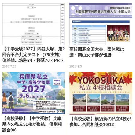
【中学受験2027】四谷大塚、第2
高校囲碁全国大会、団体戦は
回合不合判定テスト（7/5実施）
灘・南山女子部が優勝
偏差値…筑駒74・桜蔭70＜PR＞
2026.7.10
2026.8.5
【高校受験】【中学受験】兵庫
【高校受験】横須賀の私立4校が
県内の私立31校が集結、個別相
参加…合同相談会10/12
談会9/6