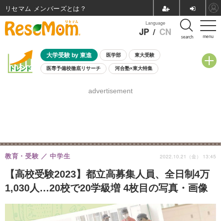
リセマム メンバーズ
Language
JP
/
CN
menu
search
大学受験 by 東進
医学部
東大受験
医専予備校徹底リサーチ
河合塾×東大特集
親子で考える大学選び
高校受験
中学受験
小学校受験
advertisement
共通テスト
夏休み
8月開催学校説明会・相談会
8月開催イベント・WS
全国公立高校 過去問
人気記事
自由研究教材（小学生向け）
自由研究教材（中学生向け）
ランキング
教育・受験
中学生
2022.10.21（金） 13:45
【高校受験2023】都立高募集人員、全日制4万
1,030人…20校で20学級増 4枚目の写真・画像