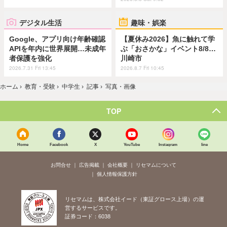
デジタル生活
趣味・娯楽
Google、アプリ向け年齢確認
【夏休み2026】魚に触れて学
APIを年内に世界展開…未成年
ぶ「おさかな」イベント8/8…
者保護を強化
川崎市
2026.7.31 Fri 13:45
2026.8.7 Fri 10:45
ホーム
›
教育・受験
›
中学生
›
記事
›
写真・画像
TOP
Home
Facebook
X
YouTube
Instagram
line
お問合せ
広告掲載
会社概要
リセマムについて
個人情報保護方針
リセマムは、株式会社イード（東証グロース上場）の運
営するサービスです。
証券コード：6038