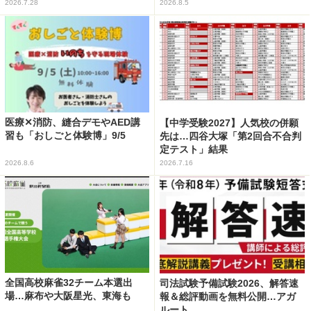
2026.7.28
2026.8.5
医療✕消防、縫合デモやAED講
【中学受験2027】人気校の併願
習も「おしごと体験博」9/5
先は…四谷大塚「第2回合不合判
定テスト」結果
2026.8.6
2026.7.16
全国高校麻雀32チーム本選出
司法試験予備試験2026、解答速
場…麻布や大阪星光、東海も
報＆総評動画を無料公開…アガ
ルート