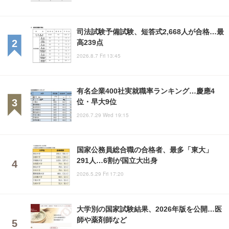
司法試験予備試験、短答式2,668人が合格…最
高239点
2026.8.7 Fri 13:45
有名企業400社実就職率ランキング…慶應4
位・早大9位
2026.7.29 Wed 19:15
国家公務員総合職の合格者、最多「東大」
291人…6割が国立大出身
2026.5.29 Fri 17:20
大学別の国家試験結果、2026年版を公開…医
師や薬剤師など