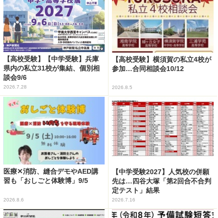
【高校受験】【中学受験】兵庫
【高校受験】横須賀の私立4校が
県内の私立31校が集結、個別相
参加…合同相談会10/12
談会9/6
2026.7.28
2026.8.5
医療✕消防、縫合デモやAED講
【中学受験2027】人気校の併願
習も「おしごと体験博」9/5
先は…四谷大塚「第2回合不合判
定テスト」結果
2026.8.6
2026.7.16