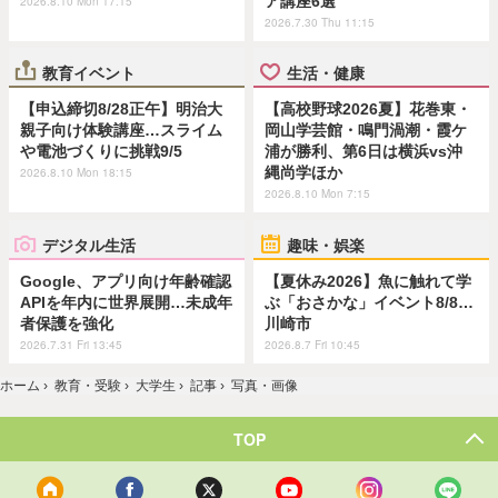
ア講座6選
2026.8.10 Mon 17:15
2026.7.30 Thu 11:15
教育イベント
生活・健康
【申込締切8/28正午】明治大
【高校野球2026夏】花巻東・
親子向け体験講座…スライム
岡山学芸館・鳴門渦潮・霞ケ
や電池づくりに挑戦9/5
浦が勝利、第6日は横浜vs沖
縄尚学ほか
2026.8.10 Mon 18:15
2026.8.10 Mon 7:15
デジタル生活
趣味・娯楽
Google、アプリ向け年齢確認
【夏休み2026】魚に触れて学
APIを年内に世界展開…未成年
ぶ「おさかな」イベント8/8…
者保護を強化
川崎市
2026.7.31 Fri 13:45
2026.8.7 Fri 10:45
ホーム
›
教育・受験
›
大学生
›
記事
›
写真・画像
TOP