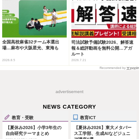
全国高校麻雀32チーム本選出
司法試験予備試験2026、解答速
場…麻布や大阪星光、東海も
報＆総評動画を無料公開…アガ
ルート
2026.8.5
2026.7.21
Recommended by
advertisement
NEWS CATEGORY
教育・受験
教育ICT
【夏休み2026】小学3年生の
【夏休み2026】東大メタバー
自由研究テーマまとめ
ス工学部、生成AIなどジュニ