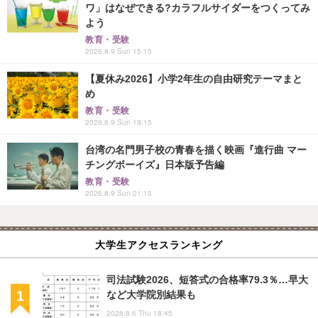
ワ」はなぜできる?カラフルサイダーをつくってみ
よう
教育・受験
2026.8.9 Sun 15:15
【夏休み2026】小学2年生の自由研究テーマまと
め
教育・受験
2026.8.9 Sun 19:15
台湾の名門男子校の青春を描く映画『進行曲 マー
チングボーイズ』日本版予告編
教育・受験
2026.8.9 Sun 21:15
大学生アクセスランキング
司法試験2026、短答式の合格率79.3％…早大
など大学院別結果も
2026.8.6 Thu 18:45