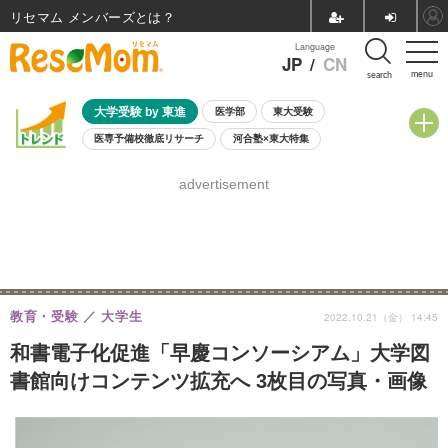
リセマム メンバーズ
Language
JP
/
CN
menu
search
大学受験 by 東進
医学部
東大受験
医専予備校徹底リサーチ
河合塾×東大特集
親子で考える大学選び
高校受験
中学受験
小学校受験
advertisement
共通テスト
夏休み
8月開催学校説明会・相談会
8月開催イベント・WS
全国公立高校 過去問
人気記事
自由研究教材（小学生向け）
自由研究教材（中学生向け）
ランキング
教育・受験
大学生
2022.10.21（金） 14:45
和書電子化促進「早慶コンソーシアム」大学図
書館向けコンテンツ拡充へ 3枚目の写真・画像