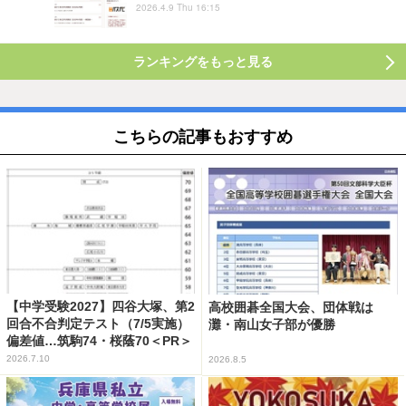
2026.4.9 Thu 16:15
ランキングをもっと見る
こちらの記事もおすすめ
【中学受験2027】四谷大塚、第2
高校囲碁全国大会、団体戦は
回合不合判定テスト（7/5実施）
灘・南山女子部が優勝
偏差値…筑駒74・桜蔭70＜PR＞
2026.7.10
2026.8.5