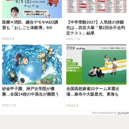
医療✕消防、縫合デモやAED講
【中学受験2027】人気校の併願
習も「おしごと体験博」9/5
先は…四谷大塚「第2回合不合判
定テスト」結果
2026.8.6
2026.7.16
砂金甲子園、神戸女学院が優
全国高校麻雀32チーム本選出
勝…全国14校の中高生が腕競う
場…麻布や大阪星光、東海も
2026.7.29
2026.8.5
Recommended by