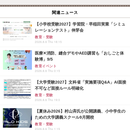
関連ニュース
【小学校受験2027】学習院・早稲田実業「シミュ
レーションテスト」伸芽会
教育・受験
2026.8.6 Thu 18:15
医療✕消防、縫合デモやAED講習も「おしごと体
験博」9/5
教育イベント
2026.8.6 Thu 0:15
【大学受験2027】文科省「実施要項Q&A」AI面接
不可など面接ルール明確化
教育・受験
2026.8.6 Thu 19:0
【夏休み2026】村山斉氏が公開講義、小中学生の
ための大学講義スクール9月開校
教育・受験
2026.8.6 Thu 1:15