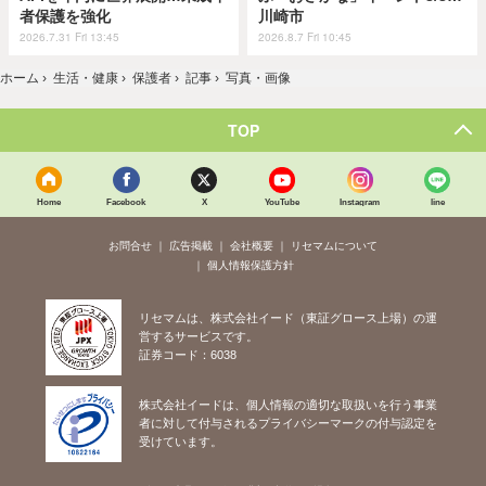
者保護を強化
川崎市
2026.7.31 Fri 13:45
2026.8.7 Fri 10:45
ホーム
›
生活・健康
›
保護者
›
記事
›
写真・画像
TOP
Home
Facebook
X
YouTube
Instagram
line
お問合せ
広告掲載
会社概要
リセマムについて
個人情報保護方針
リセマムは、株式会社イード（東証グロース上場）の運
営するサービスです。
証券コード：6038
株式会社イードは、個人情報の適切な取扱いを行う事業
者に対して付与されるプライバシーマークの付与認定を
受けています。