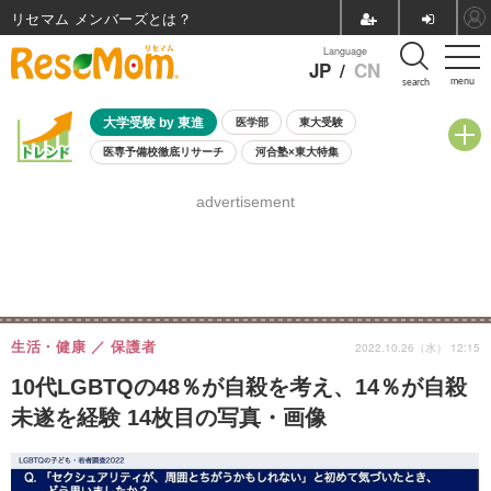
リセマム メンバーズ
Language
JP
/
CN
menu
search
大学受験 by 東進
医学部
東大受験
医専予備校徹底リサーチ
河合塾×東大特集
親子で考える大学選び
高校受験
中学受験
小学校受験
advertisement
共通テスト
夏休み
8月開催学校説明会・相談会
8月開催イベント・WS
全国公立高校 過去問
人気記事
自由研究教材（小学生向け）
自由研究教材（中学生向け）
ランキング
生活・健康
保護者
2022.10.26（水） 12:15
10代LGBTQの48％が自殺を考え、14％が自殺
未遂を経験 14枚目の写真・画像