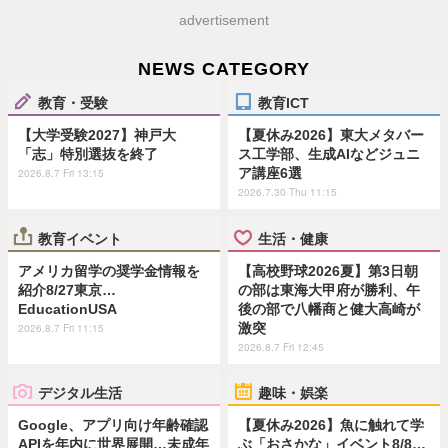
advertisement
NEWS CATEGORY
教育・受験
教育ICT
【大学受験2027】神戸大
【夏休み2026】東大メタバー
「志」特別選抜を終了
ス工学部、生成AIなどジュニ
ア講座6選
2026.8.7 Fri 13:15
2026.7.30 Thu 11:15
教育イベント
生活・健康
アメリカ留学の奨学金情報を
【高校野球2026夏】第3日朝
紹介8/27東京…
の部は東海大甲府が勝利、午
EducationUSA
後の部で八幡商と健大高崎が
激突
2026.8.7 Fri 11:15
2026.8.7 Fri 12:45
デジタル生活
趣味・娯楽
Google、アプリ向け年齢確認
【夏休み2026】魚に触れて学
APIを年内に世界展開…未成年
ぶ「おさかな」イベント8/8…