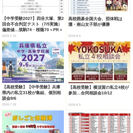
【中学受験2027】四谷大塚、第2
高校囲碁全国大会、団体戦は
回合不合判定テスト（7/5実施）
灘・南山女子部が優勝
偏差値…筑駒74・桜蔭70＜PR＞
2026.7.10
2026.8.5
【高校受験】【中学受験】兵庫
【高校受験】横須賀の私立4校が
県内の私立31校が集結、個別相
参加…合同相談会10/12
談会9/6
2026.7.28
2026.8.5