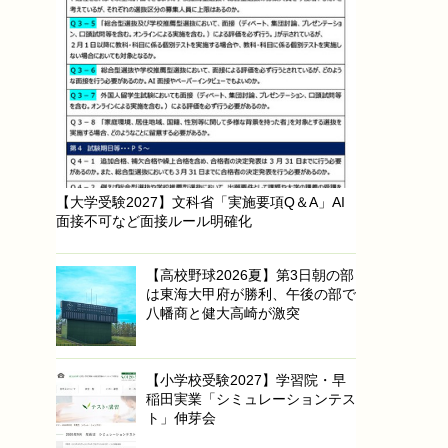
【大学受験2027】文科省「実施要項Q＆A」AI
面接不可など面接ルール明確化
【高校野球2026夏】第3日朝の部
は東海大甲府が勝利、午後の部で
八幡商と健大高崎が激突
【小学校受験2027】学習院・早
稲田実業「シミュレーションテス
ト」伸芽会