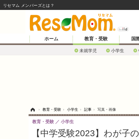
リセマム メンバーズ
ホーム
教育・受験
国
未就学児
小学生
ホーム
›
教育・受験
›
小学生
›
記事
›
写真・画像
教育・受験
小学生
【中学受験2023】わが