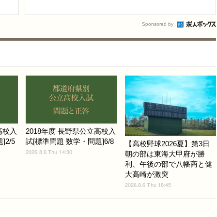
Sponsored by
高校入
2018年度 長野県公立高校入
2/5
試[標準問題 数学・問題]6/8
【高校野球2026夏】第3日
2026.8.6 Thu 14:30
朝の部は東海大甲府が勝
利、午後の部で八幡商と健
大高崎が激突
2026.8.6 Thu 18:45