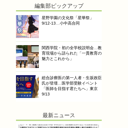
編集部ピックアップ
星野学園の文化祭「星華祭」
9/12-13…小中高合同
関西学院・初の全学校説明会…教
育現場から語られた「一貫教育の
魅力とこれから」
総合診療医の第一人者・生坂政臣
氏が登壇…医学部受験イベント
「医師を目指す君たちへ」東京
9/13
最新ニュース