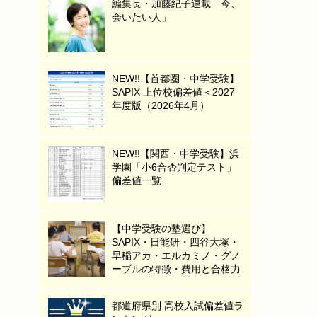
編集長・加藤紀子連載「今、
会いたい人」
NEW!!【首都圏・中学受験】
SAPIX 上位校偏差値＜2027
年度版（2026年4月）
NEW!!【関西・中学受験】浜
学園「小6合否判定テスト」
偏差値一覧
【中学受験の塾選び】
SAPIX・日能研・四谷大塚・
早稲アカ・エルカミノ・グノ
ーブルの特徴・費用と合格力
都道府県別 高校入試偏差値ラ