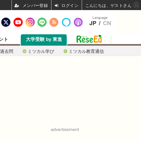
ログイン
こんにちは、ゲストさん
Language
JP
/
CN
ント
大学受験 by 東進
過去問
ミツカル学び
ミツカル教育通信
advertisement