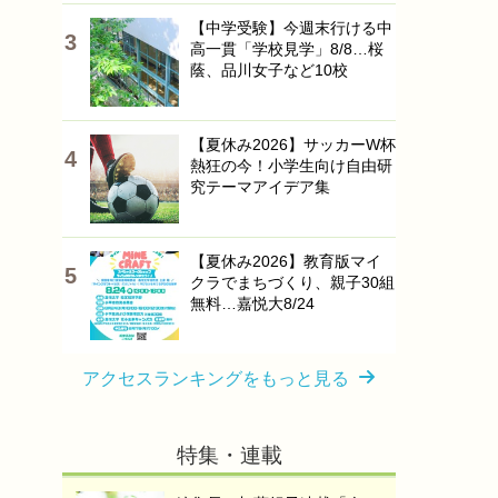
【中学受験】今週末行ける中
高一貫「学校見学」8/8…桜
蔭、品川女子など10校
【夏休み2026】サッカーW杯
熱狂の今！小学生向け自由研
究テーマアイデア集
【夏休み2026】教育版マイ
クラでまちづくり、親子30組
無料…嘉悦大8/24
アクセスランキングをもっと見る
特集・連載