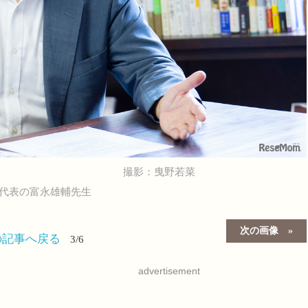
撮影：曳野若菜
」代表の富永雄輔先生
次の画像
の記事へ戻る
3/6
advertisement