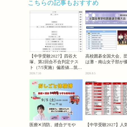
こちらの記事もおすすめ
【中学受験2027】四谷大
高校囲碁全国大会、
塚、第2回合不合判定テス
は灘・南山女子部が
ト（7/5実施）偏差値…筑駒
74・桜蔭70＜PR＞
2026.7.10
2026.8.5
医療✕消防、縫合デモや
【中学受験2027】人