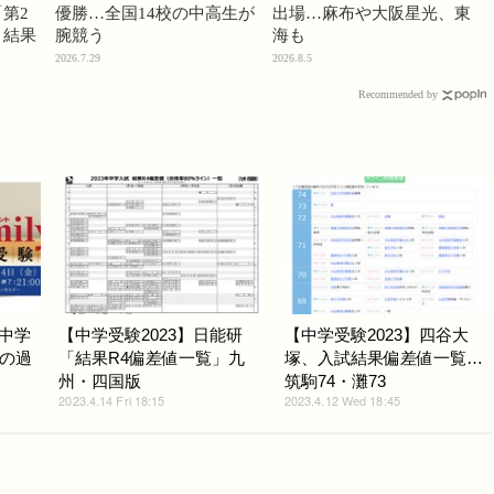
第2
優勝…全国14校の中高生が
出場…麻布や大阪星光、東
」結果
腕競う
海も
2026.7.29
2026.8.5
Recommended by
「中学
【中学受験2023】日能研
【中学受験2023】四谷大
の過
「結果R4偏差値一覧」九
塚、入試結果偏差値一覧…
州・四国版
筑駒74・灘73
2023.4.14 Fri 18:15
2023.4.12 Wed 18:45