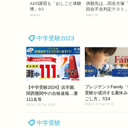
AED講習も「おしごと体験
併願先は…四谷大塚「
博」9/5
回合不合判定テスト
2026.8.6
2026.7.16
中学受験2023
プレジデントFamily
【中学受験2024】浜学園、
受験が成功する夏休み
関西難関中の合格速報…灘
ごし方」7/14
111名等
2023.6.13 Tue 18:15
2024.1.23 Tue 19:52
中学受験