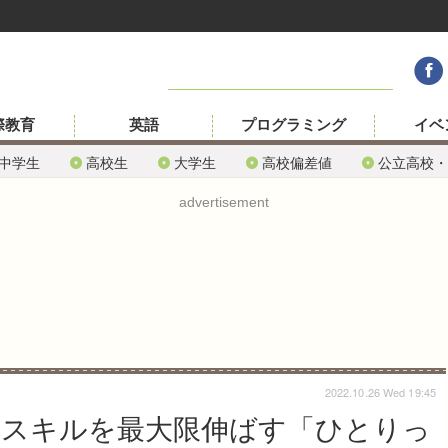
際教育
英語
プログラミング
イベ
中学生
高校生
大学生
高校偏差値
公立高校・
advertisement
2022.10.26 Wed 19:45
子のスキルを最大限伸ばす「ひとりっ