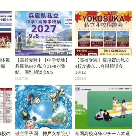
団体戦
【高校受験】【中学受験】
【高校受験】横須賀の私立
優勝
兵庫県内の私立31校が集
4校が参加…合同相談会
結、個別相談会9/6
10/12
2026.7.28
2026.8.5
気校の
砂金甲子園、神戸女学院が
全国高校麻雀32チーム本選