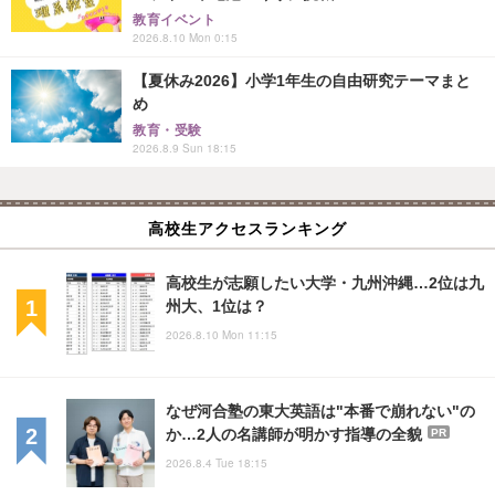
教育イベント
2026.8.10 Mon 0:15
【夏休み2026】小学1年生の自由研究テーマまと
め
教育・受験
2026.8.9 Sun 18:15
高校生アクセスランキング
高校生が志願したい大学・九州沖縄…2位は九
州大、1位は？
2026.8.10 Mon 11:15
なぜ河合塾の東大英語は"本番で崩れない"の
か…2人の名講師が明かす指導の全貌
PR
2026.8.4 Tue 18:15