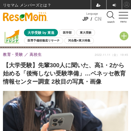
リセマム メンバーズ
Language
JP
/
CN
menu
search
大学受験 by 東進
医学部
東大受験
医専予備校徹底リサーチ
河合塾×東大特集
親子で考える大学選び
高校受験
中学受験
小学校受験
教育・受験
高校生
2022.11.11（金） 19:45
共通テスト
夏休み
8月開催学校説明会・相談会
8月開催イベント・WS
全国公立高校 過去問
人気記事
【大学受験】先輩300人に聞いた、高1・2から
自由研究教材（小学生向け）
自由研究教材（中学生向け）
ランキング
始める「後悔しない受験準備」…ベネッセ教育
情報センター調査 2枚目の写真・画像