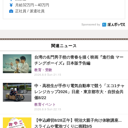
月給32万円～40万円
正社員 / 派遣社員
Sponsored by
関連ニュース
台湾の名門男子校の青春を描く映画『進行曲 マー
チングボーイズ』日本版予告編
教育・受験
2026.8.9 Sun 21:15
中・高校生が手作り電気自動車で競う「エコ1チャ
レンジカップ2026」日産・東京都市大・自技会共
催8/22
教育イベント
2026.8.9 Sun 22:15
【申込締切8/28正午】明治大親子向け体験講座...
スライムや電池づくりに挑戦9/5