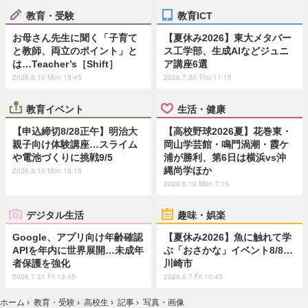
教育・受験
教育ICT
お母さん先生に聞く「子育て
【夏休み2026】東大メタバー
と教師、両立のポイント」と
ス工学部、生成AIなどジュニ
は…Teacher’s［Shift］
ア講座6選
2026.8.10 Mon 19:45
2026.7.30 Thu 11:15
教育イベント
生活・健康
【申込締切8/28正午】明治大
【高校野球2026夏】花巻東・
親子向け体験講座…スライム
岡山学芸館・鳴門渦潮・霞ケ
や電池づくりに挑戦9/5
浦が勝利、第6日は横浜vs沖
縄尚学ほか
2026.8.10 Mon 18:15
2026.8.10 Mon 7:15
デジタル生活
趣味・娯楽
Google、アプリ向け年齢確認
【夏休み2026】魚に触れて学
APIを年内に世界展開…未成年
ぶ「おさかな」イベント8/8…
者保護を強化
川崎市
2026.7.31 Fri 13:45
2026.8.7 Fri 10:45
ホーム
›
教育・受験
›
高校生
›
記事
›
写真・画像