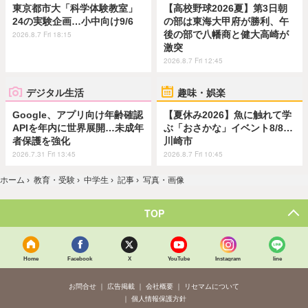
東京都市大「科学体験教室」
【高校野球2026夏】第3日朝
24の実験企画…小中向け9/6
の部は東海大甲府が勝利、午
後の部で八幡商と健大高崎が
2026.8.7 Fri 18:15
激突
2026.8.7 Fri 12:45
デジタル生活
趣味・娯楽
Google、アプリ向け年齢確認
【夏休み2026】魚に触れて学
APIを年内に世界展開…未成年
ぶ「おさかな」イベント8/8…
者保護を強化
川崎市
2026.7.31 Fri 13:45
2026.8.7 Fri 10:45
ホーム
›
教育・受験
›
中学生
›
記事
›
写真・画像
TOP
Home
Facebook
X
YouTube
Instagram
line
お問合せ
広告掲載
会社概要
リセマムについて
個人情報保護方針