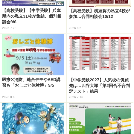
【高校受験】【中学受験】兵庫
【高校受験】横須賀の私立4校が
県内の私立31校が集結、個別相
参加…合同相談会10/12
談会9/6
2026.7.28
2026.8.5
医療✕消防、縫合デモやAED講
【中学受験2027】人気校の併願
習も「おしごと体験博」9/5
先は…四谷大塚「第2回合不合判
定テスト」結果
2026.8.6
2026.7.16