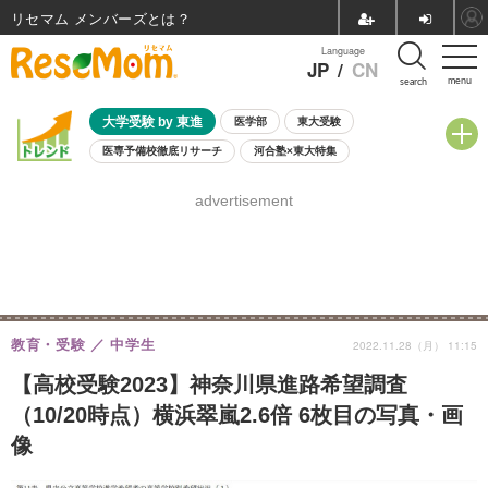
リセマム メンバーズ
Language
JP
/
CN
menu
search
大学受験 by 東進
医学部
東大受験
医専予備校徹底リサーチ
河合塾×東大特集
親子で考える大学選び
高校受験
中学受験
小学校受験
advertisement
共通テスト
夏休み
8月開催学校説明会・相談会
8月開催イベント・WS
全国公立高校 過去問
人気記事
自由研究教材（小学生向け）
自由研究教材（中学生向け）
ランキング
教育・受験
中学生
2022.11.28（月） 11:15
【高校受験2023】神奈川県進路希望調査
（10/20時点）横浜翠嵐2.6倍 6枚目の写真・画
像