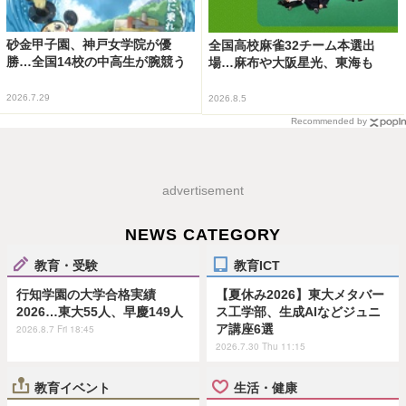
砂金甲子園、神戸女学院が優
全国高校麻雀32チーム本選出
勝…全国14校の中高生が腕競う
場…麻布や大阪星光、東海も
2026.7.29
2026.8.5
Recommended by
advertisement
NEWS CATEGORY
教育・受験
教育ICT
行知学園の大学合格実績
【夏休み2026】東大メタバー
2026…東大55人、早慶149人
ス工学部、生成AIなどジュニ
ア講座6選
2026.8.7 Fri 18:45
2026.7.30 Thu 11:15
教育イベント
生活・健康