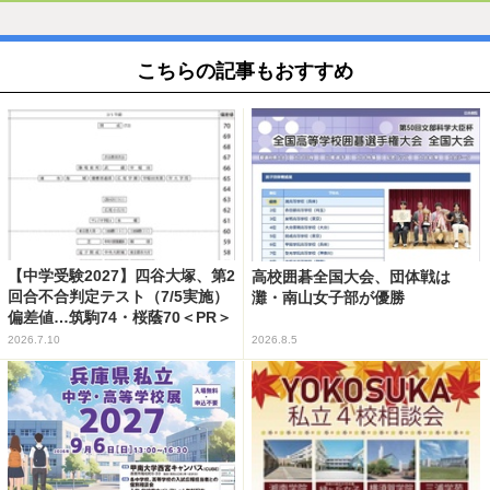
こちらの記事もおすすめ
【中学受験2027】四谷大塚、第2
高校囲碁全国大会、団体戦は
回合不合判定テスト（7/5実施）
灘・南山女子部が優勝
偏差値…筑駒74・桜蔭70＜PR＞
2026.7.10
2026.8.5