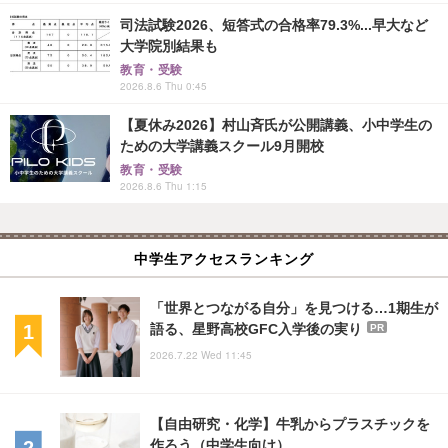
司法試験2026、短答式の合格率79.3%...早大など
大学院別結果も
教育・受験
2026.8.6 Thu 0:45
【夏休み2026】村山斉氏が公開講義、小中学生の
ための大学講義スクール9月開校
教育・受験
2026.8.6 Thu 1:15
中学生アクセスランキング
「世界とつながる自分」を見つける…1期生が
語る、星野高校GFC入学後の実り
PR
2026.7.22 Wed 11:45
【自由研究・化学】牛乳からプラスチックを
作ろう（中学生向け）