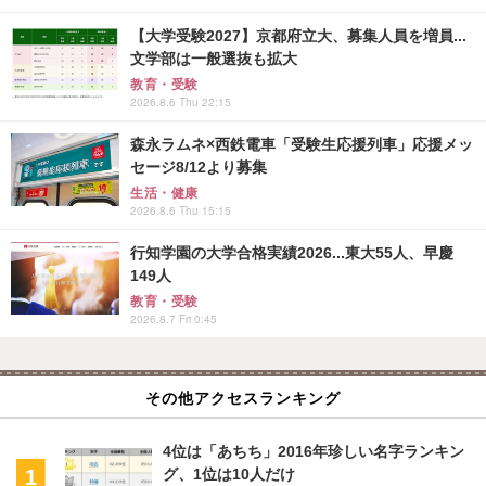
【大学受験2027】京都府立大、募集人員を増員...
文学部は一般選抜も拡大
教育・受験
2026.8.6 Thu 22:15
森永ラムネ×西鉄電車「受験生応援列車」応援メッ
セージ8/12より募集
生活・健康
2026.8.6 Thu 15:15
行知学園の大学合格実績2026...東大55人、早慶
149人
教育・受験
2026.8.7 Fri 0:45
その他アクセスランキング
4位は「あちち」2016年珍しい名字ランキン
グ、1位は10人だけ