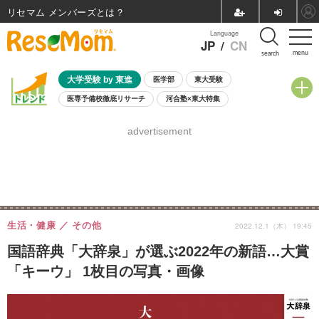
リセマム メンバーズ
Language
JP
/
CN
menu
search
大学受験 by 東進
医学部
東大受験
医専予備校徹底リサーチ
河合塾×東大特集
親子で考える大学選び
高校受験
中学受験
小学校受験
advertisement
共通テスト
夏休み
8月開催学校説明会・相談会
8月開催イベント・WS
全国公立高校 過去問
人気記事
自由研究教材（小学生向け）
自由研究教材（中学生向け）
ランキング
生活・健康
その他
2022.12.1（木） 19:45
国語辞典「大辞泉」が選ぶ2022年の新語…大賞
「キーウ」 1枚目の写真・画像