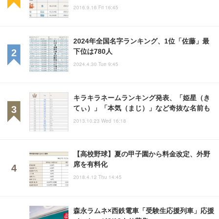
2016.9.16 Fri 16:45
2024年全国名字ランキング、1位「佐藤」最
下位は780人
2024.4.30 Tue 9:45
キラキラネームランキング発表、「姫星（き
てぃ）」「本気（まじ）」など奇抜な名前も
2013.10.23 Wed 16:18
【高校野球】夏の甲子園から料金改定、外野
席を有料化
2018.4.12 Thu 14:45
森永ラムネ×西鉄電車「受験生応援列車」応援