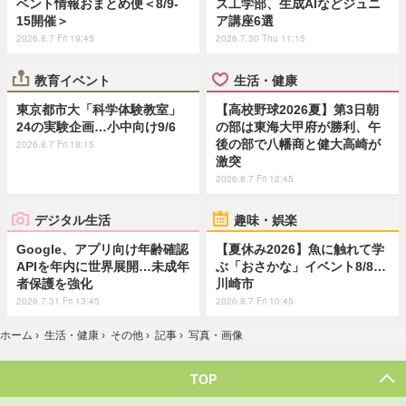
ベント情報おまとめ便＜8/9-
ス工学部、生成AIなどジュニ
15開催＞
ア講座6選
2026.8.7 Fri 19:45
2026.7.30 Thu 11:15
教育イベント
生活・健康
東京都市大「科学体験教室」
【高校野球2026夏】第3日朝
24の実験企画…小中向け9/6
の部は東海大甲府が勝利、午
後の部で八幡商と健大高崎が
2026.8.7 Fri 18:15
激突
2026.8.7 Fri 12:45
デジタル生活
趣味・娯楽
Google、アプリ向け年齢確認
【夏休み2026】魚に触れて学
APIを年内に世界展開…未成年
ぶ「おさかな」イベント8/8…
者保護を強化
川崎市
2026.7.31 Fri 13:45
2026.8.7 Fri 10:45
ホーム
›
生活・健康
›
その他
›
記事
›
写真・画像
TOP