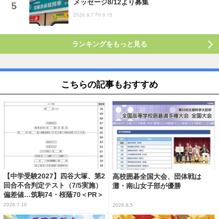
メッセージ8/12より募集
2026.8.7 Fri 9:15
ランキングをもっと見る
こちらの記事もおすすめ
【中学受験2027】四谷大塚、第2
高校囲碁全国大会、団体戦は
回合不合判定テスト（7/5実施）
灘・南山女子部が優勝
偏差値…筑駒74・桜蔭70＜PR＞
2026.7.10
2026.8.5