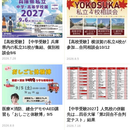
【高校受験】【中学受験】兵庫
【高校受験】横須賀の私立4校が
県内の私立31校が集結、個別相
参加…合同相談会10/12
談会9/6
2026.7.28
2026.8.5
医療✕消防、縫合デモやAED講
【中学受験2027】人気校の併願
習も「おしごと体験博」9/5
先は…四谷大塚「第2回合不合判
定テスト」結果
2026.8.6
2026.7.16