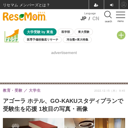
リセマム メンバーズ
Language
JP
/
CN
menu
search
大学受験 by 東進
医学部
東大受験
医専予備校徹底リサーチ
河合塾×東大特集
親子で考える大学選び
高校受験
中学受験
小学校受験
advertisement
共通テスト
夏休み
8月開催学校説明会・相談会
8月開催イベント・WS
全国公立高校 過去問
人気記事
自由研究教材（小学生向け）
自由研究教材（中学生向け）
ランキング
教育・受験
大学生
2022.12.15（木） 9:45
アゴーラ ホテル、GO-KAKUスタディプランで
受験生を応援 1枚目の写真・画像