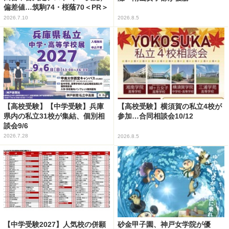
偏差値…筑駒74・桜蔭70＜PR＞
2026.7.10
2026.8.5
【高校受験】【中学受験】兵庫
【高校受験】横須賀の私立4校が
県内の私立31校が集結、個別相
参加…合同相談会10/12
談会9/6
2026.7.28
2026.8.5
【中学受験2027】人気校の併願
砂金甲子園、神戸女学院が優