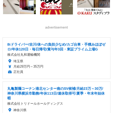
advertisement
8tドライバー/吉川/体への負担少なめ/カゴ台車・手積みほぼゼ
ロ/年休120日・毎日帰宅/賞与年3回・東証プライム上場G
株式会社丸和運輸機関
埼玉県
月給29万円～35万円
正社員
丸亀製麺コーナン港北センター南のSV候補/月給23万～30万/
神奈川県横浜市勤務/年休113日/連休取得可/夏季・年末年始休
暇
株式会社トリドールホールディングス
神奈川県