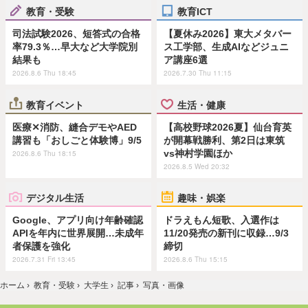
教育・受験
教育ICT
司法試験2026、短答式の合格
【夏休み2026】東大メタバー
率79.3％…早大など大学院別
ス工学部、生成AIなどジュニ
結果も
ア講座6選
2026.8.6 Thu 18:45
2026.7.30 Thu 11:15
教育イベント
生活・健康
医療✕消防、縫合デモやAED
【高校野球2026夏】仙台育英
講習も「おしごと体験博」9/5
が開幕戦勝利、第2日は東筑
vs神村学園ほか
2026.8.6 Thu 18:15
2026.8.5 Wed 20:32
デジタル生活
趣味・娯楽
Google、アプリ向け年齢確認
ドラえもん短歌、入選作は
APIを年内に世界展開…未成年
11/20発売の新刊に収録…9/3
者保護を強化
締切
2026.7.31 Fri 13:45
2026.8.6 Thu 15:15
ホーム
›
教育・受験
›
大学生
›
記事
›
写真・画像