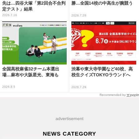
先は…四谷大塚「第2回合不合判
勝…全国14校の中高生が腕競う
定テスト」結果
2026.7.16
2026.7.29
全国高校麻雀32チーム本選出
渋幕や東大寺学園など40校、高
場…麻布や大阪星光、東海も
校生クイズTOKYOラウンドへ
2026.8.5
2026.7.29
Recommended by
advertisement
NEWS CATEGORY