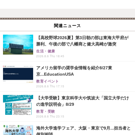
関連ニュース
【高校野球2026夏】第3日朝の部は東海大甲府が
勝利、午後の部で八幡商と健大高崎が激突
生活・健康
2026.8.6 Thu 18:45
アメリカ留学の奨学金情報を紹介8/27東
京...EducationUSA
教育イベント
2026.8.6 Thu 17:15
【大学受験】東京科学大や筑波大「国立大学だけ
の進学説明会」8/29
教育・受験
2026.8.6 Thu 23:15
海外大学進学フェア、大阪・東京で9月...担当者と
個別相談