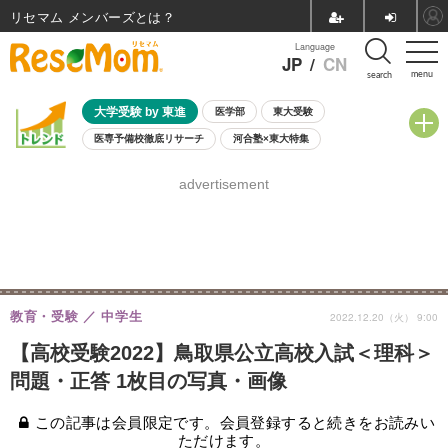
リセマム メンバーズ
Language
JP
/
CN
menu
search
大学受験 by 東進
医学部
東大受験
医専予備校徹底リサーチ
河合塾×東大特集
親子で考える大学選び
高校受験
中学受験
小学校受験
advertisement
共通テスト
夏休み
8月開催学校説明会・相談会
8月開催イベント・WS
全国公立高校 過去問
人気記事
自由研究教材（小学生向け）
自由研究教材（中学生向け）
ランキング
教育・受験
中学生
2022.12.20（火） 9:00
【高校受験2022】鳥取県公立高校入試＜理科＞
問題・正答 1枚目の写真・画像
この記事は会員限定です。会員登録すると続きをお読みい
ただけます。