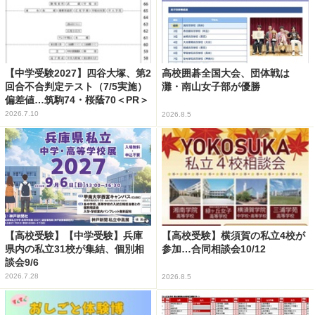
【中学受験2027】四谷大塚、第2
高校囲碁全国大会、団体戦は
回合不合判定テスト（7/5実施）
灘・南山女子部が優勝
偏差値…筑駒74・桜蔭70＜PR＞
2026.7.10
2026.8.5
【高校受験】【中学受験】兵庫
【高校受験】横須賀の私立4校が
県内の私立31校が集結、個別相
参加…合同相談会10/12
談会9/6
2026.7.28
2026.8.5