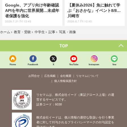
Google、アプリ向け年齢確認
【夏休み2026】魚に触れて学
APIを年内に世界展開…未成年
ぶ「おさかな」イベント8/8…
者保護を強化
川崎市
2026.7.31 Fri 13:45
2026.8.7 Fri 10:45
ホーム
›
教育・受験
›
中学生
›
記事
›
写真・画像
TOP
Home
Facebook
X
YouTube
Instagram
line
お問合せ
広告掲載
会社概要
リセマムについて
個人情報保護方針
リセマムは、株式会社イード（東証グロース上場）の運
営するサービスです。
証券コード：6038
株式会社イードは、個人情報の適切な取扱いを行う事業
者に対して付与されるプライバシーマークの付与認定を