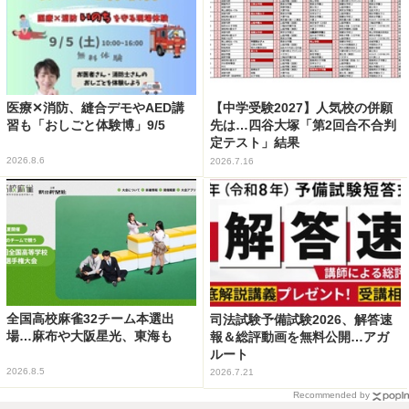
医療✕消防、縫合デモやAED講
【中学受験2027】人気校の併願
習も「おしごと体験博」9/5
先は…四谷大塚「第2回合不合判
定テスト」結果
2026.8.6
2026.7.16
全国高校麻雀32チーム本選出
司法試験予備試験2026、解答速
場…麻布や大阪星光、東海も
報＆総評動画を無料公開…アガ
ルート
2026.8.5
2026.7.21
Recommended by