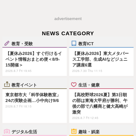
advertisement
NEWS CATEGORY
教育・受験
教育ICT
【夏休み2026】すぐ行けるイ
【夏休み2026】東大メタバー
ベント情報おまとめ便＜8/9-
ス工学部、生成AIなどジュニ
15開催＞
ア講座6選
2026.8.7 Fri 19:45
2026.7.30 Thu 11:15
教育イベント
生活・健康
東京都市大「科学体験教室」
【高校野球2026夏】第3日朝
24の実験企画…小中向け9/6
の部は東海大甲府が勝利、午
後の部で八幡商と健大高崎が
2026.8.7 Fri 18:15
激突
2026.8.7 Fri 12:45
デジタル生活
趣味・娯楽