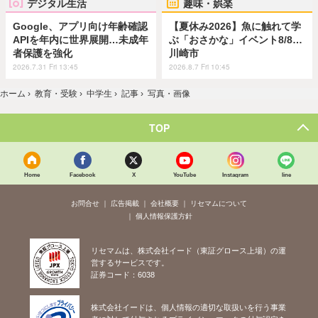
デジタル生活
趣味・娯楽
Google、アプリ向け年齢確認
【夏休み2026】魚に触れて学
APIを年内に世界展開…未成年
ぶ「おさかな」イベント8/8…
者保護を強化
川崎市
2026.7.31 Fri 13:45
2026.8.7 Fri 10:45
ホーム
›
教育・受験
›
中学生
›
記事
›
写真・画像
TOP
Home
Facebook
X
YouTube
Instagram
line
お問合せ
広告掲載
会社概要
リセマムについて
個人情報保護方針
リセマムは、株式会社イード（東証グロース上場）の運
営するサービスです。
証券コード：6038
株式会社イードは、個人情報の適切な取扱いを行う事業