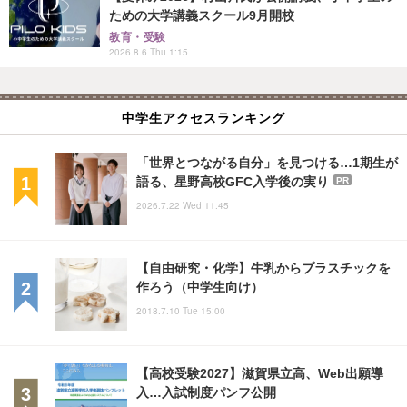
ための大学講義スクール9月開校
教育・受験
2026.8.6 Thu 1:15
中学生アクセスランキング
「世界とつながる自分」を見つける…1期生が
語る、星野高校GFC入学後の実り
PR
2026.7.22 Wed 11:45
【自由研究・化学】牛乳からプラスチックを
作ろう（中学生向け）
2018.7.10 Tue 15:00
【高校受験2027】滋賀県立高、Web出願導
入…入試制度パンフ公開