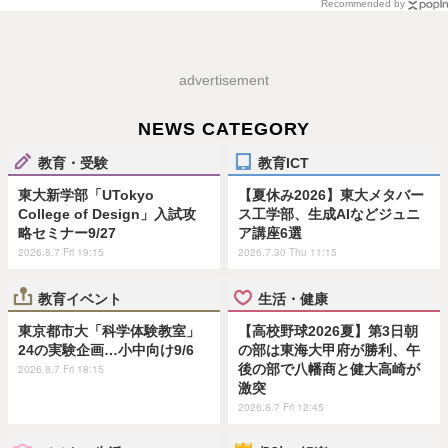
Recommended by
advertisement
NEWS CATEGORY
教育・受験
教育ICT
東大新学部「UTokyo
【夏休み2026】東大メタバー
College of Design」入試攻
ス工学部、生成AIなどジュニ
略セミナー9/27
ア講座6選
2026.8.7 Fri 19:15
2026.7.30 Thu 11:15
教育イベント
生活・健康
東京都市大「科学体験教室」
【高校野球2026夏】第3日朝
24の実験企画…小中向け9/6
の部は東海大甲府が勝利、午
後の部で八幡商と健大高崎が
2026.8.7 Fri 18:15
激突
2026.8.7 Fri 12:45