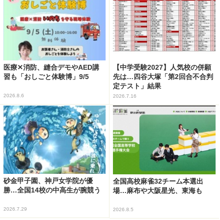
医療✕消防、縫合デモやAED講
【中学受験2027】人気校の併願
習も「おしごと体験博」9/5
先は…四谷大塚「第2回合不合判
定テスト」結果
2026.8.6
2026.7.16
砂金甲子園、神戸女学院が優
全国高校麻雀32チーム本選出
勝…全国14校の中高生が腕競う
場…麻布や大阪星光、東海も
2026.7.29
2026.8.5