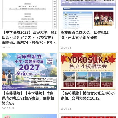
【中学受験2027】四谷大塚、第2
高校囲碁全国大会、団体戦は
回合不合判定テスト（7/5実施）
灘・南山女子部が優勝
偏差値…筑駒74・桜蔭70＜PR＞
2026.7.10
2026.8.5
【高校受験】【中学受験】兵庫
【高校受験】横須賀の私立4校が
県内の私立31校が集結、個別相
参加…合同相談会10/12
談会9/6
2026.7.28
2026.8.5