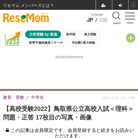
リセマム メンバーズ
Language
JP
/
CN
menu
search
大学受験 by 東進
医学部
東大受験
医専予備校徹底リサーチ
河合塾×東大特集
親子で考える大学選び
高校受験
中学受験
小学校受験
advertisement
共通テスト
夏休み
8月開催学校説明会・相談会
8月開催イベント・WS
全国公立高校 過去問
人気記事
自由研究教材（小学生向け）
自由研究教材（中学生向け）
ランキング
教育・受験
中学生
2022.12.20（火） 9:00
【高校受験2022】鳥取県公立高校入試＜理科＞
問題・正答 17枚目の写真・画像
この記事は会員限定です。会員登録すると続きをお読みい
ただけます。