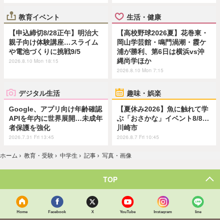
教育イベント
生活・健康
【申込締切8/28正午】明治大
【高校野球2026夏】花巻東・
親子向け体験講座…スライム
岡山学芸館・鳴門渦潮・霞ケ
や電池づくりに挑戦9/5
浦が勝利、第6日は横浜vs沖
縄尚学ほか
2026.8.10 Mon 18:15
2026.8.10 Mon 7:15
デジタル生活
趣味・娯楽
Google、アプリ向け年齢確認
【夏休み2026】魚に触れて学
APIを年内に世界展開…未成年
ぶ「おさかな」イベント8/8…
者保護を強化
川崎市
2026.7.31 Fri 13:45
2026.8.7 Fri 10:45
ホーム
›
教育・受験
›
中学生
›
記事
›
写真・画像
TOP
Home
Facebook
X
YouTube
Instagram
line