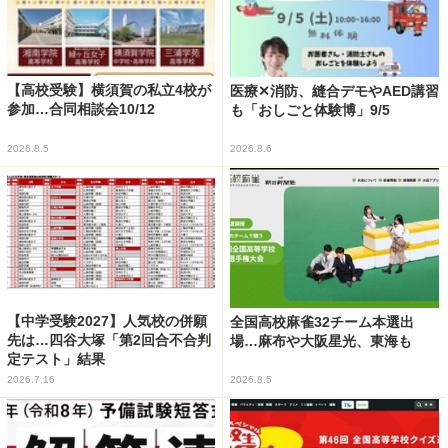
【高校受験】横須賀の私立4校が
医療✕消防、縫合デモやAED講習
参加…合同相談会10/12
も「おしごと体験博」9/5
2026.8.5
2026.8.6
【中学受験2027】人気校の併願
全国高校麻雀32チーム本選出
先は…四谷大塚「第2回合不合判
場…麻布や大阪星光、東海も
定テスト」結果
2026.7.16
2026.8.5