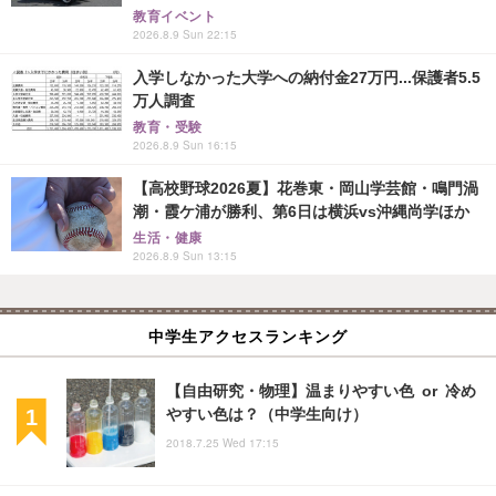
教育イベント
2026.8.9 Sun 22:15
入学しなかった大学への納付金27万円...保護者5.5
万人調査
教育・受験
2026.8.9 Sun 16:15
【高校野球2026夏】花巻東・岡山学芸館・鳴門渦
潮・霞ケ浦が勝利、第6日は横浜vs沖縄尚学ほか
生活・健康
2026.8.9 Sun 13:15
中学生アクセスランキング
【自由研究・物理】温まりやすい色 or 冷め
やすい色は？（中学生向け）
2018.7.25 Wed 17:15