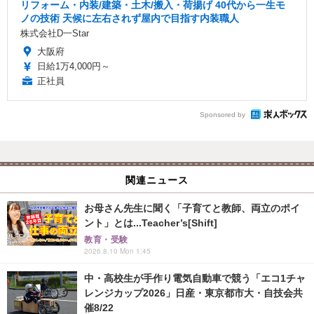
リフォーム・内装/建築・土木/搬入・荷揚げ 40代から一生モ
ノの技術 天候に左右されず屋内で目指す内装職人
株式会社D一Star
大阪府
日給1万4,000円～
正社員
Sponsored by
関連ニュース
お母さん先生に聞く「子育てと教師、両立のポイ
ント」とは...Teacher’s[Shift]
教育・受験
2026.8.10 Mon 1:45
中・高校生が手作り電気自動車で競う「エコ1チャ
レンジカップ2026」日産・東京都市大・自技会共
催8/22