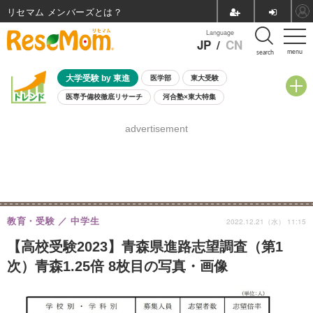
リセマム メンバーズ
Language
JP
/
CN
menu
search
大学受験 by 東進
医学部
東大受験
医専予備校徹底リサーチ
河合塾×東大特集
親子で考える大学選び
高校受験
中学受験
小学校受験
advertisement
共通テスト
夏休み
8月開催学校説明会・相談会
8月開催イベント・WS
全国公立高校 過去問
人気記事
自由研究教材（小学生向け）
自由研究教材（中学生向け）
ランキング
教育・受験
中学生
2022.12.21（水） 11:15
【高校受験2023】青森県進路志望調査（第1
次）青森1.25倍 8枚目の写真・画像