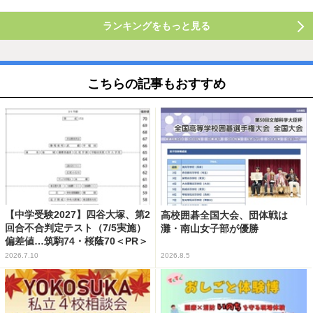
ランキングをもっと見る
こちらの記事もおすすめ
【中学受験2027】四谷大塚、第2
高校囲碁全国大会、団体戦は
回合不合判定テスト（7/5実施）
灘・南山女子部が優勝
偏差値…筑駒74・桜蔭70＜PR＞
2026.7.10
2026.8.5