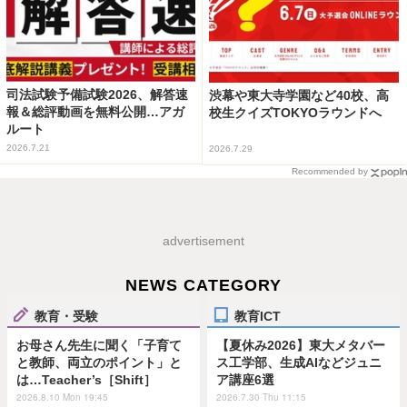
司法試験予備試験2026、解答速
渋幕や東大寺学園など40校、高
報＆総評動画を無料公開…アガ
校生クイズTOKYOラウンドへ
ルート
2026.7.21
2026.7.29
Recommended by
advertisement
NEWS CATEGORY
教育・受験
教育ICT
お母さん先生に聞く「子育て
【夏休み2026】東大メタバー
と教師、両立のポイント」と
ス工学部、生成AIなどジュニ
は…Teacher’s［Shift］
ア講座6選
2026.8.10 Mon 19:45
2026.7.30 Thu 11:15