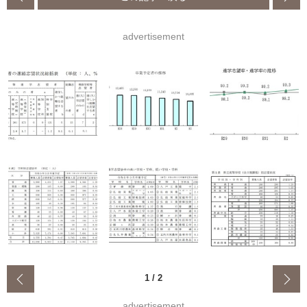
advertisement
‹
1
/
2
advertisement