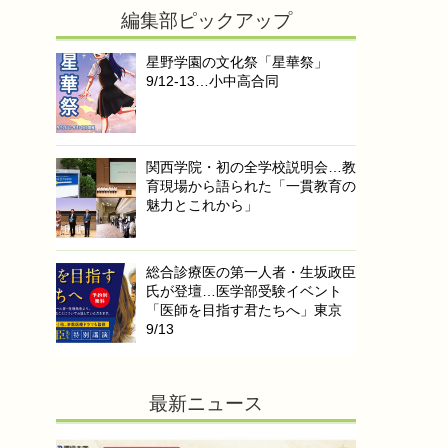
編集部ピックアップ
星野学園の文化祭「星華祭」
9/12-13…小中高合同
関西学院・初の全学校説明会…教
育現場から語られた「一貫教育の
魅力とこれから」
総合診療医の第一人者・生坂政臣
氏が登壇…医学部受験イベント
「医師を目指す君たちへ」東京
9/13
最新ニュース