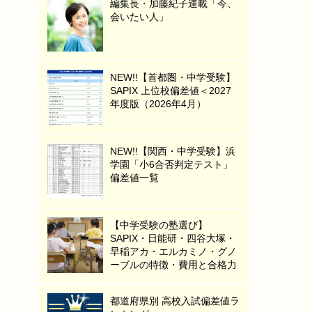
編集長・加藤紀子連載「今、
会いたい人」
NEW!!【首都圏・中学受験】
SAPIX 上位校偏差値＜2027
年度版（2026年4月）
NEW!!【関西・中学受験】浜
学園「小6合否判定テスト」
偏差値一覧
【中学受験の塾選び】
SAPIX・日能研・四谷大塚・
早稲アカ・エルカミノ・グノ
ーブルの特徴・費用と合格力
都道府県別 高校入試偏差値ラ