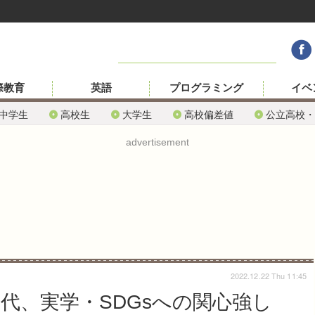
際教育
英語
プログラミング
イベ
中学生
高校生
大学生
高校偏差値
公立高校・
advertisement
2022.12.22 Thu 11:45
世代、実学・SDGsへの関心強し