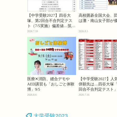
【中学受験2027】四谷大
高校囲碁全国大会、
塚、第2回合不合判定テス
は灘・南山女子部が
ト（7/5実施）偏差値…筑駒
74・桜蔭70＜PR＞
2026.7.10
2026.8.5
医療✕消防、縫合デモや
【中学受験2027】人
AED講習も「おしごと体験
併願先は…四谷大塚「
博」9/5
回合不合判定テスト
2026.8.6
2026.7.16
大学受験2023