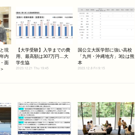
と現
【大学受験】入学までの費
国公立大医学部に強い高校
年内
用、最高額は307万円…大
「九州・沖縄地方」3位は熊
・面
学生協
本
2023.12.21 Thu 19:45
2023.12.8 Fri 9:15
＞