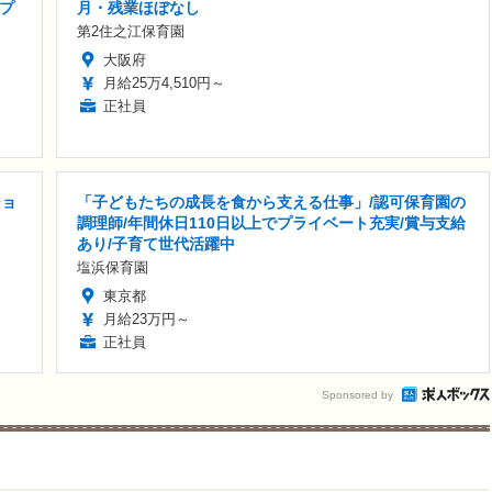
プ
月・残業ほぼなし
第2住之江保育園
大阪府
月給25万4,510円～
正社員
ショ
「子どもたちの成長を食から支える仕事」/認可保育園の
調理師/年間休日110日以上でプライベート充実/賞与支給
あり/子育て世代活躍中
塩浜保育園
東京都
月給23万円～
正社員
Sponsored by