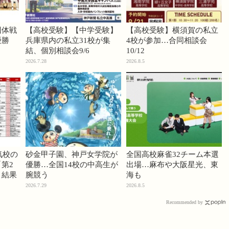
団体戦
【高校受験】【中学受験】
【高校受験】横須賀の私立
優勝
兵庫県内の私立31校が集
4校が参加…合同相談会
結、個別相談会9/6
10/12
2026.7.28
2026.8.5
気校の
砂金甲子園、神戸女学院が
全国高校麻雀32チーム本選
第2
優勝…全国14校の中高生が
出場…麻布や大阪星光、東
」結果
腕競う
海も
2026.7.29
2026.8.5
Recommended by