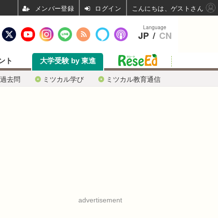
ログイン
こんにちは、ゲストさん
Language
JP
/
CN
ント
大学受験 by 東進
過去問
ミツカル学び
ミツカル教育通信
advertisement