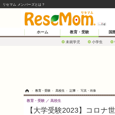
リセマム メンバーズ
ホーム
教育・受験
国
未就学児
小学生
ホーム
›
教育・受験
›
高校生
›
記事
›
写真・画像
教育・受験
高校生
【大学受験2023】コロナ