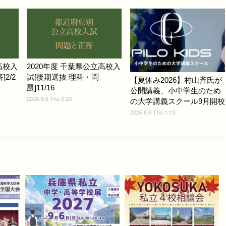
高校入
2020年度 千葉県公立高校入
2/2
試[後期選抜 理科・問
【夏休み2026】村山斉氏が
題]11/16
公開講義、小中学生のため
2026.8.6 Thu 0:20
の大学講義スクール9月開校
2026.8.6 Thu 1:15