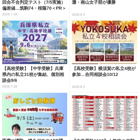
回合不合判定テスト（7/5実施）
灘・南山女子部が優勝
偏差値…筑駒74・桜蔭70＜PR＞
2026.7.10
2026.8.5
【高校受験】【中学受験】兵庫
【高校受験】横須賀の私立4校が
県内の私立31校が集結、個別相
参加…合同相談会10/12
談会9/6
2026.7.28
2026.8.5