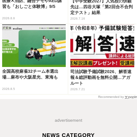
医療✕消防、縫合デモやAED講
【中学受験2027】人気校の併願
習も「おしごと体験博」9/5
先は…四谷大塚「第2回合不合判
定テスト」結果
2026.8.6
2026.7.16
全国高校麻雀32チーム本選出
司法試験予備試験2026、解答速
場…麻布や大阪星光、東海も
報＆総評動画を無料公開…アガ
ルート
2026.8.5
2026.7.21
Recommended by
advertisement
NEWS CATEGORY