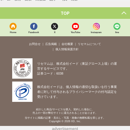
TOP
Home
Facebook
X
YouTube
Instagram
line
お問合せ
広告掲載
会社概要
リセマムについて
個人情報保護方針
リセマムは、株式会社イード（東証グロース上場）の運
営するサービスです。
証券コード：6038
株式会社イードは、個人情報の適切な取扱いを行う事業
者に対して付与されるプライバシーマークの付与認定を
受けています。
紹介した商品/サービスを購入、契約した場合に、
売上の一部が弊社サイトに還元されることがあります。
当サイトに掲載の記事・見出し・写真・画像の無断転載を禁じます。
Copyright © 2026 IID, Inc.
advertisement