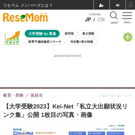
リセマム メンバーズ
Language
JP
/
CN
menu
search
大学受験 by 東進
医学部
東大受験
医専予備校徹底リサーチ
河合塾×東大特集
親子で考える大学選び
高校受験
中学受験
小学校受験
advertisement
共通テスト
夏休み
8月開催学校説明会・相談会
8月開催イベント・WS
全国公立高校 過去問
人気記事
自由研究教材（小学生向け）
自由研究教材（中学生向け）
ランキング
教育・受験
高校生
2023.1.13（金） 11:15
【大学受験2023】Kei-Net「私立大出願状況リ
ンク集」公開 1枚目の写真・画像