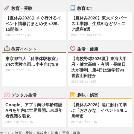
教育・受験
教育ICT
【夏休み2026】すぐ行けるイ
【夏休み2026】東大メタバー
ベント情報おまとめ便＜8/9-
ス工学部、生成AIなどジュニ
15開催＞
ア講座6選
2026.8.7 Fri 19:45
2026.7.30 Thu 11:15
教育イベント
生活・健康
東京都市大「科学体験教室」
【高校野球2026夏】東海大甲
24の実験企画…小中向け9/6
府・健大高崎・有明・長崎日
大が勝利…第4日は遊学館vs
2026.8.7 Fri 18:15
青森山田ほか
2026.8.8 Sat 9:52
デジタル生活
趣味・娯楽
Google、アプリ向け年齢確認
【夏休み2026】魚に触れて学
APIを年内に世界展開…未成年
ぶ「おさかな」イベント8/8…
者保護を強化
川崎市
2026.7.31 Fri 13:45
2026.8.7 Fri 10:45
ホーム
›
教育・受験
›
高校生
›
記事
›
写真・画像