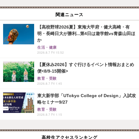
関連ニュース
【高校野球2026夏】東海大甲府・健大高崎・有
明・長崎日大が勝利...第4日は遊学館vs青森山田ほ
か
生活・健康
2026.8.7 Fri 15:52
【夏休み2026】すぐ行けるイベント情報おまとめ
便<8/9-15開催>
教育・受験
2026.8.7 Fri 1:45
東大新学部「UTokyo College of Design」入試攻
略セミナー9/27
教育・受験
2026.8.7 Fri 1:15
高校生アクセスランキング