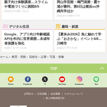
親子向け体験講座…スライム
岡山学芸館・鳴門渦潮・霞ケ
や電池づくりに挑戦9/5
浦が勝利、第6日は横浜vs沖
縄尚学ほか
2026.8.10 Mon 18:15
2026.8.10 Mon 7:15
デジタル生活
趣味・娯楽
Google、アプリ向け年齢確認
【夏休み2026】魚に触れて学
APIを年内に世界展開…未成年
ぶ「おさかな」イベント8/8…
者保護を強化
川崎市
2026.7.31 Fri 13:45
2026.8.7 Fri 10:45
ホーム
›
教育・受験
›
高校生
›
記事
›
写真・画像
TOP
Home
Facebook
X
YouTube
Instagram
line
お問合せ
広告掲載
会社概要
リセマムについて
個人情報保護方針