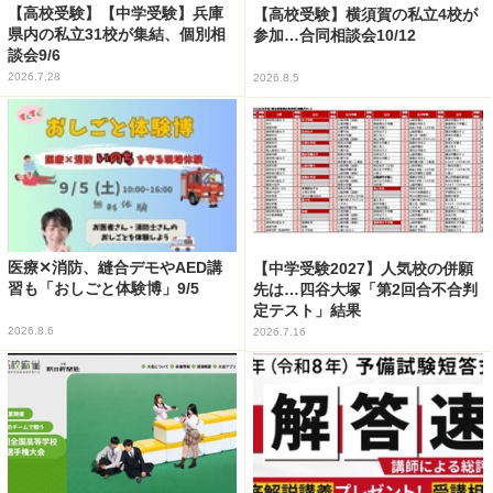
【高校受験】【中学受験】兵庫
【高校受験】横須賀の私立4校が
県内の私立31校が集結、個別相
参加…合同相談会10/12
談会9/6
2026.7.28
2026.8.5
医療✕消防、縫合デモやAED講
【中学受験2027】人気校の併願
習も「おしごと体験博」9/5
先は…四谷大塚「第2回合不合判
定テスト」結果
2026.8.6
2026.7.16