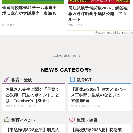
全国高校麻雀32チーム本選出
司法試験予備試験2026、解答速
場…麻布や大阪星光、東海も
報＆総評動画を無料公開…アガ
ルート
2026.8.5
2026.7.21
Recommended by
advertisement
NEWS CATEGORY
教育・受験
教育ICT
お母さん先生に聞く「子育て
【夏休み2026】東大メタバー
と教師、両立のポイント」と
ス工学部、生成AIなどジュニ
は…Teacher’s［Shift］
ア講座6選
2026.8.10 Mon 19:45
2026.7.30 Thu 11:15
教育イベント
生活・健康
【申込締切8/28正午】明治大
【高校野球2026夏】花巻東・