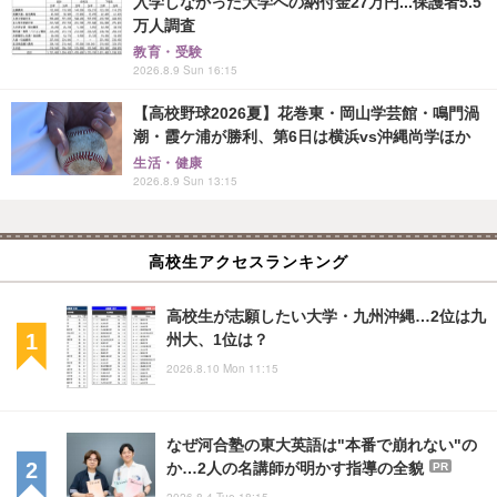
入学しなかった大学への納付金27万円...保護者5.5
万人調査
教育・受験
2026.8.9 Sun 16:15
【高校野球2026夏】花巻東・岡山学芸館・鳴門渦
潮・霞ケ浦が勝利、第6日は横浜vs沖縄尚学ほか
生活・健康
2026.8.9 Sun 13:15
高校生アクセスランキング
高校生が志願したい大学・九州沖縄…2位は九
州大、1位は？
2026.8.10 Mon 11:15
なぜ河合塾の東大英語は"本番で崩れない"の
か…2人の名講師が明かす指導の全貌
PR
2026.8.4 Tue 18:15