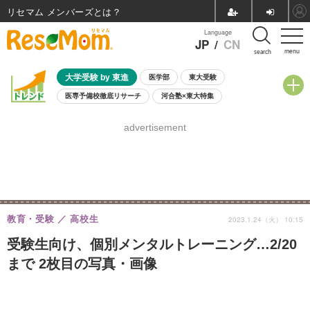
リセマム メンバーズ
Language
JP
/
CN
menu
search
大学受験 by 東進
医学部
東大受験
医専予備校徹底リサーチ
河合塾×東大特集
親子で考える大学選び
高校受験
中学受験
小学校受験
advertisement
共通テスト
夏休み
8月開催学校説明会・相談会
8月開催イベント・WS
全国公立高校 過去問
人気記事
自由研究教材（小学生向け）
自由研究教材（中学生向け）
ランキング
教育・受験
高校生
2023.1.24（火） 10:15
受験生向け、個別メンタルトレーニング…2/20
まで 2枚目の写真・画像