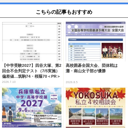
こちらの記事もおすすめ
【中学受験2027】四谷大塚、第2
高校囲碁全国大会、団体戦は
回合不合判定テスト（7/5実施）
灘・南山女子部が優勝
偏差値…筑駒74・桜蔭70＜PR＞
2026.7.10
2026.8.5